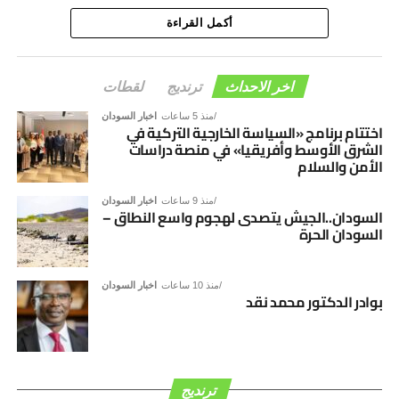
أكمل القراءة
اخر الاحداث
ترنديج
لقطات
منذ 5 ساعات
اخبار السودان
اختتام برنامج «السياسة الخارجية التركية في
الشرق الأوسط وأفريقيا» في منصة دراسات
الأمن والسلام
منذ 9 ساعات
اخبار السودان
السودان..الجيش يتصدى لهجوم واسع النطاق –
السودان الحرة
منذ 10 ساعات
اخبار السودان
بوادر الدكتور محمد نقد
ترنديج