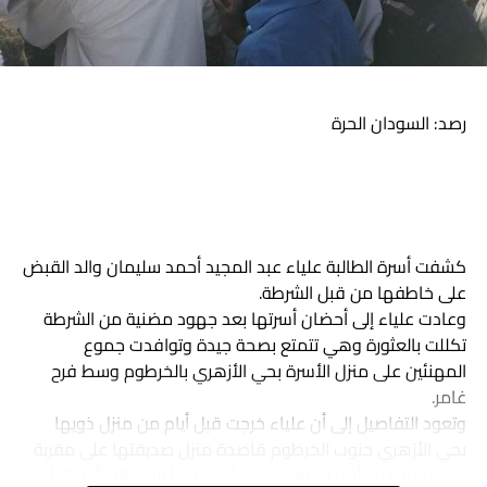
رصد: السودان الحرة
كشفت أسرة الطالبة علياء عبد المجيد أحمد سليمان والد القبض
TRANDS
HURRA NEWS
COMEBACK
هاشتاق ذات صله :
على خاطفها من قبل الشرطة.
وعادت علياء إلى أحضان أسرتها بعد جهود مضنية من الشرطة
التالي
بالفيديو.. انقسام بشأن القوى السياسية واشتباكات مسلحة
تكللت بالعثورة وهي تتمتع بصحة جيدة وتوافدت جموع
بين مواطنين ومتظاهرين شرق الخرطوم
المهنئين على منزل الأسرة بحي الأزهري بالخرطوم وسط فرح
غامر.
وتعود التفاصيل إلى أن علياء خرجت قبل أيام من منزل ذويها
بحي الأزهري جنوب الخرطوم قاصدة منزل صديقتها على مقربة
من منزلهم بيد أنها لم تعد حتى عثرت عليها الشرطة وأعادتها