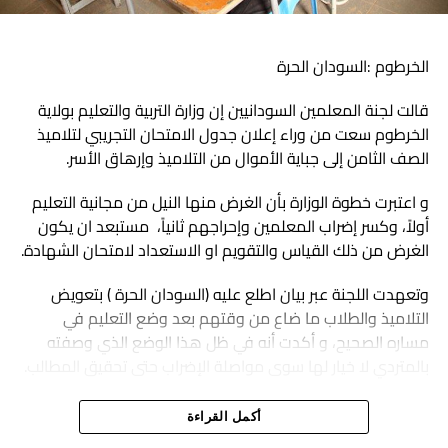
منصة التأسيس الأولى.
وأضاف التجمع في بيان أن ما يتوارد من مبادرات وأحاديث بشأن
الخرطوم :السودان الحرة
إعادة توحيده، يخدم أجندة المجموعات التي خرقت ميثاق التجمع.
قالت لجنة المعلمين السودانيين إن وزارة التربية والتعليم بولاية
وطالب بتطوير إعلان الحرية والتغيير لميثاق تفصيلي أكثر وضوحا
الخرطوم سعت من وراء إعلان جدول الامتحان التجريبي لتلاميذ
ودقة، بما يظهر الالتزام بمطالب وشعارات التغيير.
الصف الثامن إلى جباية الأموال من التلاميذ وإرهاق الأسر.
و اعتبرت خطوة الوزارة بأن الغرض منها النيل من مجانية التعليم
أولاً، وكسر إضراب المعلمين وإحراجهم ثانياً، مستبعد ان يكون
يذكر أن تجمع المهنيين السودانيين الذي لعب دورا كبيرا في
الغرض من ذلك القياس والتقويم او الاستعداد لامتحان الشهادة.
الثورة، تعرض لانشقاق في مايو/أيار من العام الماضي.
وتعهدت اللجنة عبر بيان اطلع عليه (السودان الحرة ) بتعويض
وكان تيار “الميثاق الوطني” بقوى إعلان الحرية والتغيير قد دعا
التلاميذ والطلاب ما ضاع من وقتهم بعد وضع التعليم في
-أمس الخميس- إلى تنظيم مسيرات احتجاجية السبت للمطالبة
مساره الصحيح، و أكدت أنه في ظل هذا الوضع الذي وصفته
بـ”استرداد الثورة”.
بالمتردي لا خيار لها سوى مواصلة الإضراب حتى تحقيق المطالب.
وقال في بيان إن من الواجب الوطني الخروج لدعم العودة إلى
وشددت على أنه كان من الأجدى لوزارة التربية أن تتفهم قضايا
أكمل القراءة
منصة التأسيس (قوى الحرية والتغيير في يناير/كانون الثاني
المعلمين و تعمل على حلها، بدلا عن زيادة التعقيدات.