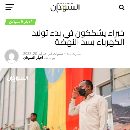
اخبار السودان
خبراء يشككون في بدء توليد
الكهرباء بسد النهضة
نشرت
منذ 4 سنوات
في
فبراير 20, 2022
بواسطه
اخبار السودان