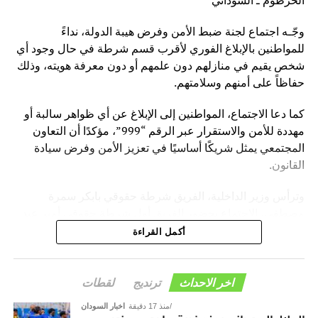
المفروشة، خالد يس، أن الحملة مهمة وكشفت العديد من
المخالفات وهي مستمرة وشاملة لكل محليات الولاية.
وجّـه اجتماع لجنة ضبط الأمن وفرض هيبة الدولة، نداءً
ونصح يس، أصحاب المكاتب العقارية وملاك الشقق بالحرص
للمواطنين بالإبلاغ الفوري لأقرب قسم شرطة في حال وجود أي
على التنظيم والترخيص لتفادي الوقوع في المخالفات.
شخص يقيم في منازلهم دون علمهم أو دون معرفة هويته، وذلك
حفاظاً على أمنهم وسلامتهم.
كما دعا الاجتماع، المواطنين إلى الإبلاغ عن أي ظواهر سالبة أو
مهددة للأمن والاستقرار عبر الرقم “999”، مؤكدًا أن التعاون
المجتمعي يمثل شريكًا أساسيًا في تعزيز الأمن وفرض سيادة
القانون.
وترأس وزير الداخلية، الفريق شرطة حقوقي بابكر سمرة
مصطفى، الاجتماع بحضور الفريق أول شرطة حقوقي أمير عبد
المنعم فضل حسين، مدير عام قوات الشرطة، وأعضاء اللجنة.
أكمل القراءة
وأوضح المتحدث الرسمي باسم قوات الشرطة ـ رئيس اللجنة
الإعلامية، العميد شرطة فتح الرحمن محمد التوم، أن الاجتماع
اخر الاحداث
ترنديج
لقطات
ناقش تقارير أداء اللجان المختلفة، واطمأن على الجهود الكبيرة
منذ 17 دقيقة
اخبار السودان
التي تبذلها اللجان في إسناد لجنة أمن ولاية الخرطوم، وتعزيز