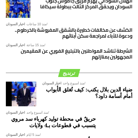
الهلال السوداني يهزم فريق جاموس جنوب
الأمن والاستقرار بالولاية، وتهيئة الظروف المُناسبة لتسهيل عودة
السودان ويحقق المركز الثالث ببطولة سيكافا
المواطنين إلى مناطقهم.
منذ 10 ساعات
اخبار السودان
واستمع الاجتماع إلى تقرير مُفصّل قدمه الفريق شرطة ياسر
الكشف عن مخالفات خطيرة بالشقق المفروشة بالخرطوم..
عمر أبوزيد، مدير عام قوات السجون، حول الجهود المبذولة
ودعوة للآباء لمراجعة سكن أبنائهم
لإعادة تأهيل وصيانة المؤسسات الإصلاحية، بما يمكنها من
منذ 15 ساعة
اخبار السودان
استيعاب النزلاء، وفقًا للمعايير المطلوبة، مع مراعاة مبادئ
الشرطة تناشد المواطنين بالتبليغ الفوري عن المقيمين
المجهولين بمنازلهم
حقوق الإنسان والضوابط القانونية ذات الصلة.
ترنديج
منذ أسبوع واحد
اخبار السودان
ضياء الدين بلال يكتب: كيف تُغلق الأبواب
أمام أسامة داود؟
منذ أسبوع واحد
اخبار السودان
حريقٌ في محطة توليد كهرباء سد مروي
يتسبب في قطوعات بـ4 ولايات
منذ 5 أيام
اخبار السودان