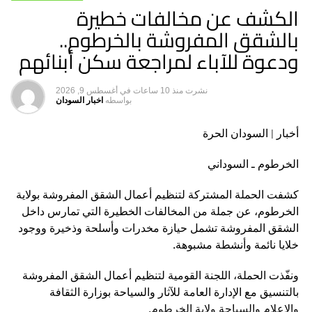
الكشف عن مخالفات خطيرة
بالشقق المفروشة بالخرطوم..
هاشتاق ذات صله :
ودعوة للآباء لمراجعة سكن أبنائهم
التالي
مبارك سليمان يعلن قائمة منتخب الشباب – السودان الحرة
نشرت
منذ 10 ساعات
في
أغسطس 9, 2026
لا تفوت
بواسطه
اخبار السودان
وفد رفيع في”صبيرة” وخميس يكشف التفاصيل – السودان
الحرة
أخبار | السودان الحرة
الخرطوم ـ السوداني
كشفت الحملة المشتركة لتنظيم أعمال الشقق المفروشة بولاية
الخرطوم، عن جملة من المخالفات الخطيرة التي تمارس داخل
الشقق المفروشة تشمل حيازة مخدرات وأسلحة وذخيرة ووجود
خلايا نائمة وأنشطة مشبوهة.
ونفّذت الحملة، اللجنة القومية لتنظيم أعمال الشقق المفروشة
بالتنسيق مع الإدارة العامة للآثار والسياحة بوزارة الثقافة
والإعلام والسياحة ولاية الخرطوم.