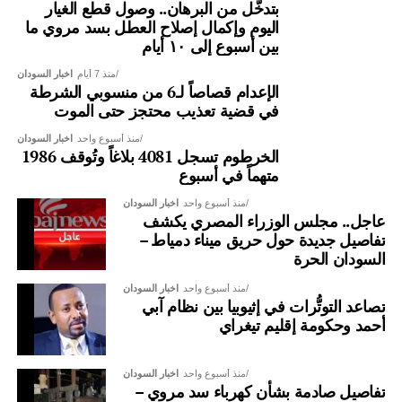
بتدخُّل من البرهان.. وصول قطع الغيار
اليوم وإكمال إصلاح العطل بسد مروي ما
بين أسبوع إلى ١٠ أيام
منذ 7 أيام
اخبار السودان
الإعدام قصاصاً لـ6 من منسوبي الشرطة
في قضية تعذيب محتجز حتى الموت
منذ أسبوع واحد
اخبار السودان
الخرطوم تسجل 4081 بلاغاً وتُوقف 1986
متهماً في أسبوع
منذ أسبوع واحد
اخبار السودان
عاجل.. مجلس الوزراء المصري يكشف
تفاصيل جديدة حول حريق ميناء دمياط –
السودان الحرة
منذ أسبوع واحد
اخبار السودان
تصاعد التوتُّرات في إثيوبيا بين نظام آبي
أحمد وحكومة إقليم تيغراي
منذ أسبوع واحد
اخبار السودان
تفاصيل صادمة بشأن كهرباء سد مروي –