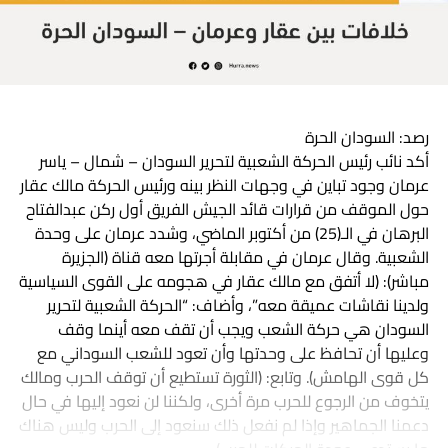
رصد: السودان الحرة
أكد نائب رئيس الحركة الشعبية لتحرير السودان – شمال – ياسر
عرمان وجود تباين في وجهات النظر بينه ورئيس الحركة مالك عقار
حول الموقف من قرارات قائد الجيش الفريق أول ركن عبدالفتاح
البرهان في الـ(25) من أكتوبر الماضي، وشدد عرمان على وحدة
الشعبية. وقال عرمان في مقابلة أجرتها معه قناة (الجزيرة
مباشر): (لا أتفق مع مالك عقار في هجومه على القوى السياسية
ولدينا نقاشات عميقة معه”، وأضاف: “الحركة الشعبية لتحرير
السودان هي حركة الشعب ويجب أن تقف معه أينما وقف
وعليها أن تحافظ على وحدتها وأن تعود للشعب السوداني مع
كل قوى الهامش). وتابع: (الثورة تستطيع أن توقف الحرب ومالك
يتخوف من الرجوع للحرب مرة أخرى، ولكننا لن نعود إليها في حال
دعمنا الجماهير وإذا لم نفعل ذلك سنعود إلى الحرب وليس هناك