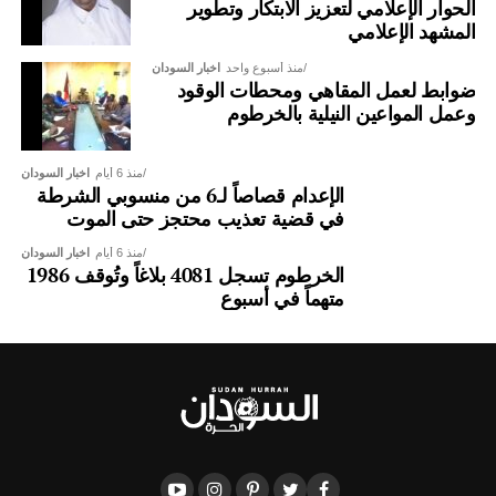
الحوار الإعلامي لتعزيز الابتكار وتطوير
المشهد الإعلامي
*لا أجد مبرراً للهجوم الذي شنه البعض على زيارة البرهان لدولة
الإمارات الأيام الماضية، بل من المفترض أن نشجع أي مجهود
منذ أسبوع واحد
اخبار السودان
ضوابط لعمل المقاهي ومحطات الوقود
يقود للاستثمار من دولة كما الإمارات، وفق القوانين واللوائح
وعمل المواعين النيلية بالخرطوم
المعروفة؛ لأنه الطريق الأمثل لحل مشاكلنا الاقتصادية، وليس
انتظار المنح.
منذ 6 أيام
اخبار السودان
الإعدام قصاصاً لـ6 من منسوبي الشرطة
في قضية تعذيب محتجز حتى الموت
منذ 6 أيام
اخبار السودان
الخرطوم تسجل 4081 بلاغاً وتُوقف 1986
متهماً في أسبوع