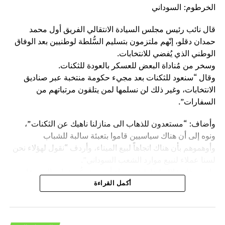
الخرطوم: السوداني
قال نائب رئيس مجلس السيادة الانتقالي الفريق أول محمد
حمدان دقلو، إنّهم ملتزمون بتسليم السُّلطة لوطنيين بعد الوفاق
الوطني الذي يُفضي للانتخابات.
وسخر من مُناداة البعض للعسكر بالعودة للثكنات.
وقال “سنعود للثكنات بعد مجيء حكومة منتخبة عبر صناديق
الانتخابات، وغير ذلك لن نسلمها لمن يتلقون مرتباتهم من
السفارات”.
وأضاف: “مستعدون للذهاب الى منازلنا ناهيك عن الثكنات”،
ونوه إلى أن هناك سياسيين قاموا بتعبئة سالبة للشباب
وأوهموهم بأن هناك اتجاهاً لبيع الميناء، وأردف “نقول لهؤلاء نحن
لسنا عملاء لنبيع موارد الشعب السوداني”.
واتهم دقلو خلال مُخاطبته مساء أمس، تجمُّع شباب البني عامر
والحباب بدار البني عامر، بعض السياسيين بعرقلة مسيرة البلاد
أكمل القراءة
عبر افتعال أساليب رخيصة من أجل العودة مجدداً لكراسي
السلطة، وتابع: “هؤلاء وقفوا ضد مصالح الشعب بإيقاف المنحة
الإماراتية السعودية لدعم الفترة الانتقالية وعادوا مجدداً وأوقفوا