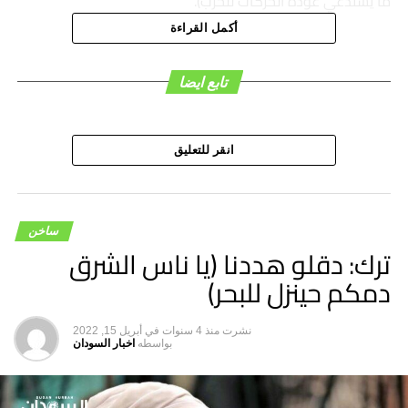
ما يستدعي عودة الحركات للحرب).
أكمل القراءة
هاشتاق ذات صله :
تابع ايضا
التالي
ترك: دقلو هددنا (يا ناس الشرق دمكم حينزل للبحر)
لا تفوت
انقر للتعليق
دقلو: “مستعدون للعودة للثكنات لكننا لن نسلمها لمن
يتلقّون رواتبهم من السفارات”
ساخن
ترك: دقلو هددنا (يا ناس الشرق
دمكم حينزل للبحر)
نشرت
منذ 4 سنوات
في
أبريل 15, 2022
بواسطه
اخبار السودان