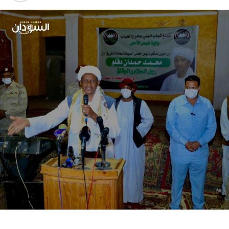
هوية بعض سكان الإقليم. وتمسك ترك برفضهم تمرير أتفاق
شرق السودان وتابع قائلاً “قصة استعمار جديد عبر أتفاق جوبا
وفرض نائب الرئيس لرأيه بإيحاء من قبل مني مناوي ومحمد
حسن نحن جاهزين لمواجهة هذا الأمر”.