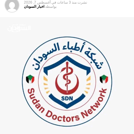
نشرت
منذ 3 ساعات
في
أغسطس 7, 2026
اللجنة الوزارية قريباً.
بواسطه
اخبار السودان
بدوره، أكد وزير الزراعة والغابات د. أبوبكر عمر البشرى، حاجة
السودان إلى توفير نظم ري حديثة والاستفادة من التجربة
الروسية في مجال البيوت المحمية، إلى جانب مجال الأسمدة،
داعياً إلى ضرورة التعاون في تلك المشاريع بما يحقق الفائدة
المشتركة.
وطرح وزير النفط والغاز حمد عبد الله محمود، عقد شراكات مع
الجانب الروسي في مجالات الطاقة للاستفادة من الإمكانيات
الهائلة التي يتمتع بها الروس في تقانة وتكنولوجيا النفط والغاز،
مشيراً إلى توفر فرص لإقامة موانئ لتصدير وتكرير البترول، إلى
جانب إنشاء مصانع للبتروكيماويات.
هاشتاق ذات صله :