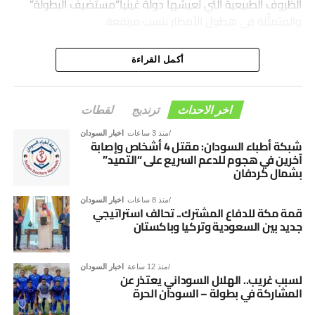
الظروف الطبيعية التي تعيشها دولة غينيا”مستضيف البطولة”
والمتمثّلة في هطول الأمطار بنسب مرتفعة.
أكمل القراءة
اخر الاحداث
ترنديج
لقطات
منذ 3 ساعات
اخبار السودان
شبكة أطباء السودان: مقتل 4 أشخاص وإصابة
آخرين في هجوم للدعم السريع على “التميد”
بشمال كردفان
منذ 8 ساعات
اخبار السودان
قمة مكة للدفاع المشترك.. تحالف استراتيجي
جديد بين السعودية وتركيا وباكستان
منذ 12 ساعة
اخبار السودان
لسبب غريب.. الهلال السوداني يعتذر عن
المشاركة في بطولة – السودان الحرة