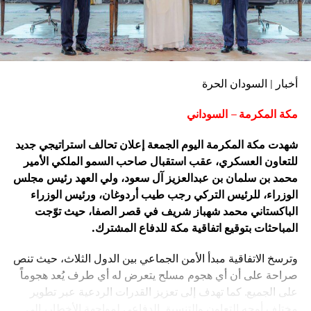
أخبار | السودان الحرة
مكة المكرمة – السوداني
شهدت مكة المكرمة اليوم الجمعة إعلان تحالف استراتيجي جديد
للتعاون العسكري، عقب استقبال صاحب السمو الملكي الأمير
محمد بن سلمان بن عبدالعزيز آل سعود، ولي العهد رئيس مجلس
الوزراء، للرئيس التركي رجب طيب أردوغان، ورئيس الوزراء
الباكستاني محمد شهباز شريف في قصر الصفا، حيث توّجت
المباحثات بتوقيع اتفاقية مكة للدفاع المشترك.
وترسخ الاتفاقية مبدأ الأمن الجماعي بين الدول الثلاث، حيث تنص
صراحة على أن أي هجوم مسلح يتعرض له أي طرف يُعد هجوماً
على الجميع. كما تهدف إلى تعزيز القدرات الردعية عبر تطوير
مختلف أوجه التعاون والتنسيق الدفاعي لمواجهة الأخطار، إلى