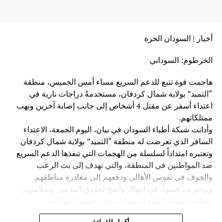
التالي
ضبط حشيش وحبوب مخدرة بشارع النيل
أخبار | السودان الحرة
لا تفوت
الاتحاد الأفريقي يدعو لوقف إطلاق النار بين روسيا و
أوكرانيا – السودان الحرة
الخرطوم: السوداني
هاجمت قوة تتبع للدعم السريع مساء أمس الخميس، منطقة
“التميد” بولاية شمال كردفان، مستخدمةً دراجات نارية في
اعتداء أسفر عن مقتل 4 أشخاص إلى جانب إصابة آخرين ونهب
ممتلكاتهم.
وأدانت شبكة أطباء السودان في بيان، اليوم الجمعة، الاعتداء
السافر الذي تعرضت له منطقة “التميد” بولاية شمال كردفان
وتعتبره امتداداً لسلسلة من الهجمات التي تنفذها الدعم السريع
ضد المواطنين في المنطقة، والتي تهدف إلى بث الرعب
والخوف في نفوس الأهالي ودفعهم إلى مغادرة مناطقهم
وتهجيرهم قسراً، في انتهاك واضح لحقوق المدنيين وسلامتهم.
وطالبت شبكة أطباء السودان بوقف جميع الانتهاكات
والاعتداءات ضد المدنيين الذين لا علاقة لهم بالحرب، وتجنيب
أكمل القراءة