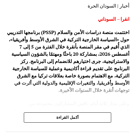
أخبار | السودان الحرة
انقرا – السوداني
اختتمت منصة دراسات الأمن والسلام (PSSP) برنامجها التدريبي
حول «السياسة الخارجية التركية في الشرق الأوسط وأفريقيا»،
الذي أُقيم في مقر المنصة بأنقرة خلال الفترة من 5 إلى 7
أغسطس 2026، بمشاركة 20 باحثًا ومهتمًا بالشؤون السياسية
والاستراتيجية، جرى اختيارهم للانضمام إلى البرنامج. ركز
البرنامج على تقديم قراءة أكاديمية وعملية للسياسة الخارجية
التركية، مع الاهتمام بصورة خاصة بعلاقات تركيا مع الشرق
الأوسط وأفريقيا، والتغيرات الإقليمية والدولية التي أثرت في
توجهات أنقرة خلال السنوات الأخيرة.
وعلى مدار ثلاثة أيام، ناقش المشاركون مجموعة من
الموضوعات المرتبطة بالسياسة الخارجية التركية، بما في ذلك
تطورها ومرتكزاتها، وعلاقات تركيا مع دول الشرق الأوسط،
أكمل القراءة
إضافة إلى الحضور التركي المتزايد في أفريقيا، وما يحمله هذا
الحضور من أبعاد سياسية واقتصادية وأمنية.