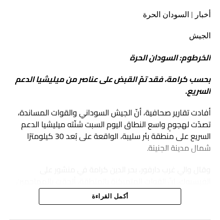
وتعتزم المنصة مواصلة تنظيم برامج بحثية وتدريبية تتيح للباحثين
أخبار | السودان الحرة
والمهتمين تطوير أدواتهم المعرفية والتحليلية، وفتح مساحات
أوسع للنقاش حول التحولات السياسية والأمنية التي تشهدها
الجيش
المنطقة والقارة الأفريقية.
الخرطوم: السودان الحرة
بحسب كرامة، فقد تمّ القبض على عناصر من ميليشيا الدعم
السريع.
أفادت تقارير صحافية، أنّ الجيش السوداني والقوات المساندة،
تصدّت لهجومٍ واسع النطاق اليوم السبت شنّته ميليشيا الدعم
السريع على منطقة بئر سليبة، الواقعة على بُعد 30 كيلومترًا
شمال مدينة الجنينة.
وقال والي غرب دارفور، بحر الدين كرامة في منشور على
الفيسبوك، إنّ القوات المتمركزة بالمنطقة، ألحقت بالمهاجمين
خسائر فادحة في الأرواح والمعدات العسكرية، وألقت القبض على
أكمل القراءة
عدد من عناصر الدعم السريع وحققت تقدمًا جديدًا على المحور
الشمالي الغربي.