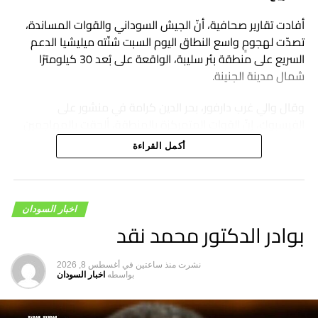
أفادت تقارير صحافية، أنّ الجيش السوداني والقوات المساندة،
تصدّت لهجومٍ واسع النطاق اليوم السبت شنّته ميليشيا الدعم
السريع على منطقة بئر سليبة، الواقعة على بُعد 30 كيلومترًا
شمال مدينة الجنينة.
وقال والي غرب دارفور، بحر الدين كرامة في منشور على
الفيسبوك، إنّ القوات المتمركزة بالمنطقة، ألحقت بالمهاجمين
خسائر فادحة في الأرواح والمعدات العسكرية، وألقت القبض على
أكمل القراءة
عدد من عناصر الدعم السريع وحققت تقدمًا جديدًا على المحور
الشمالي الغربي.
اخبار السودان
بوادر الدكتور محمد نقد
نشرت
منذ ساعتين
في
أغسطس 8, 2026
بواسطه
اخبار السودان