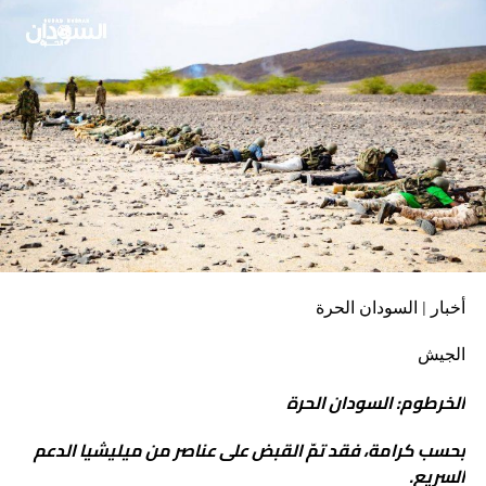
برئاسة السفير السعودي لدى السودان لبحث مشاريع اسعافية
لدعم السودان، مبشرًا بأن مخرجات هذه اللجنة سترى النور
قريباً.
هاشتاق ذات صله :
التالي
خان الجيش وانضم للميليشيا..هلاك لواء بمسيّرة استراتيجية
– السودان الحرة
أخبار | السودان الحرة
لا تفوت
الجيش
كامل إدريس يكشف عن تفاصيل لقاء مهم – السودان
الحرة
الخرطوم: السودان الحرة
بحسب كرامة، فقد تمّ القبض على عناصر من ميليشيا الدعم
السريع.