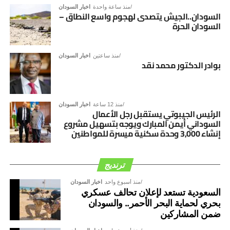
جيبوتي لتكون المقر الرئيسي والإقليمي للمجموعة في القارة
منذ ساعة واحدة
اخبار السودان
خاصة دور التعليم والعلاج؟
الأفريقية ونقطة انطلاق لاستثماراتها القادمة، مثمناً الدعم
السودان..الجيش يتصدى لهجوم واسع النطاق –
السودان الحرة
الرئاسي والبيئة الاستثمارية الجاذبة التي توفرها الدولة.
اللهم إني قد بلغت، اللهم فاشهد.
منذ ساعتين
اخبار السودان
بوادر الدكتور محمد نقد
منذ 12 ساعة
اخبار السودان
الرئيس الجيبوتي يستقبل رجل الأعمال
السوداني أيمن المبارك ويوجه بتسهيل مشروع
إنشاء 3,000 وحدة سكنية ميسرة للمواطنين
ترنديج
منذ أسبوع واحد
اخبار السودان
السعودية تستعد لإعلان تحالف عسكري
بحري لحماية البحر الأحمر.. والسودان
ضمن المشاركين