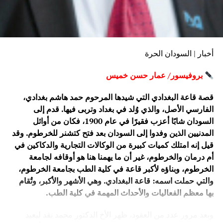
أخبار | السودان الحرة
بروفيسور/ عمار حسن خميس
قصة قاعة البغدادي التي شيدها المرحوم حمد هاشم بغدادي،
الفارسي الأصل، والذي وُلد في بغداد وتربى فيها. قدم إلى
السودان شابًا أعزب فقيرًا في عام 1900، فكان من أوائل
المدنيين الذين وفدوا إلى السودان بعد فتح كتشنر للخرطوم. وقد
قيل إنه امتلك كميات كبيرة من الوكالات التجارية والدكاكين في
أم درمان والخرطوم، غير أن ما يهمنا هنا هو أوقافه لجامعة
الخرطوم، وبناؤه لأكبر قاعة في كلية الطب بجامعة الخرطوم،
والتي حملت اسمه: قاعة البغدادي. وهي الأشهر والأكبر، وتُقام
بها معظم الفعاليات والأحداث المهمة في كلية الطب.
وبعد مرور عدد من العقود، ظهر الأخ الدكتور محمد نقد ليعيد