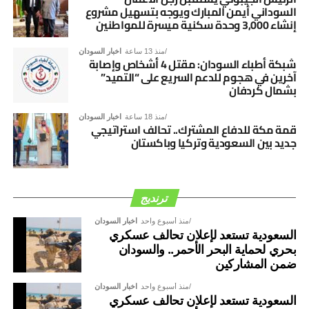
السوداني أيمن المبارك ويوجه بتسهيل مشروع
إنشاء 3,000 وحدة سكنية ميسرة للمواطنين
منذ 13 ساعة
اخبار السودان
شبكة أطباء السودان: مقتل 4 أشخاص وإصابة
آخرين في هجوم للدعم السريع على “التميد”
بشمال كردفان
منذ 18 ساعة
اخبار السودان
قمة مكة للدفاع المشترك.. تحالف استراتيجي
جديد بين السعودية وتركيا وباكستان
ترنديج
منذ أسبوع واحد
اخبار السودان
السعودية تستعد لإعلان تحالف عسكري
بحري لحماية البحر الأحمر.. والسودان
ضمن المشاركين
منذ أسبوع واحد
اخبار السودان
السعودية تستعد لإعلان تحالف عسكري