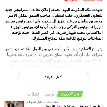
شهدت مكة المكرمة اليوم الجمعة إعلان تحالف استراتيجي جديد
للتعاون العسكري، عقب استقبال صاحب السمو الملكي الأمير
محمد بن سلمان بن عبدالعزيز آل سعود، ولي العهد رئيس مجلس
الوزراء، للرئيس التركي رجب طيب أردوغان، ورئيس الوزراء
الباكستاني محمد شهباز شريف في قصر الصفا، حيث توّجت
المباحثات بتوقيع اتفاقية مكة للدفاع المشترك.
وترسخ الاتفاقية مبدأ الأمن الجماعي بين الدول الثلاث، حيث تنص
صراحة على أن أي هجوم مسلح يتعرض له أي طرف يُعد هجوماً
على الجميع. كما تهدف إلى تعزيز القدرات الردعية عبر تطوير
مختلف أوجه التعاون والتنسيق الدفاعي لمواجهة الأخطار، إلى
جانب حماية الأمن القومي المشترك وترسيخ دعائم الاستقرار
والسلام في المنطقة والعالم.
أكمل القراءة
اخر الاحداث
ترنديج
لقطات
منذ 8 ساعات
اخبار السودان
الرئيس الجيبوتي يستقبل رجل الأعمال