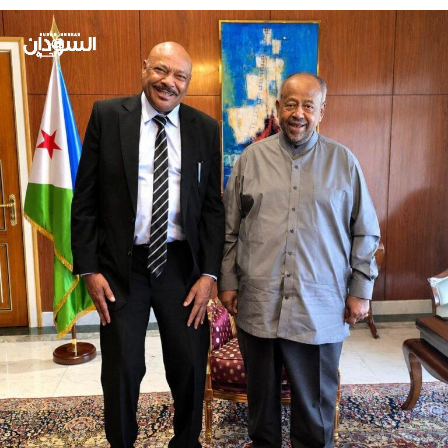
نقلته عنه مواقع إعلامية قال إن أي استحواذ على أي شركة
اتصالات يعتبر استحواذاً على الوطن والمواطن، ولابد من عودة
زين لحضن الوطن، داعياً المواطن لشراء الشركة عبر شركة
مساهمة عامة.
*أما د. ياسر ميرغني رئيس جمعية حماية المستهلك فقد ذهب
أبعد من ذلك حيث توعد بالاستغناء عن خدمات زين وتكسير
شرائحها، وقال إن المعركة مع زين معركة كرامة وإنهم يعملون
على تجهيز المواطن السوداني لشراء شركة زين لتكون ملكية
عامة للشعب، وبالعدم إلغاء اشتراك كل المستهلكين في الشركة
لإفشال الصفقة، وأضاف: لا نريد أن نبيع حريتنا للأجانب.
*الخطاب التحريضي غير متوقع من د. ياسر ميرغني الذي ظل
مدافعاً على الدوام عن حقوق المستهلكين، ولا شك أن وجود
العديد من الشركات في قطاع الاتصالات لمصلحة المستهلك لأنه
يحفز المنافسة.
*المستغرب له أن زين هي الآن شركة أجنبية تابعة لدولة الكويت
وبشراء دال وهي شركة وطنية خالصة ستعود إلى حضن الوطن،