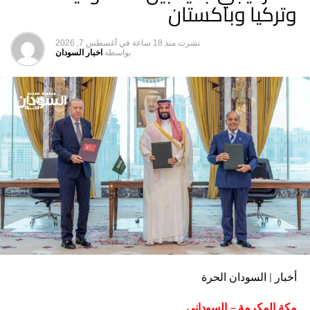
وتركيا وباكستان
نشرت
منذ 18 ساعة
في
أغسطس 7, 2026
بواسطه
اخبار السودان
أخبار | السودان الحرة
مكة المكرمة – السوداني