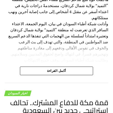
“التميد” بولاية شمال كردفان، مستخدمةً دراجات نارية في
اعتداء أسفر عن مقتل 4 أشخاص إلى جانب إصابة آخرين ونهب
ممتلكاتهم.
وأدانت شبكة أطباء السودان في بيان، اليوم الجمعة، الاعتداء
السافر الذي تعرضت له منطقة “التميد” بولاية شمال كردفان
وتعتبره امتداداً لسلسلة من الهجمات التي تنفذها الدعم السريع
ضد المواطنين في المنطقة، والتي تهدف إلى بث الرعب
والخوف في نفوس الأهالي ودفعهم إلى مغادرة مناطقهم
وتهجيرهم قسراً، في انتهاك واضح لحقوق المدنيين وسلامتهم.
وطالبت شبكة أطباء السودان بوقف جميع الانتهاكات
والاعتداءات ضد المدنيين الذين لا علاقة لهم بالحرب، وتجنيب
أكمل القراءة
السكان المدنيين ويلات الصراع، ودعت المجتمع الدولي والجهات
الإقليمية إلى ممارسة أقصى الضغوط على قيادة الدعم السريع
لوقف هذه الانتهاكات وتحميلها المسؤولية الكاملة عن الانتهاكات
والجرائم المرتكبة بواسطة قواتها بحق المدنيين.
اخبار السودان
قمة مكة للدفاع المشترك.. تحالف
استراتيجي جديد بين السعودية