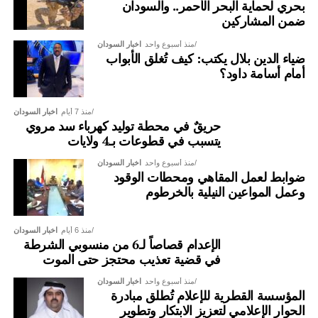
بحري لحماية البحر الأحمر.. والسودان
ضمن المشاركين
منذ أسبوع واحد
اخبار السودان
ضياء الدين بلال يكتب: كيف تُغلق الأبواب
أمام أسامة داود؟
منذ 7 أيام
اخبار السودان
حريقٌ في محطة توليد كهرباء سد مروي
يتسبب في قطوعات بـ4 ولايات
منذ أسبوع واحد
اخبار السودان
ضوابط لعمل المقاهي ومحطات الوقود
وعمل المواعين النيلية بالخرطوم
منذ 6 أيام
اخبار السودان
الإعدام قصاصاً لـ6 من منسوبي الشرطة
في قضية تعذيب محتجز حتى الموت
منذ أسبوع واحد
اخبار السودان
المؤسسة القطرية للإعلام تُطلق مبادرة
الحوار الإعلامي لتعزيز الابتكار وتطوير