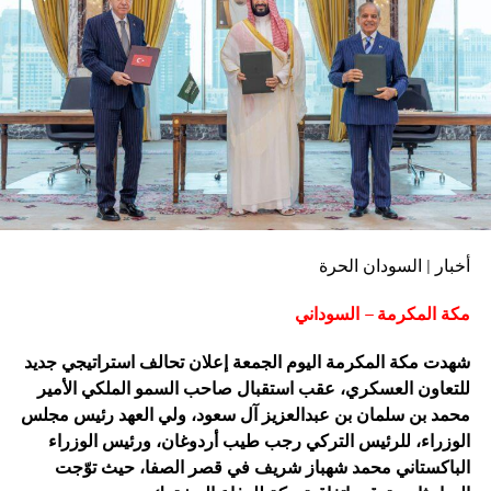
وأوضح معتصم في تصريحٍ صحفي، أنّ اللقاء مع رئيس مجلس
السيادة، بحث ضرورة الاهتمام بالمنتخبات الوطنية وتطوير البنيات
الأساسية للرياضة حتى تسمح بتنظيم المباريات والمنافسات بين
الأندية.
أخبار | السودان الحرة
مكة المكرمة – السوداني
شهدت مكة المكرمة اليوم الجمعة إعلان تحالف استراتيجي جديد
للتعاون العسكري، عقب استقبال صاحب السمو الملكي الأمير
محمد بن سلمان بن عبدالعزيز آل سعود، ولي العهد رئيس مجلس
الوزراء، للرئيس التركي رجب طيب أردوغان، ورئيس الوزراء
الباكستاني محمد شهباز شريف في قصر الصفا، حيث توّجت