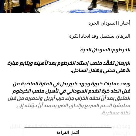
أخبار | السودان الحرة
البرهان يستقبل وفد اتحاد الكرة
الخرطوم: السودان الحرة
البرهان تفقّد ملعب إستاد الخرطوم بعد تأهيله ويتابع مبارة
الأهلي مدني وهلال الساحل.
وبعد عمليات كبيرة وجهد كبير بذل في الفترة الماضية من
قبل اتحاد كرة القدم السوداني في تأهيل ملعب الخرطوم
العتيق بعد أنّ لحقه الخراب جراء حرب أبريل وتدميره من قبل
ميليشيا الدعم السريع وإلحاق الضرر به بعد أنّ حوّلته إلى
ثكنة عسكرية.
وعد رئيس مجلس السيادة السوداني، عبد الفتاح البرهان بتذليل
كلّ العقبات التي تواجه قطاع الرياضة بالبلاد.
أكمل القراءة