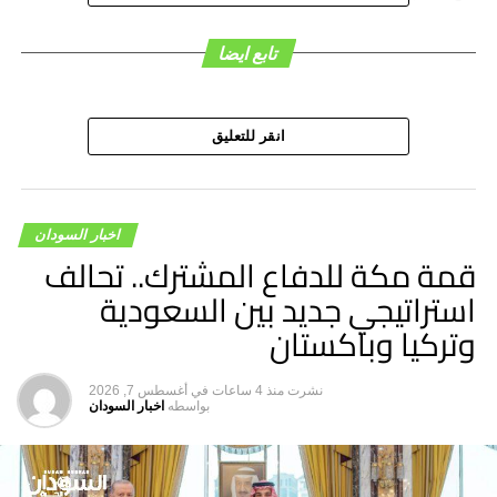
في السياق، قال رئيس الاتحاد السوداني لكرة القدم، معتصم
تابع ايضا
جعفر سرّ الختم، إنّ الفترة المقبلة ستشهد إعادة تأهيل 6
استادات.
انقر للتعليق
اخبار السودان
قمة مكة للدفاع المشترك.. تحالف
استراتيجي جديد بين السعودية
وتركيا وباكستان
نشرت
منذ 4 ساعات
في
أغسطس 7, 2026
بواسطه
اخبار السودان
البرهان في استاد الخرطوم