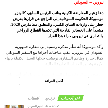
نيروبي — السوداني
دعا زعيم المعارضة الكينية ونائب الرئيس السابق، كالونزو
موسيوكا، الحكومة السودانية إلى التراجع عن قرارها بفرض
حظر على واردات الشاي الكيني، والمطبق منذ مارس 2025،
مشدداً على الخسائر الفادحة التي تكبدها القطاع الزراعي
والتجاري في نيروبي جراء هذا القرار.
وأكد موسيوكا أنه سلّم مذكرة رسمية إلى سفارة جمهورية
السودان في نيروبي، عقب مباحثات أجراها مع السفير السوداني
كمال جبارة وطاقم السفارة، نوقشت خلالها السبل الكفيلة بإنهاء
الأزمة وتجاوز العقبات التجارية الحالية.
وأوضح زعيم المعارضة أن السوق السوداني يمثل أحد أهم منافذ
التصدير الرئيسية للبلاد، حيث كان يستوعب سنوياً نحو 35 مليون
أكمل القراءة
كيلوغرام من الشاي الكيني، بقيمة مالية تصل إلى 70 مليون
دولار، مما يجعله ضمن قائمة كبرى خمسة أسواق مستوردة لهذا
المنتج الحيوي.
اخر الاحداث
ترنديج
لقطات
منذ 4 ساعات
اخبار السودان