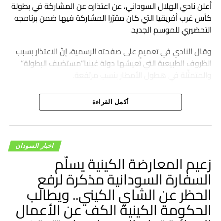
أعلن نادي الهلال السوداني، عن اعتذاره عن المشاركة في بطولة
كأس غرب أفريقيا التي كان مقرّرا المشاركة فيها ضمن برنامجه
التحضيري للموسم الجديد.
وقال النادي في تعميمٍ على صفحته الرسمية، إنّ الاعتذار بسبب
الظروف الطبيعية التي تعيشها دولة غينيا”مستضيف البطولة”
والمتمثّلة في هطول الأمطار بنسب مرتفعة.
أكمل القراءة
اخبار السودان
زعيم المعارضة الكينية يسلّم
السفارة السودانية مذكرة لرفع
الحظر عن الشاي الكيني.. ويطالب
الحكومة الكينية الكف عن الأعمال