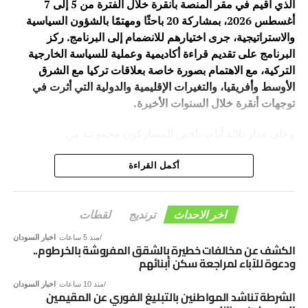
الذي أُقيم في مقر المنصة بأنقرة خلال الفترة من 5 إلى 7
أغسطس 2026، بمشاركة 20 باحثًا ومهتمًا بالشؤون السياسية
والاستراتيجية، جرى اختيارهم للانضمام إلى البرنامج. ركز
البرنامج على تقديم قراءة أكاديمية وعملية للسياسة الخارجية
التركية، مع الاهتمام بصورة خاصة بعلاقات تركيا مع الشرق
الأوسط وأفريقيا، والتغيرات الإقليمية والدولية التي أثرت في
توجهات أنقرة خلال السنوات الأخيرة.
وعلى مدار ثلاثة أيام، ناقش المشاركون مجموعة من
الموضوعات المرتبطة بالسياسة الخارجية التركية، بما في ذلك
تطورها ومرتكزاتها، وعلاقات تركيا مع دول الشرق الأوسط،
أكمل القراءة
إضافة إلى الحضور التركي المتزايد في أفريقيا، وما يحمله هذا
الحضور من أبعاد سياسية واقتصادية وأمنية.
اخر الاحداث
ترنديج
لقطات
وقدّم البرنامج مجموعة من الأكاديميين والباحثين المتخصصين،
منذ 5 ساعات
اخبار السودان
وهم: “د. نوري سالك – جامعة أنقرة يلدريم بيازيد، د. يونس
الكشف عن مخالفات خطيرة بالشقق المفروشة بالخرطوم..
ودعوة للآباء لمراجعة سكن أبنائهم
تورهان – جامعة أنقرة حاجي بيرام ولي، د. قدير إرتاج تشيليك –
جامعة أنقرة حاجي بيرام ولي، د. إبراهيم ناصر ـ مدير منصة
منذ 10 ساعات
اخبار السودان
الشرطة تناشد المواطنين بالتبليغ الفوري عن المقيمين
دراسات الأمن والسلام (PSSP)”.