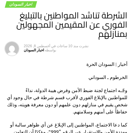
ممارسات هدفها تدميرهن.
اخبار السودان
الشرطة تناشد المواطنين بالتبليغ
وأوضح أن إهمال ملاك الشقق وإسناد إدارتها للسماسرة أدى
للوقوع في هذه المخالفات، مشيراً إلى أن التسجيل يضمن
الفوري عن المقيمين المجهولين
التعرف على هوية المستأجرين والتأكد من طبيعة نشاطهم.
بمنازلهم
وأضاف أن ظروف الحرب دفعت المواطنين إلى إيجار شققهم
السكنية وهو نشاط مشروع وذو فائدة أسهم في حل مشكلة
نشرت
منذ 10 ساعات
في
أغسطس 8, 2026
بواسطه
اخبار السودان
السكن، لكن يجب أن يتم وفقاً للضوابط حتى لا يتم استغلاله في
أنشطة مشبوهة مخالفة للقانون.
أخبار | السودان الحرة
من جانبه، أوضح رئيس غرفة المكاتب العقارية والشقق
الخرطوم ـ السوداني
المفروشة، خالد يس، أن الحملة مهمة وكشفت العديد من
المخالفات وهي مستمرة وشاملة لكل محليات الولاية.
وجّـه اجتماع لجنة ضبط الأمن وفرض هيبة الدولة، نداءً
ونصح يس، أصحاب المكاتب العقارية وملاك الشقق بالحرص
للمواطنين بالإبلاغ الفوري لأقرب قسم شرطة في حال وجود أي
على التنظيم والترخيص لتفادي الوقوع في المخالفات.
شخص يقيم في منازلهم دون علمهم أو دون معرفة هويته، وذلك
حفاظاً على أمنهم وسلامتهم.
كما دعا الاجتماع، المواطنين إلى الإبلاغ عن أي ظواهر سالبة أو
مهددة للأمن والاستقرار عبر الرقم “999”، مؤكدًا أن التعاون