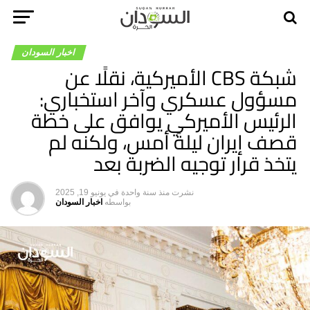
اخبار السودان
شبكة CBS الأميركية، نقلًا عن
مسؤول عسكري وآخر استخباري:
الرئيس الأميركي يوافق على خطة
قصف إيران ليلةَ أمس، ولكنه لم
يتخذ قرار توجيه الضربة بعد
نشرت
منذ سنة واحدة
في
يونيو 19, 2025
بواسطه
اخبار السودان