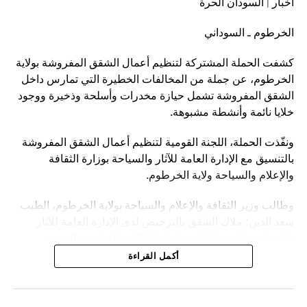
أخبار | السودان الحرة
الخرطوم ـ السوداني
كشفت الحملة المشتركة لتنظيم أعمال الشقق المفروشة بولاية
الخرطوم، عن جملة من المخالفات الخطيرة التي تمارس داخل
الشقق المفروشة تشمل حيازة مخدرات وأسلحة وذخيرة ووجود
خلايا نائمة وأنشطة مشبوهة.
ونفّذت الحملة، اللجنة القومية لتنظيم أعمال الشقق المفروشة
بالتنسيق مع الإدارة العامة للآثار والسياحة بوزارة الثقافة
والإعلام والسياحة ولاية الخرطوم.
وطالب وزير الثقافة والإعلام والسياحة بولاية الخرطوم، الطيب
سعد الدين؛ ملاك الشقق بالترخيص لدى الإدارة العامة للآثار
والسياحة والتسجيل لدى غرفة المكاتب العقارية والشقق
المفروشة لتفادي الوقوع في المخالفات.
أكمل القراءة
وناشد سعد الدين، أولياء أمور الطالبات وحتى الموظفات مراجعة
سكنهن في الشقق المفروشة كداخليات حتى لا يقعن ضحايا