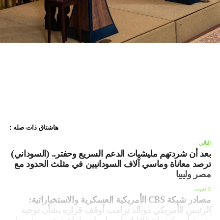
هاشتاق ذات صله :
التالي
بعد أن شردتهم مليشيات الدعم السريع وحفتر.. (السوداني)
ترصد معاناة وماسي آلاف السودانيين في مثلث الحدود مع
مصر وليبيا
لا تفوت
مصادر شبكة CBS الأمريكية العسكرية والاستخباراتية:
الرئيس الأمريكي دونالد ترامب أوقف قراره بشأن توجيه