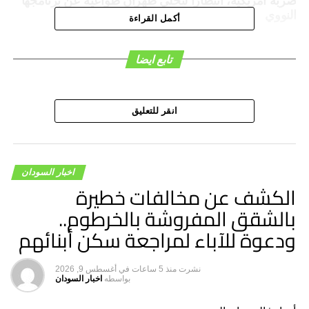
ضربة أمريكية، انتظارًا لتخلي طهران طواعية عن برنامجها
النووي
أكمل القراءة
تابع ايضا
انقر للتعليق
اخبار السودان
الكشف عن مخالفات خطيرة
بالشقق المفروشة بالخرطوم..
ودعوة للآباء لمراجعة سكن أبنائهم
نشرت
منذ 5 ساعات
في
أغسطس 9, 2026
بواسطه
اخبار السودان