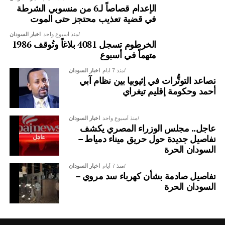
الإعدام قصاصاً لـ6 من منسوبي الشرطة
في قضية تعذيب محتجز حتى الموت
منذ أسبوع واحد
اخبار السودان
الخرطوم تسجل 4081 بلاغاً وتُوقف 1986
متهماً في أسبوع
منذ 7 أيام
اخبار السودان
تصاعد التوتُّرات في إثيوبيا بين نظام آبي
أحمد وحكومة إقليم تيغراي
منذ أسبوع واحد
اخبار السودان
عاجل.. مجلس الوزراء المصري يكشف
تفاصيل جديدة حول حريق ميناء دمياط –
السودان الحرة
سفير السودان في تركيا في لقاء بحثي بمنصة دراسات الأمن
والسلام
منذ 7 أيام
اخبار السودان
تفاصيل صادمة بشأن كهرباء سد مروي –
كما استقبلت منصة دراسات الأمن والسلام (PSSP) في مقرها
السودان الحرة
بالعاصمة التركية أنقرة، سعادة السفير نادر يوسف الطيب، سفير
جمهورية السودان لدى الجمهورية التركية، في زيارة بحثية
تناولت عددًا من القضايا المتعلقة بالعلاقات السودانية التركية،