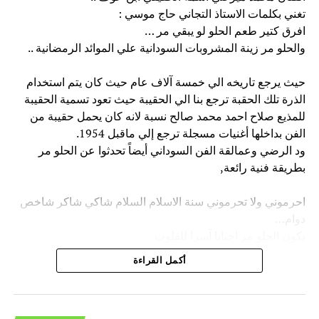
تغني بكلمات الاستاذ التجاني حاج موسي :
افرق كتير طعم الحلو لو يبقي مر …
والحلو مر زينة المشروبات السودانية علي الموائد الرمضانية ..
حيث يرجع تاريخه الي خمسة آلاف عام حيث كان يتم استخدام
الذرة تلك الحقبة ترجع بنا الي الحقيبة حيث تعود تسمية الحقيبة
للمذيع صلاح احمد محمد صالح نسبة لانه كان يحمل حقيبة من
الفن بداخلها أغنيات مسجلة ترجع إلي ماقبل 1954.
ود الرضي وعمالقة الفن السوداني أيضاً تحدثوا عن الحلو مر
بطريقة فنية رائعة,
احرموني ولا تحرموني سنة الاسلام السلام شاكي شاكر شاخص
دوام…
يكون الحلو مر احيانا آسرا للقلوب .
وكما تغني في عهد الخليفة عبد الله التعايش( العزيزة ) (بنت
أكمل القراءة
النيل ).
حيث أن عزيزة آدم منديل تربعت ملكة جمال السودان في العام