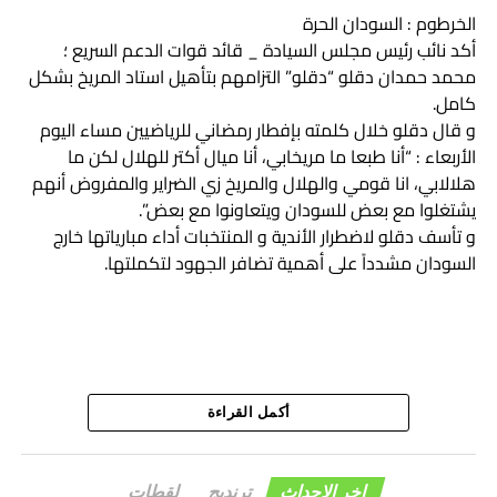
الخرطوم : السودان الحرة
***********
أكد نائب رئيس مجلس السيادة _ قائد قوات الدعم السريع ؛
محمد حمدان دقلو “دقلو” التزامهم بتأهيل استاد المريخ بشكل
( جلابية وتوب) قيثارة الفن السوداني محمد وردي هام حلوا ومرا
كامل.
ياوجه مليان غنا مليان عشق وحنين يا غابة قمحية مشرورة فوق
و قال دقلو خلال كلمته بإفطار رمضاني للرياضيين مساء اليوم
البلودزي الصباحية يا نيل ونيلية يا سحنة نوبية يا كلمة عربية يا
الأربعاء : “أنا طبعا ما مريخابي، أنا ميال أكتر للهلال لكن ما
وشمة زنجية
هلالابي، انا قومي والهلال والمريخ زي الضراير والمفروض أنهم
يشتغلوا مع بعض للسودان ويتعاونوا مع بعض”.
**********
و تأسف دقلو لاضطرار الأندية و المنتخبات أداء مبارياتها خارج
محمود ابكر أيضاً تحدث عن الحلو مر بألحان وأداء محمد
السودان مشدداً على أهمية تضافر الجهود لتكملتها.
المصطفي …..
( ياتو في جوهر المقال )
و طرفو ساهي ..
و حزام و خاتم و جسم و من نقش توب و شال ..
هف بي الشوق قال و قال قلبي دايرو .. كيف أسايرو ..؟! في
مسايرو نجمي ضال إيدو عندم .. ريقو زمزم .. طهر مريم في
أكمل القراءة
المثال…..
اخر الاحداث
ترنديج
لقطات