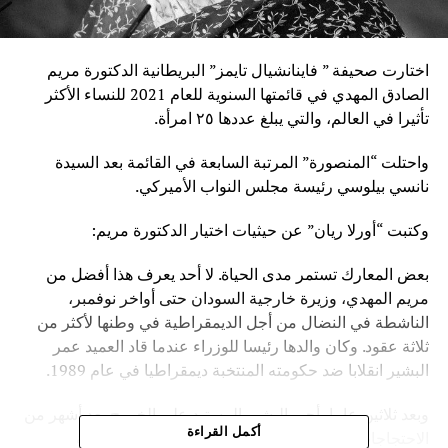
اختارت صحيفة ” فاينانشيال تايمز” البريطانية الدكتورة مريم
الصادق المهدي في قائمتها السنوية للعام 2021 للنساء الأكثر
تأثيرا في العالم، والتي يبلغ عددها ٢٥ امرأة.
واحتلت “المنصورة” المرتبة السابعة في القائمة بعد السيدة
نانسي بيلوسي رئيسة مجلس النواب الأميركي.
وكتبت “أورلا ريان” عن حيثيات اختيار الدكتورة مريم:
بعض المعارك تستمر مدى الحياة. لا أحد يعرف هذا أفضل من
مريم المهدي، وزيرة خارجية السودان حتى أواخر نوفمبر،
الناشطة في النضال من أجل الديمقراطية في وطنها لأكثر من
ثلاثة عقود. وكان والدها رئيسا للوزراء عندما قاد العميد عمر
البشير انقلابا ضد حكومته المنتخبة ديمقراطيا في عام 1989.
وبعد ثلاثين عاما، أجبر البشير المستبد على الخروج بعد أشهر من
أكمل القراءة
الاحتجاجات. لطالما هيمن الرجال على الثقافة السياسية