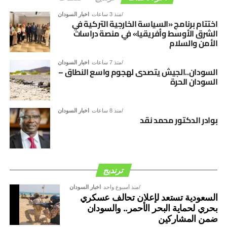
منذ 3 ساعات
اخبار السودان
اختتام برنامج «السياسة الخارجية التركية في
الشرق الأوسط وأفريقيا» في منصة دراسات
الأمن والسلام
منذ 7 ساعات
اخبار السودان
السودان..الجيش يتصدى لهجوم واسع النطاق –
السودان الحرة
منذ 8 ساعات
اخبار السودان
بوادر الدكتور محمد نقد
ترنديج
منذ أسبوع واحد
اخبار السودان
السعودية تستعد لإعلان تحالف عسكري
بحري لحماية البحر الأحمر.. والسودان
ضمن المشاركين