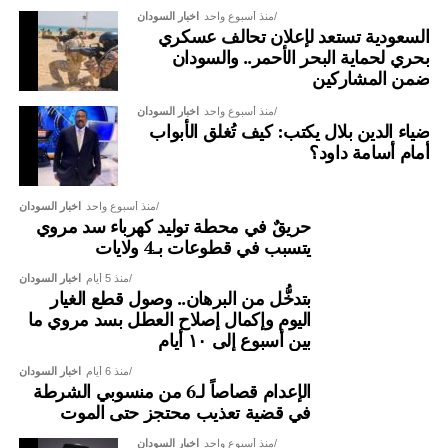
منذ أسبوع واحد
اخبار السودان
السعودية تستعد لإعلان تحالف عسكري
بحري لحماية البحر الأحمر.. والسودان
ضمن المشاركين
منذ أسبوع واحد
اخبار السودان
ضياء الدين بلال يكتب: كيف تُغلق الأبواب
أمام أسامة داود؟
منذ أسبوع واحد
اخبار السودان
حريقٌ في محطة توليد كهرباء سد مروي
يتسبب في قطوعات بـ4 ولايات
منذ 5 أيام
اخبار السودان
بتدخُّل من البرهان.. وصول قطع الغيار
اليوم وإكمال إصلاح العطل بسد مروي ما
بين أسبوع إلى ١٠ أيام
منذ 6 أيام
اخبار السودان
الإعدام قصاصاً لـ6 من منسوبي الشرطة
في قضية تعذيب محتجز حتى الموت
منذ أسبوع واحد
اخبار السودان