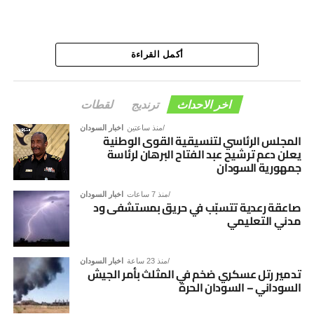
أكمل القراءة
اخر الاحداث
ترنديج
لقطات
منذ ساعتين
اخبار السودان
المجلس الرئاسي لتنسيقية القوى الوطنية
يعلن دعم ترشيح عبد الفتاح البرهان لرئاسة
جمهورية السودان
منذ 7 ساعات
اخبار السودان
صاعقة رعدية تتسبّب في حريق بمستشفى ود
مدني التعليمي
منذ 23 ساعة
اخبار السودان
تدمير رتل عسكري ضخم في المثلث بأمر الجيش
السوداني – السودان الحرة