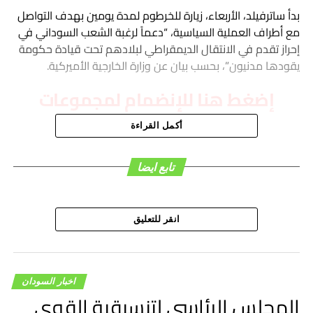
بدأ ساترفيلد، الأربعاء، زيارة للخرطوم لمدة يومين بهدف التواصل
مع أطراف العملية السياسية، “دعماً لرغبة الشعب السوداني في
إحراز تقدم في الانتقال الديمقراطي لبلادهم تحت قيادة حكومة
يقودها مدنيون”، بحسب بيان عن وزارة الخارجية الأميركية.
إضغط هنا للإنضمام لمجموعات
السودان الحرة على واتساب
أكمل القراءة
تابع ايضا
هاشتاق ذات صله :
انقر للتعليق
التالي
السودان.. والي جديد للشمالية – السودان الحرة
لا تفوت
تقارير رسمية تكشف أرقاماً صادمة عن تردد آلاف الطلاب
اخبار السودان
المجلس الرئاسي لتنسيقية القوى
على مراكز التعافي من الأدمان