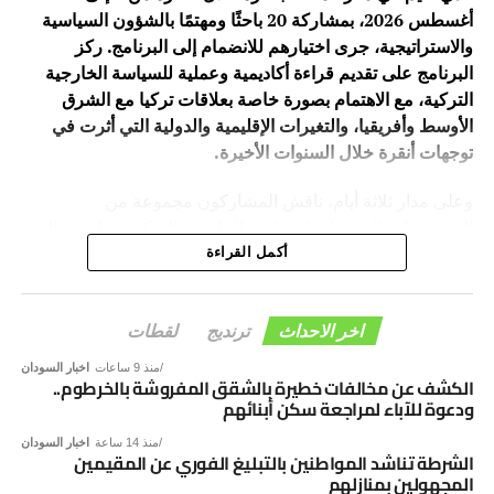
أغسطس 2026، بمشاركة 20 باحثًا ومهتمًا بالشؤون السياسية
والاستراتيجية، جرى اختيارهم للانضمام إلى البرنامج. ركز
البرنامج على تقديم قراءة أكاديمية وعملية للسياسة الخارجية
التركية، مع الاهتمام بصورة خاصة بعلاقات تركيا مع الشرق
الأوسط وأفريقيا، والتغيرات الإقليمية والدولية التي أثرت في
توجهات أنقرة خلال السنوات الأخيرة.
وعلى مدار ثلاثة أيام، ناقش المشاركون مجموعة من
الموضوعات المرتبطة بالسياسة الخارجية التركية، بما في ذلك
تطورها ومرتكزاتها، وعلاقات تركيا مع دول الشرق الأوسط،
أكمل القراءة
إضافة إلى الحضور التركي المتزايد في أفريقيا، وما يحمله هذا
الحضور من أبعاد سياسية واقتصادية وأمنية.
اخر الاحداث
ترنديج
لقطات
وقدّم البرنامج مجموعة من الأكاديميين والباحثين المتخصصين،
منذ 9 ساعات
اخبار السودان
وهم: “د. نوري سالك – جامعة أنقرة يلدريم بيازيد، د. يونس
الكشف عن مخالفات خطيرة بالشقق المفروشة بالخرطوم..
ودعوة للآباء لمراجعة سكن أبنائهم
تورهان – جامعة أنقرة حاجي بيرام ولي، د. قدير إرتاج تشيليك –
جامعة أنقرة حاجي بيرام ولي، د. إبراهيم ناصر ـ مدير منصة
منذ 14 ساعة
اخبار السودان
الشرطة تناشد المواطنين بالتبليغ الفوري عن المقيمين
دراسات الأمن والسلام (PSSP)”.
المجهولين بمنازلهم