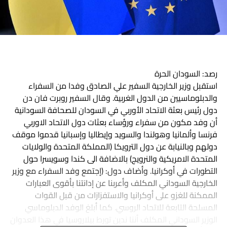
رصد: السودان الحرة
استقبل وزير الخارجية السفير علي الصادق وفدا من السفراء
والدبلوماسيين من الدول الغربية. وقال السفير روبرت فان دن
دول رئيس بعثة الاتحاد الأوربي في السودان للصحافة السودانية
أن وفد مكون من سفراء ورؤساء بعثات دول الاتحاد الاوربي
فرنسا وألمانيا وهولندا والسويد وإيطاليا وإسبانيا قدموا موقف
دولهم وبالنيابة عن دول الترويكا (المملكة المتحدة والولايات
المتحدة الامريكية والنرويج) بالاضافة الى كندا وسويسرا حول
التطورات في أوكرانيا. وأضاف دول: (إجتمع وفد السفراء مع وزير
الخارجية السوداني المكلف وأعربنا عن إدانتنا بأقوى العبارات
الممكنة للغزو على أوكرانيا والاستفزازات من قبل القوات
المسلحة التابعة للاتحاد الروسي. كما أبلغ الوفد الدبلوماسي
الوزير السوداني المكلف أننا ندين تورط بيلاروسيا في هذا العدوان