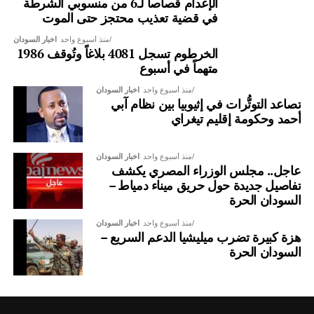
الإعدام قصاصاً لـ6 من منسوبي الشرطة
في قضية تعذيب محتجز حتى الموت
منذ أسبوع واحد
اخبار السودان
الخرطوم تسجل 4081 بلاغاً وتُوقف 1986
متهماً في أسبوع
منذ أسبوع واحد
اخبار السودان
تصاعد التوتُّرات في إثيوبيا بين نظام آبي
أحمد وحكومة إقليم تيغراي
منذ أسبوع واحد
اخبار السودان
عاجل.. مجلس الوزراء المصري يكشف
تفاصيل جديدة حول حريق ميناء دمياط –
السودان الحرة
سفير السودان في تركيا في لقاء بحثي بمنصة دراسات الأمن
والسلام
منذ أسبوع واحد
اخبار السودان
هزة كبيرة تضرب ميليشيا الدعم السريع –
كما استقبلت منصة دراسات الأمن والسلام (PSSP) في مقرها
السودان الحرة
بالعاصمة التركية أنقرة، سعادة السفير نادر يوسف الطيب، سفير
جمهورية السودان لدى الجمهورية التركية، في زيارة بحثية
تناولت عددًا من القضايا المتعلقة بالعلاقات السودانية التركية،