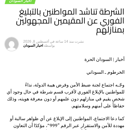
ممارسات هدفها تدميرهن.
اخبار السودان
الشرطة تناشد المواطنين بالتبليغ
وأوضح أن إهمال ملاك الشقق وإسناد إدارتها للسماسرة أدى
للوقوع في هذه المخالفات، مشيراً إلى أن التسجيل يضمن
الفوري عن المقيمين المجهولين
التعرف على هوية المستأجرين والتأكد من طبيعة نشاطهم.
بمنازلهم
وأضاف أن ظروف الحرب دفعت المواطنين إلى إيجار شققهم
السكنية وهو نشاط مشروع وذو فائدة أسهم في حل مشكلة
نشرت
منذ 14 ساعة
في
أغسطس 8, 2026
بواسطه
اخبار السودان
السكن، لكن يجب أن يتم وفقاً للضوابط حتى لا يتم استغلاله في
أنشطة مشبوهة مخالفة للقانون.
أخبار | السودان الحرة
من جانبه، أوضح رئيس غرفة المكاتب العقارية والشقق
الخرطوم ـ السوداني
المفروشة، خالد يس، أن الحملة مهمة وكشفت العديد من
المخالفات وهي مستمرة وشاملة لكل محليات الولاية.
وجّـه اجتماع لجنة ضبط الأمن وفرض هيبة الدولة، نداءً
ونصح يس، أصحاب المكاتب العقارية وملاك الشقق بالحرص
للمواطنين بالإبلاغ الفوري لأقرب قسم شرطة في حال وجود أي
على التنظيم والترخيص لتفادي الوقوع في المخالفات.
شخص يقيم في منازلهم دون علمهم أو دون معرفة هويته، وذلك
حفاظاً على أمنهم وسلامتهم.
كما دعا الاجتماع، المواطنين إلى الإبلاغ عن أي ظواهر سالبة أو
مهددة للأمن والاستقرار عبر الرقم “999”، مؤكدًا أن التعاون