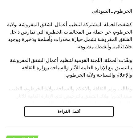
الفوري لهذا العدوان الذي يعرض السلم والأمن الدوليين للخطر
الخرطوم ـ السوداني
على نطاق عالمي).
وأوضح روبرت أنه لم يصدر عن الاتحاد الأوربي أي بيان حول زيارة
كشفت الحملة المشتركة لتنظيم أعمال الشقق المفروشة بولاية
مسؤولين سودانيين لروسيا في الأيام القليلة الماضية ، كما
الخرطوم، عن جملة من المخالفات الخطيرة التي تمارس داخل
ذكرت بعض وسائط التواصل الإجتماعي.
الشقق المفروشة تشمل حيازة مخدرات وأسلحة وذخيرة ووجود
خلايا نائمة وأنشطة مشبوهة.
ونفّذت الحملة، اللجنة القومية لتنظيم أعمال الشقق المفروشة
بالتنسيق مع الإدارة العامة للآثار والسياحة بوزارة الثقافة
هاشتاق ذات صله :
والإعلام والسياحة ولاية الخرطوم.
التالي
زيارة دقلو إلى روسيا كانت مقررة قبل اندلاع الأزمة
وطالب وزير الثقافة والإعلام والسياحة بولاية الخرطوم، الطيب
الأوكرانية – السودان الحرة
سعد الدين؛ ملاك الشقق بالترخيص لدى الإدارة العامة للآثار
والسياحة والتسجيل لدى غرفة المكاتب العقارية والشقق
لا تفوت
تم إجلاء ما بين (40 _ 50%) من السودانيين – السودان
المفروشة لتفادي الوقوع في المخالفات.
أكمل القراءة
الحرة
وناشد سعد الدين، أولياء أمور الطالبات وحتى الموظفات مراجعة
سكنهن في الشقق المفروشة كداخليات حتى لا يقعن ضحايا