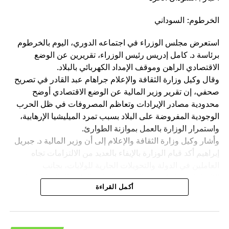
الخرطوم: السوداني
استعرض مجلس الوزراء في اجتماعه الدوري، اليوم بالخرطوم
برئاسة د. كامل إدريس رئيس الوزراء، تقريرين عن الوضع
الاقتصادي الراهن وموقف الإمداد الكهربائي بالبلاد.
وقال وكيل وزارة الثقافة والإعلام جراهام عبد القادر في تصريح
صحفي، إن تقرير وزير المالية عن الوضع الاقتصادي أوضح
محدودية مصادر الإيرادات وتعاظم المصروفات في ظل الحرب
الوجودية المفروضة على البلاد بسبب تمرد الميليشيا الإرهابية،
واستمرار الوزارة بالعمل بموازنة الطوارئ.
وأشار وكيل وزارة الثقافة والإعلام إلى أن وزير المالية د. جبريل
إبراهيم أكد قيام الوزارة بالإيفاء بالعديد من الالتزامات تجاه
العاملين في الدولة والتحويلات الجارية للولايات، بجانب
الالتزامات تجاه كل من الصحة والتعليم العام والعالي والحماية
أكمل القراءة
الاجتماعية للأسر الضعيفة والتأمين الصحي والعلاج المجاني
وغيرها من الالتزامات الأخرى.
وأكد تحقيق زيادة في الإيرادات جاءت عبر توسيع المظلة
الضريبية دون زيادة في فئة الضريبة والجمارك وعائدات الملكية