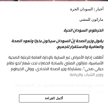
أخبار | السودان الحرة
ماراثون للمشي
الخرطوم: السودان الحرة
يقول وزير الصحة إنّ السودان سيكون بخيرًا وتعود الصحة
والعافية والاستقرار للجميع.
أطلقت إدارة الأمراض غير السارية بالإدارة العامة للرعاية الصحية
الأساسية، ماراثون المشي بالساحة الخضراء تحت شعار”نحو نظام
حياتي صحي”، بمشاركة وزير الصحة الاتحادي، ووالي الخرطوم
ووزير الشباب والرياضة.
وشدّد وزير الصحة، هيثم محمد إبراهيم، على أهمية رياضة
المشي والتي تسهم في الحياة المتوازنة والوقاية من أمراض
الضغط و السكري و الأوعية الدموية و غيرها، مشيرًا إلى أنّ
أكمل القراءة
الفعالية تؤكّد عودة الحياة إلى طبيعتها.