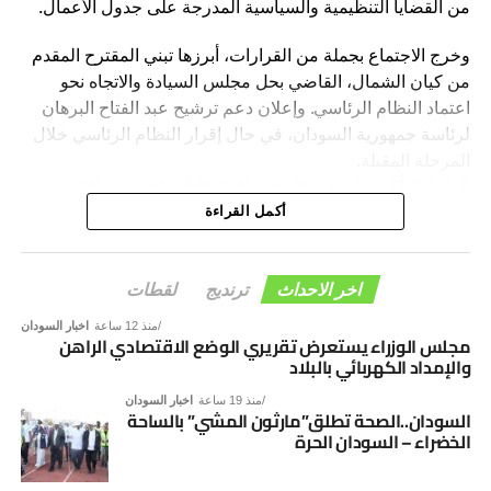
من القضايا التنظيمية والسياسية المدرجة على جدول الأعمال.
وخرج الاجتماع بجملة من القرارات، أبرزها تبني المقترح المقدم
من كيان الشمال، القاضي بحل مجلس السيادة والاتجاه نحو
اعتماد النظام الرئاسي. وإعلان دعم ترشيح عبد الفتاح البرهان
لرئاسة جمهورية السودان، في حال إقرار النظام الرئاسي خلال
المرحلة المقبلة.
كما تمّ التأكيد على عقد المؤتمر العام الثاني لتنسيقية القوى
الوطنية بمدينة الخرطوم خلال الفترة المقبلة.
أكمل القراءة
وأكد المجلس الرئاسي، أن هذه القرارات تأتي في إطار رؤية
التنسيقية الرامية إلى دعم الاستقرار السياسي، وترسيخ
اخر الاحداث
ترنديج
لقطات
مؤسسات الدولة، والإسهام في إنجاح مسار الحوار السوداني –
منذ 12 ساعة
اخبار السودان
السوداني، بما يفضي إلى توافق وطني شامل يؤسس لمرحلة
مجلس الوزراء يستعرض تقريري الوضع الاقتصادي الراهن
والإمداد الكهربائي بالبلاد
جديدة من الأمن والاستقرار والتنمية.
منذ 19 ساعة
اخبار السودان
السودان..الصحة تطلق”مارثون المشي” بالساحة
الخضراء – السودان الحرة