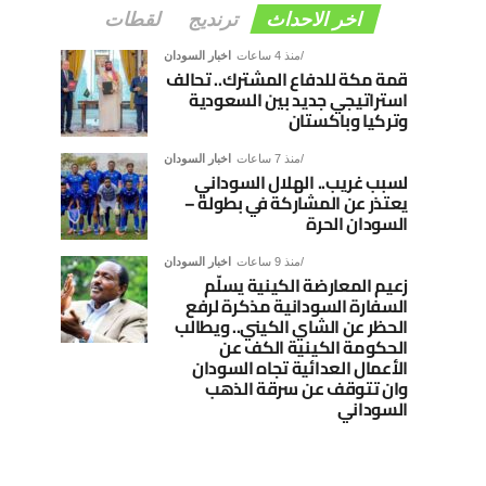
اخر الاحداث
ترنديج
لقطات
منذ 4 ساعات
اخبار السودان
قمة مكة للدفاع المشترك.. تحالف
استراتيجي جديد بين السعودية
وتركيا وباكستان
منذ 7 ساعات
اخبار السودان
لسبب غريب.. الهلال السوداني
يعتذر عن المشاركة في بطولة –
السودان الحرة
منذ 9 ساعات
اخبار السودان
زعيم المعارضة الكينية يسلّم
السفارة السودانية مذكرة لرفع
الحظر عن الشاي الكيني.. ويطالب
الحكومة الكينية الكف عن
الأعمال العدائية تجاه السودان
وان تتوقف عن سرقة الذهب
السوداني