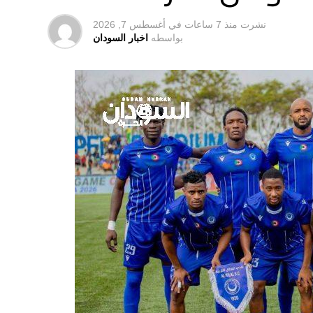
نشرت
منذ 7 ساعات
في
أغسطس 7, 2026
بواسطه
اخبار السودان