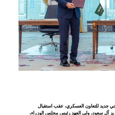
جي جديد للتعاون العسكري، عقب استقبال
يز آل سعود، ولي العهد رئيس مجلس الوزراء،