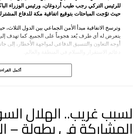
للرئيس التركي رجب طيب أردوغان، ورئيس الوزراء الب
حيث توّجت المباحثات بتوقيع اتفاقية مكة للدفاع المشترك
وترسخ الاتفاقية مبدأ الأمن الجماعي بين الدول الثلاث
يتعرض له أي طرف يُعد هجوماً على الجميع. كما تهدف إلى
أوجه التعاون والتنسيق الدفاعي لمواجهة الأخطار، إلى ج
دعائم الاستقرار والسلام في المنطقة والعالم.
أكمل القراءة
لسبب غريب.. الهلال السو
المشاركة في بطولة – ال