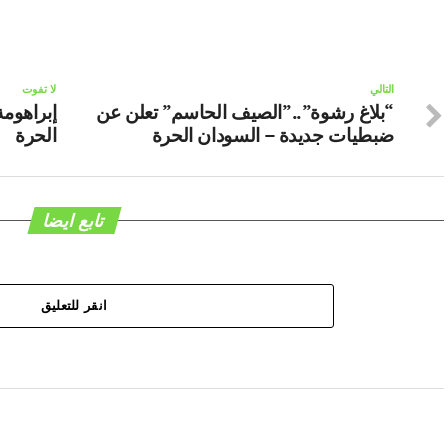
التالي
لا تفوت
“بلاغ رشوة”..”الصيف الحاسم” تعلن عن
إبراهوم
ضبطيات جديدة – السودان الحرة
الحرة
تابع ايضا
انقر للتعليق