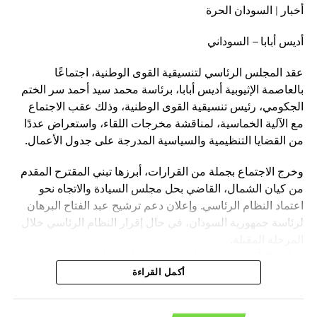
أخبار | السودان الحرة
أديس أبابا – السوداني
عقد المجلس الرئاسي لتنسيقية القوى الوطنية، اجتماعًا
بالعاصمة الإثيوبية أديس أبابا، برئاسة محمد سيد أحمد سر الختم
الجكومي، رئيس تنسيقية القوى الوطنية، وذلك عقب الاجتماع
مع الآلية الخماسية، لمناقشة مخرجات اللقاء، واستعراض عددًا
من القضايا التنظيمية والسياسية المدرجة على جدول الأعمال.
وخرج الاجتماع بجملة من القرارات، أبرزها تبني المقترح المقدم
من كيان الشمال، القاضي بحل مجلس السيادة والاتجاه نحو
اعتماد النظام الرئاسي. وإعلان دعم ترشيح عبد الفتاح البرهان
لرئاسة جمهورية السودان، في حال إقرار النظام الرئاسي خلال
المرحلة المقبلة.
كما تمّ التأكيد على عقد المؤتمر العام الثاني لتنسيقية القوى
الوطنية بمدينة الخرطوم خلال الفترة المقبلة.
أكمل القراءة
وأكد المجلس الرئاسي، أن هذه القرارات تأتي في إطار رؤية