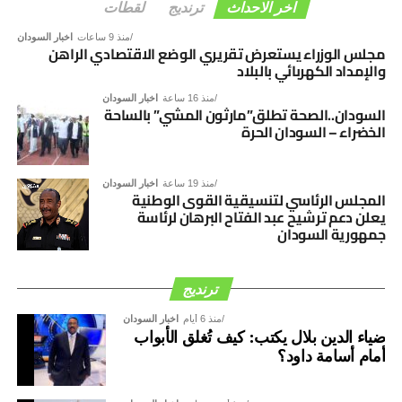
التنسيقية الرامية إلى دعم الاستقرار السياسي، وترسيخ
اخر الاحداث
ترنديج
لقطات
مؤسسات الدولة، والإسهام في إنجاح مسار الحوار السوداني –
منذ 9 ساعات
اخبار السودان
السوداني، بما يفضي إلى توافق وطني شامل يؤسس لمرحلة
مجلس الوزراء يستعرض تقريري الوضع الاقتصادي الراهن
والإمداد الكهربائي بالبلاد
جديدة من الأمن والاستقرار والتنمية.
منذ 16 ساعة
اخبار السودان
السودان..الصحة تطلق”مارثون المشي” بالساحة
الخضراء – السودان الحرة
منذ 19 ساعة
اخبار السودان
المجلس الرئاسي لتنسيقية القوى الوطنية
يعلن دعم ترشيح عبد الفتاح البرهان لرئاسة
جمهورية السودان
ترنديج
منذ 6 أيام
اخبار السودان
ضياء الدين بلال يكتب: كيف تُغلق الأبواب
أمام أسامة داود؟