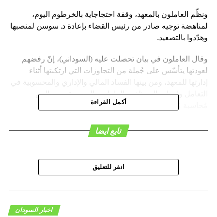
ونظّم العاملون بالمعهد، وقفة احتجاجاية بالخرطوم اليوم،
لمناهضة توجيه صادر من رئيس القضاء بإعادة د. سوسن لمنصبها
وهدّدوا بالتصعيد.
وقال العاملون في بيان تحصلت عليه (السوداني)، إنّ رفضهم
لعودتها يتأسّس على جُملة من التجاوزات التي ارتكبتها أثناء
إدارتها للمعهد، ومن بينها الفساد المالي والإداري والمحسوبية في
التعامل وإرهاب الموظفين العاملين بالمعهد عبر مجالس
أكمل القراءة
مُحاسبة مُتكرِّرة وتهديد بالفصل.
وَأَكّدَ البيان تضامُن العاملين مع مُكتسبات ثورة ديسمبر.
تابع ايضا
انقر للتعليق
هاشتاق ذات صله :
اخبار السودان
التالي