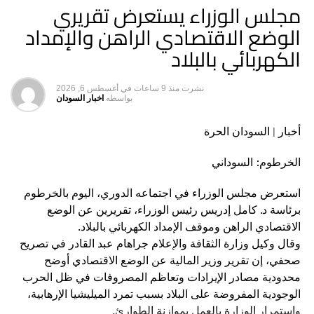
مجلس الوزراء يستعرض تقريري
إطلاق نار وانفجارات تهزّ الصومال – السودان الحرة
الوضع الاقتصادي الراهن والإمداد
لا تفوت
بمبلغ (115) مليار جنيه مجلس أمناء الزكاة يجيز موازنة
الكهربائي بالبلاد
2022
نشرت
منذ 9 ساعات
في
أغسطس 6, 2026
بواسطه
اخبار السودان
أخبار | السودان الحرة
الخرطوم: السوداني
استعرض مجلس الوزراء في اجتماعه الدوري، اليوم بالخرطوم
برئاسة د. كامل إدريس رئيس الوزراء، تقريرين عن الوضع
الاقتصادي الراهن وموقف الإمداد الكهربائي بالبلاد.
وقال وكيل وزارة الثقافة والإعلام جراهام عبد القادر في تصريح
صحفي، إن تقرير وزير المالية عن الوضع الاقتصادي أوضح
محدودية مصادر الإيرادات وتعاظم المصروفات في ظل الحرب
الوجودية المفروضة على البلاد بسبب تمرد الميليشيا الإرهابية،
واستمرار الوزارة بالعمل بموازنة الطوارئ.