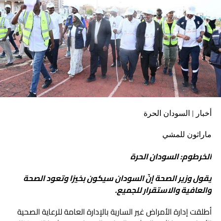
المعتصم إبراهيم، وقف من خلاله على المعالجات لتغطية القطاع
السكني والمرافق الحيوية والخدمية والاستراتيجية بالإمداد
الكهربائي، كما اطمأن على الجهود الجارية لإصلاح العطل في سد
مروي، خاصةً وأنّ الاسبيرات الخاصة بتصليح هذه الأعطال قد
وصلت إلى البلاد وكل الفرق الفنية جاهزة لتقديم الخدمة
المطلوبة.
أخبار | السودان الحرة
ماراثون للمشي
الخرطوم: السودان الحرة
يقول وزير الصحة إنّ السودان سيكون بخيرًا وتعود الصحة
والعافية والاستقرار للجميع.
أطلقت إدارة الأمراض غير السارية بالإدارة العامة للرعاية الصحية