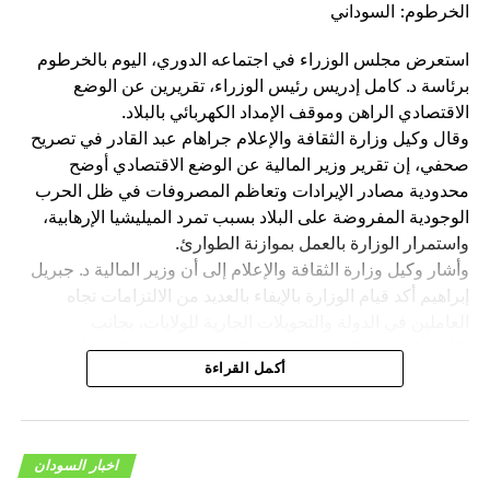
الخرطوم: السوداني
استعرض مجلس الوزراء في اجتماعه الدوري، اليوم بالخرطوم
برئاسة د. كامل إدريس رئيس الوزراء، تقريرين عن الوضع
الاقتصادي الراهن وموقف الإمداد الكهربائي بالبلاد.
وقال وكيل وزارة الثقافة والإعلام جراهام عبد القادر في تصريح
صحفي، إن تقرير وزير المالية عن الوضع الاقتصادي أوضح
محدودية مصادر الإيرادات وتعاظم المصروفات في ظل الحرب
الوجودية المفروضة على البلاد بسبب تمرد الميليشيا الإرهابية،
واستمرار الوزارة بالعمل بموازنة الطوارئ.
وأشار وكيل وزارة الثقافة والإعلام إلى أن وزير المالية د. جبريل
إبراهيم أكد قيام الوزارة بالإيفاء بالعديد من الالتزامات تجاه
العاملين في الدولة والتحويلات الجارية للولايات، بجانب
الالتزامات تجاه كل من الصحة والتعليم العام والعالي والحماية
أكمل القراءة
الاجتماعية للأسر الضعيفة والتأمين الصحي والعلاج المجاني
وغيرها من الالتزامات الأخرى.
وأكد تحقيق زيادة في الإيرادات جاءت عبر توسيع المظلة
الضريبية دون زيادة في فئة الضريبة والجمارك وعائدات الملكية
اخبار السودان
وغيرها، مشيرًا لاستمرار التعافي في معدل نمو الناتج المحلي