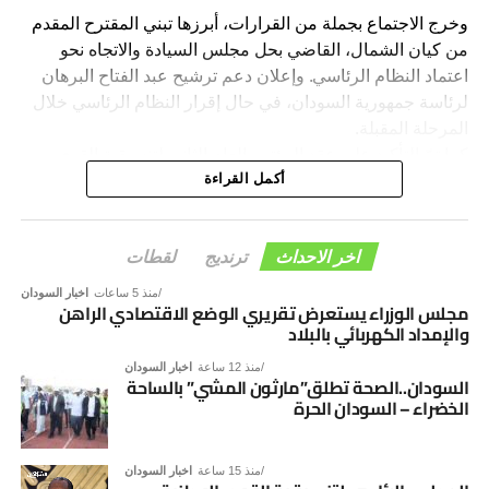
وخرج الاجتماع بجملة من القرارات، أبرزها تبني المقترح المقدم
من كيان الشمال، القاضي بحل مجلس السيادة والاتجاه نحو
اعتماد النظام الرئاسي. وإعلان دعم ترشيح عبد الفتاح البرهان
لرئاسة جمهورية السودان، في حال إقرار النظام الرئاسي خلال
المرحلة المقبلة.
كما تمّ التأكيد على عقد المؤتمر العام الثاني لتنسيقية القوى
الوطنية بمدينة الخرطوم خلال الفترة المقبلة.
أكمل القراءة
وأكد المجلس الرئاسي، أن هذه القرارات تأتي في إطار رؤية
التنسيقية الرامية إلى دعم الاستقرار السياسي، وترسيخ
اخر الاحداث
ترنديج
لقطات
مؤسسات الدولة، والإسهام في إنجاح مسار الحوار السوداني –
منذ 5 ساعات
اخبار السودان
السوداني، بما يفضي إلى توافق وطني شامل يؤسس لمرحلة
مجلس الوزراء يستعرض تقريري الوضع الاقتصادي الراهن
والإمداد الكهربائي بالبلاد
جديدة من الأمن والاستقرار والتنمية.
منذ 12 ساعة
اخبار السودان
السودان..الصحة تطلق”مارثون المشي” بالساحة
الخضراء – السودان الحرة
منذ 15 ساعة
اخبار السودان