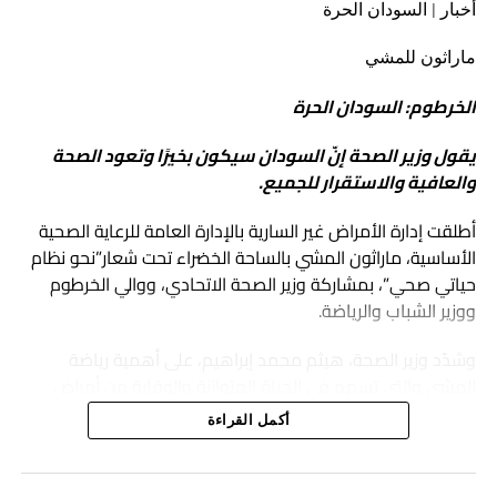
أخبار | السودان الحرة
ماراثون للمشي
الخرطوم: السودان الحرة
يقول وزير الصحة إنّ السودان سيكون بخيرًا وتعود الصحة
والعافية والاستقرار للجميع.
أطلقت إدارة الأمراض غير السارية بالإدارة العامة للرعاية الصحية
الأساسية، ماراثون المشي بالساحة الخضراء تحت شعار”نحو نظام
حياتي صحي”، بمشاركة وزير الصحة الاتحادي، ووالي الخرطوم
ووزير الشباب والرياضة.
وشدّد وزير الصحة، هيثم محمد إبراهيم، على أهمية رياضة
المشي والتي تسهم في الحياة المتوازنة والوقاية من أمراض
الضغط و السكري و الأوعية الدموية و غيرها، مشيرًا إلى أنّ
أكمل القراءة
الفعالية تؤكّد عودة الحياة إلى طبيعتها.
وأضاف” هذه رسالة أننا بخير والخرطوم بخير على الرغم من