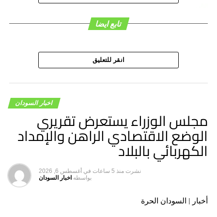
التالي
جهاز المخابرات: إعادة الصلاحيات للتصدي لكافة المهددات
تابع ايضا
لآمن البلاد
لا تفوت
تصريح حزب الأمة السوداني.. بعد لقاء البرهان
انقر للتعليق
اخبار السودان
مجلس الوزراء يستعرض تقريري
الوضع الاقتصادي الراهن والإمداد
الكهربائي بالبلاد
نشرت
منذ 5 ساعات
في
أغسطس 6, 2026
بواسطه
اخبار السودان
أخبار | السودان الحرة