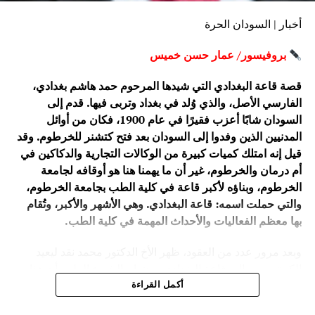
أخبار | السودان الحرة
بروفيسور/ عمار حسن خميس
قصة قاعة البغدادي التي شيدها المرحوم حمد هاشم بغدادي،
الفارسي الأصل، والذي وُلد في بغداد وتربى فيها. قدم إلى
السودان شابًا أعزب فقيرًا في عام 1900، فكان من أوائل
المدنيين الذين وفدوا إلى السودان بعد فتح كتشنر للخرطوم. وقد
قيل إنه امتلك كميات كبيرة من الوكالات التجارية والدكاكين في
أم درمان والخرطوم، غير أن ما يهمنا هنا هو أوقافه لجامعة
الخرطوم، وبناؤه لأكبر قاعة في كلية الطب بجامعة الخرطوم،
والتي حملت اسمه: قاعة البغدادي. وهي الأشهر والأكبر، وتُقام
بها معظم الفعاليات والأحداث المهمة في كلية الطب.
وبعد مرور عدد من العقود، ظهر الأخ الدكتور محمد نقد ليعيد
الكرة، ويعيد إلى قاعة البغدادي بهجتها. والشيء الملهم أن هذا
الطيب الحاذق هو استشاري جراحة الأوعية الدموية. فقد حفظت
أكمل القراءة
ذاكرته قصة صنع أحد أفراد الشرطة موقفًا إنسانيًا مع والده،