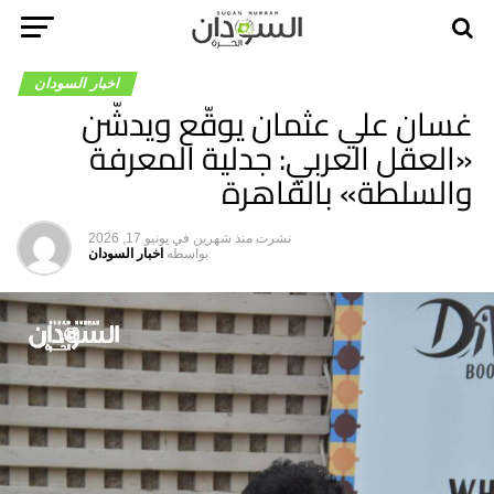
اخبار السودان
غسان علي عثمان يوقّع ويدشّن
«العقل العربي: جدلية المعرفة
والسلطة» بالقاهرة
نشرت
منذ شهرين
في
يونيو 17, 2026
بواسطه
اخبار السودان