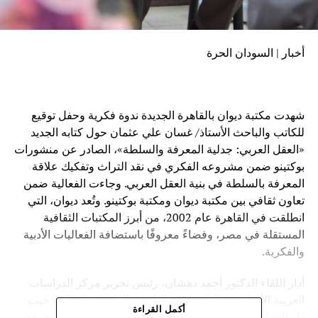
أخبار | السودان الحرة
شهدت مكتبة ديوان بالقاهرة الجديدة ندوة فكرية وحفل توقيع
للكاتب والباحث الأستاذ/ غسان علي عثمان حول كتابه الجديد
«العقل العربي: جدلية المعرفة والسلطة»، الصادر عن منشورات
بوكتينو ضمن مشروعه الفكري في نقد التراث وتفكيك علاقة
المعرفة بالسلطة في بنية العقل العربي. وجاءت الفعالية ضمن
تعاون ثقافي بين مكتبة ديوان ومكتبة بوكتينو. وتُعد ديوان، التي
انطلقت في القاهرة عام 2002، من أبرز المكتبات الثقافية
المستقلة في مصر، وفضاءً معروفًا باستضافة الفعاليات الأدبية
والفكرية.
أدار اللقاء الدكتور أحمد دهشان، رئيس تحرير مركز الدراسات
العربية الأوراسية والباحث في التاريخ والعلاقات الدولية، حيث
أكمل القراءة
دار الحوار حول أسئلة العقل العربي وعلاقته بالتراث والمعرفة