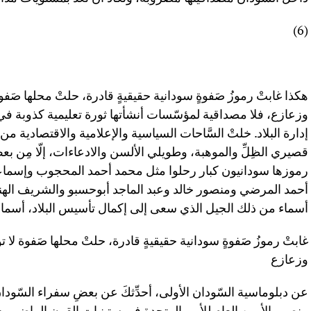
(6)
هكذا غابتْ رموزُ صَفوةٍ سودانية حقيقيةٍ قادرة، حلتْ محلها صَفوة
وزعازع، فلا مصداقية لمؤسّسات أنشأتها ثورة تعليمية كذوبة في
إدارة البلاد. خلتْ السَّاحات السياسية والإعلامية والاقتصادية من 
قصيري الظِلِّ والموهبة، وطويلي الألسن والادعاءات، إلّا مِن بع
رموزها سودانيون كبار رحلوا مثل محمد أحمد المحجوب وإسماع
أحمد المرضي ومنصور خالد وعبد الماجد أبوحسبو والشريف الهند
أسماء من ذلك الجيل الذي سعى إلى إكمال تأسيس البلاد، أسماءٌ ل
غابتْ رموزُ صَفوةٍ سودانية حقيقيةٍ قادرة، حلتْ محلها صَفوة لا ت
وزعازع
عن دبلوماسية السّودان الأولى، أحدِّثكَ عن بعضِ سفراء السّودان
منصب الأمين العام للأمم المتحدة في ستينيات القرن الماضي ب