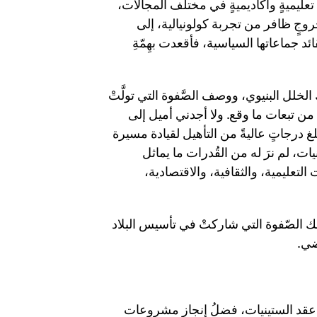
عليميةٍ وأكاديميةٍ في مختلف المجالات،
 خروجٍ ظافر من تجربة كولونيالية، إلى
د جماعاتها السياسية، فأقعدت بهِمّةِ
خلل البنيوي، ووصف الصَّفوة التي تولَّتْ
 من تبعات ما وقع. ولا أجدني أميل إلى
درجاتٍ عاليةً من التأهيل لقيادة مسيرة
ينيات، لم نرَ له من القُدرات ما يماثل
تعليمية، والثقافية، والاقتصادية،
تلك الصّفوة التي شاركتْ في تأسيس البلاد
ضي.
 عقد الستينيات، فضلُ إنجاز مشروعات