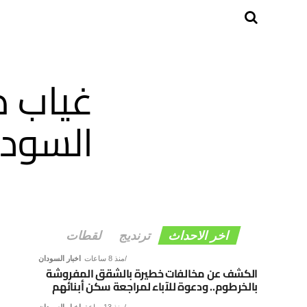
غياب ص
السودا
اخر الاحداث
ترنديج
لقطات
منذ 8 ساعات
اخبار السودان
الكشف عن مخالفات خطيرة بالشقق المفروشة
بالخرطوم.. ودعوة للآباء لمراجعة سكن أبنائهم