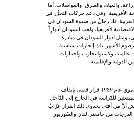
ِّراعة، والمياه، والطرق، والمواصلات. أما
ة الأفريقية، وفي دعم حركات التحرُّر في
 العربية. قاد رجالٌ من صفوة السودان في
اقتصادية لأفريقيا، ولعب السودان أدوارٍاً
لي، ومثل أدوار السودان في مبادرة
لخرطوم الأشهر. تلك إنجازات سياسية
 عالمية، وكسبوا تجارب واختبارات
ن الدولية والإقليمية.
وللمقارنة، كان لافتاً أن يكون من أوّل قرارات حكم الإنقاذ الإسلاموي عام 1989 قرار قضى بإيقاف
المبتعثين للدّراسة في الخارج إلى الدّاخل
ش أنَّ من أفتى بجدوى ذلك القرار عرَّابُ
لى الدرجات من جامعتي لندن والسّوربون