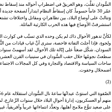
عمّر 30 عاماً حسوماً. كان إسقاطُ النظام ابتداراً لصفحة جديدة 
وَتتالتْ على أوضاع البلاد، بين تظاهراتٍ ومقاتل واختلافات تشتع
استشرفتْ الأوضاع فيها هذه الحرب الكارثية الماثلة.
لكأنَّ تدهور الأحوال ذاك لم يكن وحده الذي تسبَّب في كوارث السّ
ولجوءٍ، فإذا أجلتَ التفاتة فاحصة، سترى أنَّ غياب قيادات من ا
السودان، شكّل ضغثاً على إبّالة تلك الأحوال. لقد أسهمتْ سنوات ال
سطعتْ نجومُها خلال حقب السُّودان في ستينيات القرن العشرين و
ساحات السياسة والاقتصاد والتجارة وفي كل المجالات الاجتماعية و
اضمحلال وخفوت.
(2)
منهم أو العسكريون، إدارةَ أحوالِ البلاد خلال سنوات الزّعازع، لم
على صعيد تنوُّع ملامح أهليها، وتعدُّد انتماءاتها عربياً وأفريقياً، غ