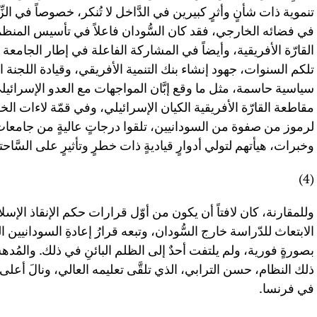
تنموية ذات شأنٍ وأثرٍ كبيرين في الدَّاخل لا تُنكر، خصوصاً في الز
في فضائه الخارجي، فقد كان السُّودان فاعلاً في تأسيس المنظم
القارّة الأفريقية، وأيضاً في المشاركة الفاعلة في إطار الجامعة
تلكم السنوات، جهود إنشاء بنك التنمية الأفريقي، وقيادة اللجنة ال
سياسية حاسمة، مثل ما وقع إبَّان المواجهات مع العدو الإسرائي
مقاطعة القارّة الأفريقية الكيان الإسرائيلي، وفي قمّة لاءات ا
لرموز من صفوة من السودانيين، تلقوا درجاتٍ عاليةٍ من جامعات
وخبرات، هيأتهم لتولي أدوارٍ قياديةٍ ذات خطرٍ وتأثيرٍ على السَّاحتي
(4)
الابتعاث للدّراسة خارج السُّودان، وتبعه قرارُ إعادةِ السودانيين 
بصورةٍ فورية، ولم يلتفت أحدٌ إلى الظلم البائنِ في ذلك. والمُده
ذلك النظام، حسن الترابي، الذي تلقَّى تعليمه العالي، ونالَ أع
في فرنسا.