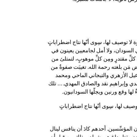
 لا توصيف لها، سِوى أنّها نتاج اضطراباتٍ
 السودان، ولا أمل لجامعيين يعينون في
كلِّ مقتدرٍ ومِن كلِّ موهوبٍ، لتمتلئ من
ض مَن بلغته رحمة الله. تغيبَت صفوةٌ من
يل الأزهري والتيجاني الماحي ومحمد
ي وإبراهيم نقد والصادق المهدي. … تلك
ها وقع ورنين ويجلّها السودانيون.
وصيف لها، سِوى أنّها نتاج اضطراباتٍ
 المؤسِّسين. أحدهم كادَ أن ينافس لينال
عد مقتل داغ همرشولد، وذلك من قبل أن