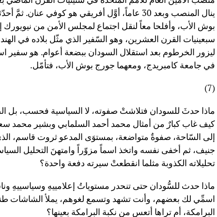
ينال المنصب وبعد 30 عاماً، أوَّل أفريقي هو كوفي عنان
بوش الأب، وأفلحا معاً لنقل اجتماع لمجلس الأمن من نيويورك إلى
سبعينيات القرن العشرين، وهو السّفير الذي مثّل بلاده في الهند 
ليزور الخرطوم بعد استقلال السودان ببضعة أعوام. هو سفير اسمه 
في جامعة كامبريدج، ومعهما جورج بوش الأب، فتأمّل.
(7)
ماذا حدثَ للسودان فتلاشتْ صفوته، لا السياسية فحسب، بل الص
كيف غاب كبارٌ من أمثال محمد أحمد السلمابي وبشير محمد سعي
إلى السّاحة، صفوةٌ متواضعة، بمستوَى المدعو ثروت قاسم، الذي 
جنيف، ثم أخفى نفسه واتخذ اسماً مزوّراً وامتهنَ التحليل السيا
تحليلاته الكذوبة مثلما انقطعتْ سيرته دفعة واحدة؟
ماذا حدث للسُّودان حتى تنحدر مستوياتُ إعلامييهِ وسياسييهِ وناش
اسمِّي لك بعضهم، وأنت تشهد وتسمع لغوهم، يملأ الشاشات طنيناً
البرامكة، أم تراها أتعس من نكبة البرامكة بعينها؟