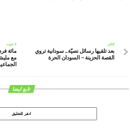
التالي
لا تفوت
بعد تلقيها رسائل نصيّة.. سودانية تروي
مائة فرد
القصة الحزينة – السودان الحرة
مع مليشي
الجماعية
تابع ايضا
انقر للتعليق