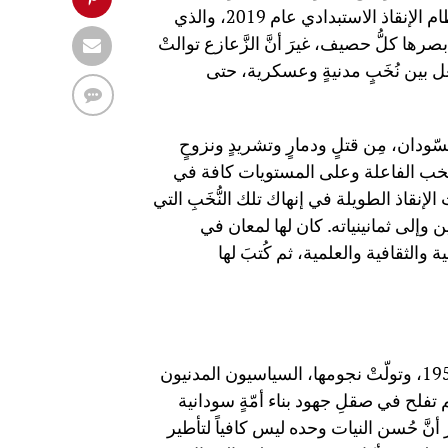
السُّودان تقلَّبَ، وهو الغريقُ في اضطرابِ أحواله منذ إسقاط نظام الإنقاذ الاستبدادي عام 2019، والذي
أبصرها كلُّ حصيف، غيرَ أنَّ الزَّعازع توالتْ
ل بين نُخَبٍ مدنيةٍ وعسكرية، حتى
ودان، مِن قتلٍ ودمارٍ وتشريدٍ ونزوحٍ
لنُّخب الفاعلة وعلى المستويات كافة في
إنقاذ الطويلة في إنهاك تلك النُّخَبِ التي
إلى ثمانينياته. كان لها لمعان في
الثقافية والعلمية، ثم كُتبَ لها
الصّفوة التي استوَتْ عيدانُها ساعةَ نال السُّودان استقلاله عام 1956، وتولّتْ نجومها، السياسيون المدنيون
 تفلح في صقلِ جهود بناء أمّةٍ سودانية
ير أنَّ حُسن النيات وحده ليس كافياً لتأطير