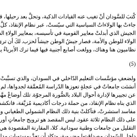
كُتبَ للسَّودان أنْ تغيب عنه القيادات الذكية، وتحلَّ بعد رحيلها
جاءتْ بها الولاءاتُ السياسية التي سيّستْ، عبر نظام الإنقاذ، كل
الجيش الذي أبدلتْ معايير القومية في تأسيسه، بمعايير الولاء
الولاء للوطن والأمة، فصار جيشُ الوطن جيشاً لحزب. لكَ أن ترى 
نظاميون هنا وهناك، وولغت أصابع أجنبية فيها فيما ترك الأبرياءُ ي
(5)
ولضعفِ مؤسَّسات التعليم الدّاخلي في السودان، والذي تسبَّبتْ 
أنشئت جامعاتٌ في عجلةٍ تعوزها الدّراسة المُعمَّقة لجدواها، لم 
عن تجييرها لإدارة أحوال البلاد بالصُّورة المرجوّة. تلك أوضاعٌ مهّ
الذي بناه نظام الإنقاذ، من حملة درجات أكاديمية مُزيَّفة، فانكشفت
مفاسد استشرتْ، فتآكلتْ بنية ذلك النظام الشمولي الطغياني وانه
على ذلك النظام ثلاثة عقود. ليس المقصد هو ترويج جامعاتٍ أوروبي
التقليل من جامعات وطنية سودانية. كلا، المقارنة المقصودة ه
داخل السّودان مصداقيتها مضروبة، وتكاد أن تعدَّ بمستويات مدا