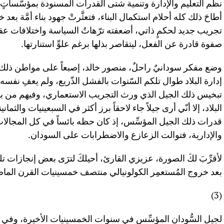
نظم التعليم والإدارة وتنمية شتى القدرات المسنودة بمؤسّساتٍ ت
أطاحَ ذلك كله أحلام استكمال البناء، فتعثَّرتْ جهود بناء أمَّة بعد
تجريب جديد لحكمٍ ذاتي، أضعفته ترّهاتُ السياسة واختلافات عقائ
صفوة قادرة عن الفعل، ليتقاصر بذلها برغم علوِّ استنارتها.
وضع مفكر سودانيٌ راحلٌ، منصور خالد، إصبعاً على مواطن ذلك ال
إدارة البلاد طوال تلكم السّنوات بالفشل الذّريع، ولم يعفِ نفسه
تبخيس ذلك الجيل الذي ورث التجريب الاستعماري، وفيهم من بلغ 
البلاد، إلا أنّي أرى جيلاً جاء لاحقاً برز أكثر في السبعينيات والثمان
قدرات ذلك الجيل المؤسِّس، إذ كان حظه بائساً في كل المجالات ال
والإدارية، فتوالت الزعازع والاضطرابات على السودان.
لأقرِّبَ لكَ الصورة، عزيزي القارئ، أحيلكَ لترَى بعض إنجازات 
بعد خروج المُستعمِر الكولونيالي منتصف خمسينيات القرن الما
(3)
لجيلِ السُّودان المؤسِّس في سنوات الخمسينيات الأخيرة، وفي