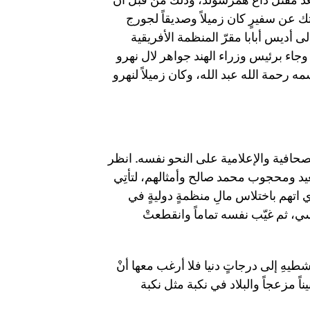
. ثمَّ أحدّثك عن سفيرٍ كان زميلاً وصديقاً لجورج
 أديس أبابا مقرّ المنظمة الأفريقية
وجاء برئيس وزراء الهند جواهر لال نهرو
رحمة الله عبد الله، وكان زميلاً لنهرو
حافية والإعلامية على النحو نفسه. انظر
د ومحجوب محمد صالح وأمثالهم، لتأتِي
اتهم باختلاس مالِ منظمةٍ دوليةٍ في
سي، ثم غيّب نفسه تماماً وانقطعتْ
طيهِ إلى درجاتٍ دنيا فلا أرغب معها أنْ
 مزعجاً والبلاد في نكبة مثل نكبة