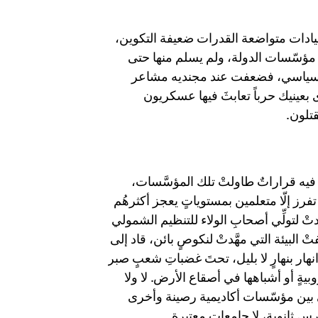
، قيادات متواضعة القدرات ضعيفة التكوين،
َّ مؤسّسات الدولة، ولم يسلم منها حتى
ِ السياسي، فضعفت عند مجنديه مشاعر
بعينيك حرباً تعابثَ فيها عسكريون
قتلون.
فيه قراراتٌ طاولتْ تلك المؤسَّسات،
تفرز إلّا متعلمين بمستوياتٍ يعجز أكثرهُم
َدتْ لتولِّي أصحابِ الولاء للتنظيم الشمولي
ْ البيئة التي مهَّدتْ لنكوصٍ بائن، قاد إلى
ار بنهارٍ لا بليل، تحتَ غضباتِ شعبٍ صبر
ةٍ أو أشباهها في أصقاع الأرض. لا ولا
ي بين مؤسّسات أكاديمية رصينة وأخرى
رس ثانوية، لا جامعات معتبرة.