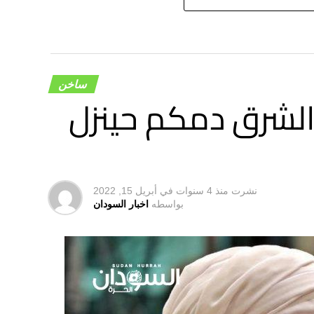
ساخن
 الشرق دمكم حينزل
نشرت
منذ 4 سنوات
في
أبريل 15, 2022
بواسطه
اخبار السودان