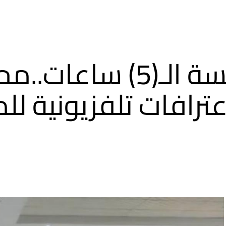
في جلسة الـ(5) سا
عترافات تلفزيونية لل