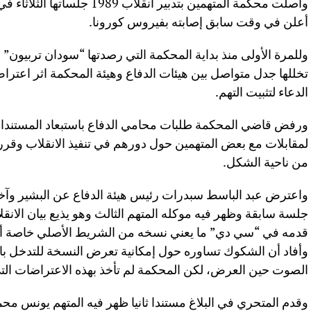
واصلت محكمة المتهمين بتدبير انقل
أعلن في وقت سابق إصابته بفيروس كورونا.
وللمرة الأولى منذ بداية المحكمة التي رصدتها “سودان تربيون
تخللها جدل متواصل بين هيئات الدفاع وهيئة المحكمة اثر اعتر
الدعاء لتثبيت التهم.
ورفض قاضي المحكمة طلبات محامي الدفاع باستبعاد المستندا
لمقابلات مع بعض المتهمين حول دورهم في تنفيذ الانقلاب وقرر ال
من ناحية الشكل.
واعترض عبد الباسط سبدرات رئيس هيئة الدفاع عن البشير وآخر
قدمه في “سي دي” ما يعني نسخه من الشريط الأصلي خاصة أن 
وأفاد أن الشكوك تساوره حول إمكانية تعرض النسخة للتدخل ب
الصوت حين العرض، لكن المحكمة لم تأخذ بهذه الاعتراضات الت
وقدم المتحري في البلاغ مستندا ثانيا ظهر فيه المتهم يونس محمود