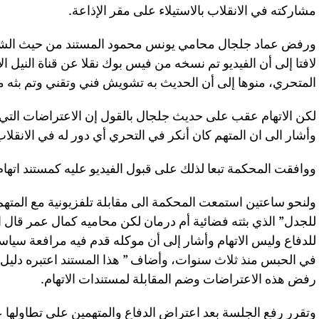
مشاركته في الانقلاب بالاستيلاء على مقر الإذاعة.
ورفض عماد جلجال محامي يونس محمود المستند من حيث الشكل
لافتا إلى أن الفيديو تم نسخه من فيس بوك نقلا عن قناة النيل ا
المتحري، منوها إلى أن الحديث به تشويش فني وتقني وتم بثه مب
لكن الاتهام عقب على حديث جلجال بالقول إن الاعتراضات التي أث
وأشار الى ان المتهم كان أنكر في التحري أي دور له في الانقلاب
ووافقت المحكمة تبعا لذلك على قبول الفيديو عليه كمستند اتهام
ولنحو ساعتين استمعت المحكمة الى مقابلة تلفزيونية مع المته
للجدل” الذي بثته فضائية أم درمان لكن محاميه كمال عمر قال 
للدفاع وليس الاتهام وأشار إلى أن موكله قدم فيه مرافعة سياسية
في الحبس منذ ثلاث سنوات، وأضاف ” هذا المستند اعتبره دليل
رفض هذه الاعتراضات وضم المقابلة لمستندات الاتهام.
وتقرر رفع الجلسة بعد اعتراض الدفاع والمتهمين على تطاولها 