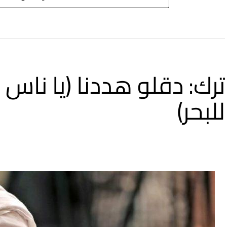
ترك: دقلو هددنا (يا ناس
للبحر)