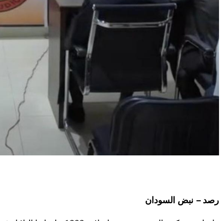
رصد – نبض السودان