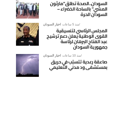
السودان..الصحة تطلق”مارثون
المشي” بالساحة الخضراء –
السودان الحرة
منذ 5 ساعات
اخبار السودان
المجلس الرئاسي لتنسيقية
القوى الوطنية يعلن دعم ترشيح
عبد الفتاح البرهان لرئاسة
جمهورية السودان
منذ 10 ساعات
اخبار السودان
صاعقة رعدية تتسبّب في حريق
بمستشفى ود مدني التعليمي