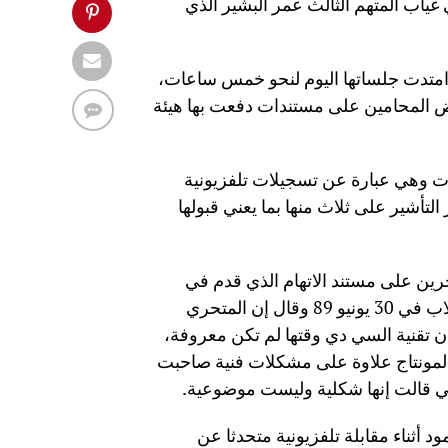
اب 1989 جلساتها الثلاثاء في غياب المتهم الثالث عمر البشير الذي
” امتدت جلساتها اليوم لنحو خمس ساعات،
اض المحامين على مستندات دفعت بها هيئة
ت وهي عبارة عن تسجيلات تلفزيونية
تأشير على ثلاث منها بما يعني قبولها
ين على مستند الاتهام الذي قدم في
جلسة سابقة وظهر فيه موكله المتهم الثالث وهو يذيع بيان الانقلاب في 30 يونيو 89 وقال إن المتحري
تقنية السي دي وقتها لم تكن معروفة،
المونتاج علاوة على مشكلات فنية صاحبت
ي قالت إنها شكلية وليست موضوعية.
 أثناء مقابلة تلفزيونية متحدثا عن