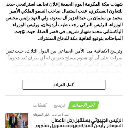
شهدت مكة المكرمة اليوم الجمعة إعلان تحالف استراتيجي جديد
للتعاون العسكري، عقب استقبال صاحب السمو الملكي الأمير
محمد بن سلمان بن عبدالعزيز آل سعود، ولي العهد رئيس مجلس
الوزراء، للرئيس التركي رجب طيب أردوغان، ورئيس الوزراء
الباكستاني محمد شهباز شريف في قصر الصفا، حيث توّجت
المباحثات بتوقيع اتفاقية مكة للدفاع المشترك.
وترسخ الاتفاقية مبدأ الأمن الجماعي بين الدول الثلاث، حيث تنص
صراحة على أن أي هجوم مسلح يتعرض له أي طرف يُعد هجوماً
على الجميع. كما تهدف إلى تعزيز القدرات الردعية عبر تطوير
مختلف أوجه التعاون والتنسيق الدفاعي لمواجهة الأخطار، إلى
جانب حماية الأمن القومي المشترك وترسيخ دعائم الاستقرار
والسلام في المنطقة والعالم.
أكمل القراءة
اخر الاحداث
ترنديج
لقطات
منذ 3 ساعات
اخبار السودان
الرئيس الجيبوتي يستقبل رجل الأعمال
السوداني أيمن المبارك ويوجه بتسهيل مشروع