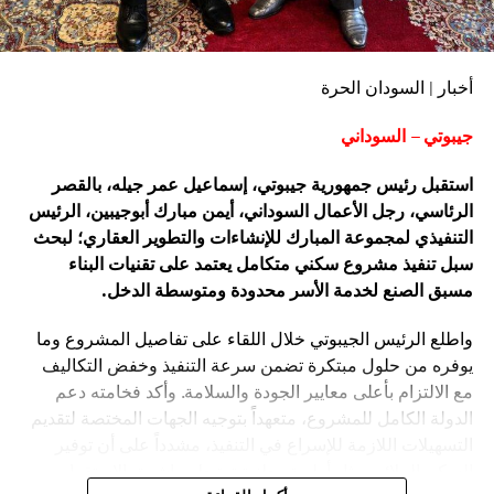
أخبار | السودان الحرة
جيبوتي – السوداني
استقبل رئيس جمهورية جيبوتي، إسماعيل عمر جيله، بالقصر
الرئاسي، رجل الأعمال السوداني، أيمن مبارك أبوجيبين، الرئيس
التنفيذي لمجموعة المبارك للإنشاءات والتطوير العقاري؛ لبحث
سبل تنفيذ مشروع سكني متكامل يعتمد على تقنيات البناء
مسبق الصنع لخدمة الأسر محدودة ومتوسطة الدخل.
واطلع الرئيس الجيبوتي خلال اللقاء على تفاصيل المشروع وما
يوفره من حلول مبتكرة تضمن سرعة التنفيذ وخفض التكاليف
مع الالتزام بأعلى معايير الجودة والسلامة. وأكد فخامته دعم
الدولة الكامل للمشروع، متعهداً بتوجيه الجهات المختصة لتقديم
التسهيلات اللازمة للإسراع في التنفيذ، مشدداً على أن توفير
السكن الملائم يمثل أولوية وطنية ترتبط مباشرة بالاستقرار