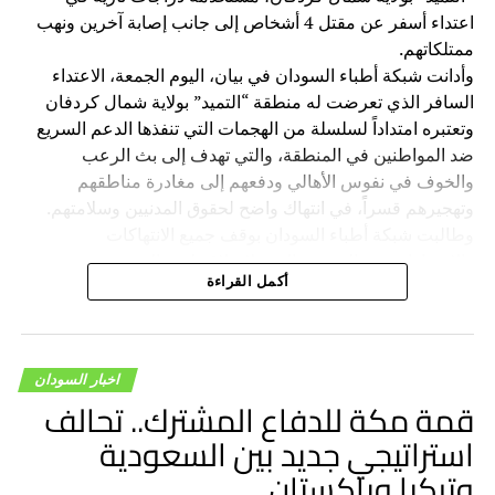
اعتداء أسفر عن مقتل 4 أشخاص إلى جانب إصابة آخرين ونهب
ممتلكاتهم.
وأدانت شبكة أطباء السودان في بيان، اليوم الجمعة، الاعتداء
السافر الذي تعرضت له منطقة “التميد” بولاية شمال كردفان
وتعتبره امتداداً لسلسلة من الهجمات التي تنفذها الدعم السريع
ضد المواطنين في المنطقة، والتي تهدف إلى بث الرعب
والخوف في نفوس الأهالي ودفعهم إلى مغادرة مناطقهم
وتهجيرهم قسراً، في انتهاك واضح لحقوق المدنيين وسلامتهم.
وطالبت شبكة أطباء السودان بوقف جميع الانتهاكات
والاعتداءات ضد المدنيين الذين لا علاقة لهم بالحرب، وتجنيب
أكمل القراءة
السكان المدنيين ويلات الصراع، ودعت المجتمع الدولي والجهات
الإقليمية إلى ممارسة أقصى الضغوط على قيادة الدعم السريع
لوقف هذه الانتهاكات وتحميلها المسؤولية الكاملة عن الانتهاكات
والجرائم المرتكبة بواسطة قواتها بحق المدنيين.
اخبار السودان
قمة مكة للدفاع المشترك.. تحالف
استراتيجي جديد بين السعودية
وتركيا وباكستان