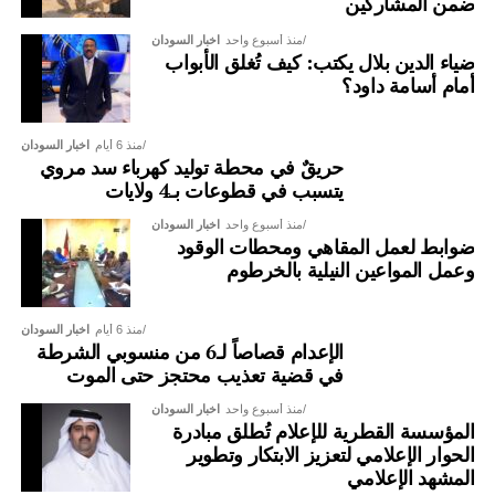
ضمن المشاركين
منذ أسبوع واحد
اخبار السودان
ضياء الدين بلال يكتب: كيف تُغلق الأبواب
أمام أسامة داود؟
منذ 6 أيام
اخبار السودان
حريقٌ في محطة توليد كهرباء سد مروي
يتسبب في قطوعات بـ4 ولايات
منذ أسبوع واحد
اخبار السودان
ضوابط لعمل المقاهي ومحطات الوقود
وعمل المواعين النيلية بالخرطوم
منذ 6 أيام
اخبار السودان
الإعدام قصاصاً لـ6 من منسوبي الشرطة
في قضية تعذيب محتجز حتى الموت
منذ أسبوع واحد
اخبار السودان
المؤسسة القطرية للإعلام تُطلق مبادرة
الحوار الإعلامي لتعزيز الابتكار وتطوير
المشهد الإعلامي