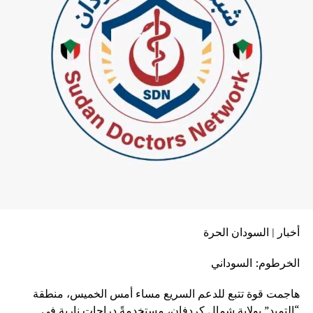
أخبار | السودان الحرة
الخرطوم: السوداني
هاجمت قوة تتبع للدعم السريع مساء أمس الخميس، منطقة
“التميد” بولاية شمال كردفان، مستخدمةً دراجات نارية في