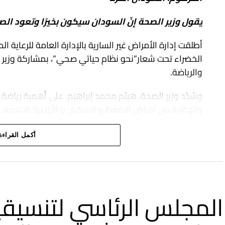
يقول وزير الصحة إنّ السودان سيكون بخيرًا وتعود الص
أطلقت إدارة الأمراض غير السارية بالإدارة العامة للرعاية 
الخضراء تحت شعار”نحو نظام حياتي صحي”، بمشاركة وزير ا
والرياضة.
وشدّد وزير الصحة، هيثم محمد إبراهيم، على أهمية رياضة 
والوقاية من أمراض الضغط و السكري و الأوعية الدموية و غي
الحياة إلى طبيعتها.
أكمل القراءة
وأضاف” هذه رسالة أننا بخير والخرطوم بخير على الرغم من ا
المجلس الرئاسي لتنسيقي