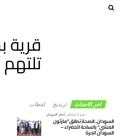
قرية ب
تلتهم 
اخر الاحداث
ترنديج
لقطات
منذ 3 ساعات
اخبار السودان
السودان..الصحة تطلق”مارثون
المشي” بالساحة الخضراء –
السودان الحرة