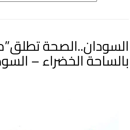
السودان..الصحة تطلق”م
بالساحة الخضراء – السود