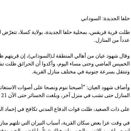
حلفا الجديدة: السوداني
ظلت قرية قريقس، بمحلية حلفا الجديدة، بولاية كسلا، تتعرّض ل
عدداً من المنازل.
وقال شهود عيان من أهالي المنطقة لـ(السوداني)، إن قريتهم ظل
الخميس الماضي وحتى مساء اليوم، وأكدوا أن الحرائق ظلت ت
وتنتقل بسرعة جنونية في مختلف منازل القرية.
وأضاف شهود العيان: “أصبحنا ننوم ونصحا على أصوات الاستغاثة،
المنازل حتى تشب في منزل آخر، وبلغت الخسائر حتى الآن 21 منزلاً”.
على ذات الصعيد، ظلت قوات الدفاع المدني تكافح في إخماد الني
في وقت عزا بعض سكان القرية، أسباب النيران التي تلتهم مناز
إنه صراع بين الإنس والجن، وإن هناك شيئاً ما اغضب الجن ودفع