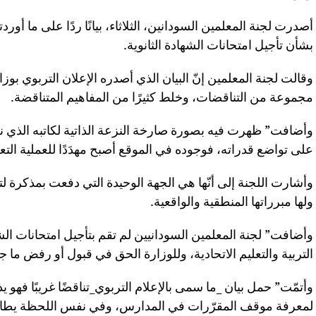
أصدرت لجنة المعلمين السودانين، الثلاثاء، بيانًا ردًا على ما أوردت
بشأن تأجيل امتحانات الشهادة الثانوية.
وقالت لجنة المعلمين إنّ البيان الذي أصدره الإعلان التربوي بوزا
مجموعة من التناقضات، وخلط كثيرًا من المفاهيم المتناقضة.
وأضافت” ظهرت فيه بصورة صارخة النزعة الذاتية لكاتبه الذي نعل
على تواضع قدراته، فوجوده في الموقع أصبح مهدَدًا للعملية التعل
وأشارت اللجنة إلى أنّها هي الجهة الوحيدة التي دفعت بمذكرة لتأج
ولها مبرراتها المنطقية والواقعية.
وأضافت” لجنة المعلمين السودانيين لم تقم بتأجيل امتحانات الشها
التربية والتعليم الاتحادية، وللوزارة الحق في قبول أو رفض ما ج
وأتمّت” حمل بيان _ما سمى بالإعلام التربوي_تناقضًا غريبًا فهو
لمعرفة موقف المقرّرات في المدارس، وفي نفس اللحظة يطالب 