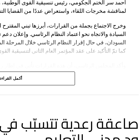
أحمد سر الختم الجكومي، رئيس تنسيقية القوى الوطنية، وذ
لمناقشة مخرجات اللقاء، واستعراض عددًا من القضايا الت
وخرج الاجتماع بجملة من القرارات، أبرزها تبني المقتر
السيادة والاتجاه نحو اعتماد النظام الرئاسي. وإعلان دعم 
السودان، في حال إقرار النظام الرئاسي خلال المرحلة الم
كما تمّ التأكيد على عقد المؤتمر العام الثاني لتنسيقية الق
وأكد المجلس الرئاسي، أن هذه القرارات تأتي في إطار رؤي
السياسي، وترسيخ مؤسسات الدولة، والإسهام في إنجاح م
أكمل القراءة
إلى توافق وطني شامل يؤسس لمرحلة جديدة من الأمن وال
صاعقة رعدية تتسبّب ف
ود مدني التعليمي