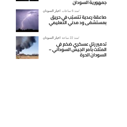
جمهورية السودان
منذ 6 ساعات
اخبار السودان
صاعقة رعدية تتسبّب في حريق
بمستشفى ود مدني التعليمي
منذ 22 ساعة
اخبار السودان
تدمير رتل عسكري ضخم في
المثلث بأمر الجيش السوداني –
السودان الحرة