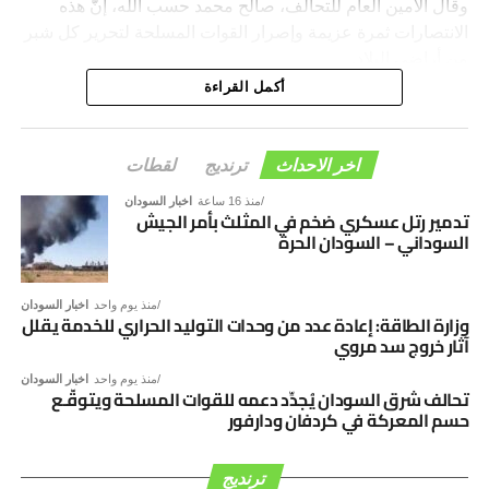
وقال الأمين العام للتحالف، صالح محمد حسب الله، إنّ هذه
الانتصارات ثمرة عزيمة وإصرار القوات المسلحة لتحرير كل شبر
من أراضي البلاد.
أكمل القراءة
وأعرب التحالف، عن ثقته في تحقيق النصر الشامل في ولايات
كردفان ودارفور خلال الفترة المقبلة.
اخر الاحداث
ترنديج
لقطات
وأكد البيان، أن تحالف مبادرون سيظل خلف القائد وخلف القوات
منذ 16 ساعة
المسلحة كتفاً بكتف حتى استكمال تحرير البلاد.
اخبار السودان
تدمير رتل عسكري ضخم في المثلث بأمر الجيش
السوداني – السودان الحرة
منذ يوم واحد
اخبار السودان
وزارة الطاقة: إعادة عدد من وحدات التوليد الحراري للخدمة يقلل
آثار خروج سد مروي
منذ يوم واحد
اخبار السودان
تحالف شرق السودان يُجدِّد دعمه للقوات المسلحة ويتوقّـع
حسم المعركة في كردفان ودارفور
ترنديج