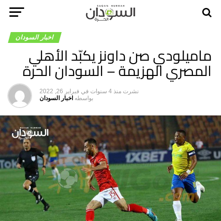
اخبار السودان
ماميلودي صن داونز يكبّد الأهلي
المصري الهزيمة – السودان الحرة
نشرت
منذ 4 سنوات
في
فبراير 26, 2022
بواسطه
اخبار السودان