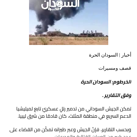
أخبار | السودان الحرة
قصف ومسيرات
الخرطوم: السودان الحرة
وفق التقارير .
تمكن الجيش السوداني من تدمير رتلٍ عسكريّ تابع لميليشيا
الدعم السريع في منطقة المثلث، كان قادمًا من شرق ليبيا.
وبحسب التقارير، فإنّ الجيش وعبر طيرانه تمكّن من القضاء على
عددٍ كبيرٍ من العربات القتالية والمدرعات.