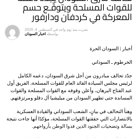
للقوات المسلحة ويتوقّـع حسم
المعركة في كردفان ودارفور
نشرت
منذ يوم واحد
في
أغسطس 4, 2026
بواسطه
اخبار السودان
أخبار | السودان الحرة
الخرطوم ـ السوداني
جدّد تحالف مبادرون من أجل شرق السودان، دعمه الكامل
لرئيس مجلس السيادة القائد العام للقوات المسلحة، الفريق أول
عبد الفتاح البرهان، وأعلن وقوفه مع القوات المسلحة والقوات
المساندة حتى تطهير السودان من ميليشيا آل دقلو ومرتزقتهم.
وهنأ التحالف في بيانٍ، الشعب السوداني والقيادة العسكرية
بالانتصارات التي حققتها القوات المسلحة، مؤكدًا أنها جاءت نتيجة
بسالة وتضحيات الجنود الذين فدوا الوطن بأرواحهم.