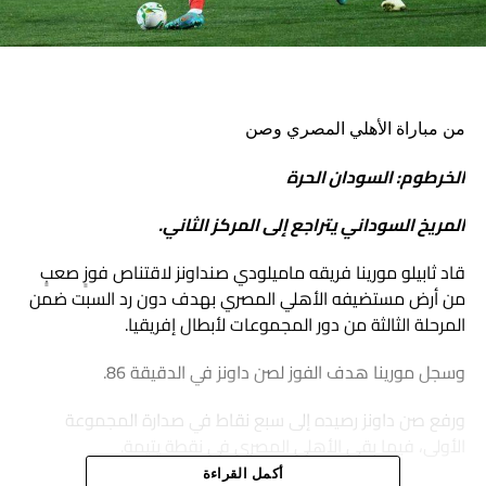
من مباراة الأهلي المصري وصن
الخرطوم: السودان الحرة
المريخ السوداني يتراجع إلى المركز الثاني.
قاد ثابيلو مورينا فريقه ماميلودي صنداونز لاقتناص فوزٍ صعبٍ
من أرض مستضيفه الأهلي المصري بهدف دون رد السبت ضمن
المرحلة الثالثة من دور المجموعات لأبطال إفريقيا.
وسجل مورينا هدف الفوز لصن داونز في الدقيقة 86.
ورفع صن داونز رصيده إلى سبع نقاط في صدارة المجموعة
الأولى، فيما بقي الأهلي المصري في نقطة يتيمة.
أكمل القراءة