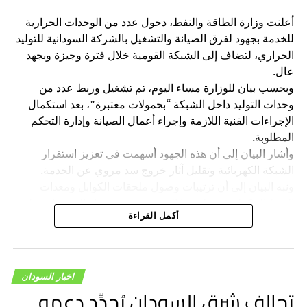
أعلنت وزارة الطاقة والنفط، دخول عدد من الوحدات الحرارية
للخدمة بجهود لفرق الصيانة والتشغيل بالشركة السودانية للتوليد
الحراري، لتضاف إلى الشبكة القومية خلال فترة وجيزة وبجهد
عال.
وبحسب بيان للوزارة مساء اليوم، تم تشغيل وربط عدد من
وحدات التوليد داخل الشبكة “بحمولات معتبرة”، بعد استكمال
الإجراءات الفنية اللازمة وإجراء أعمال الصيانة وإدارة التحكم
المطلوبة.
​وأشار البيان إلى أن هذه الجهود أسهمت في تعزيز استقرار
الشبكة الكهربائية وتقليل آثار خروج سد مروي عن الخدمة.
ونبه البيان إلى أن ترتيبات وصول ملحقات الكوابل ومعدات
الربط المكملة في طريقها إلى سد مروي، وجارٍ التجهيزات على
أكمل القراءة
مدار الساعة والتي يشرف عليها الوزير وفريق إدارة الكهرباء.
اخبار السودان
تحالف شرق السودان يُجدِّد دعمه