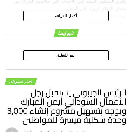
وأبدى المجلس، أسفه على الأحداث التي صاحبت الحراك من
فقدان لأرواح عزيزة على الوطن.
ووجه مجلس الأمن والدفاع بالإسراع في استكمال إجراءات
أكمل القراءة
التحري والتحقق ومحاسبة المتورطين في الأحداث، وجدد ثقته
في القوات النظامية.
تابع ايضا
انقر للتعليق
اخبار السودان
الرئيس الجيبوتي يستقبل رجل
الأعمال السوداني أيمن المبارك
ويوجه بتسهيل مشروع إنشاء 3,000
وحدة سكنية ميسرة للمواطنين