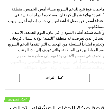
هاجمت قوة تتبع للدعم السريع مساء أمس الخميس، منطقة
“التميد” بولاية شمال كردفان، مستخدمةً دراجات نارية في
اعتداء أسفر عن مقتل 4 أشخاص إلى جانب إصابة آخرين ونهب
ممتلكاتهم.
وأدانت شبكة أطباء السودان في بيان، اليوم الجمعة، الاعتداء
السافر الذي تعرضت له منطقة “التميد” بولاية شمال كردفان
وتعتبره امتداداً لسلسلة من الهجمات التي تنفذها الدعم السريع
ضد المواطنين في المنطقة، والتي تهدف إلى بث الرعب
والخوف في نفوس الأهالي ودفعهم إلى مغادرة مناطقهم
وتهجيرهم قسراً، في انتهاك واضح لحقوق المدنيين وسلامتهم.
وطالبت شبكة أطباء السودان بوقف جميع الانتهاكات
والاعتداءات ضد المدنيين الذين لا علاقة لهم بالحرب، وتجنيب
أكمل القراءة
السكان المدنيين ويلات الصراع، ودعت المجتمع الدولي والجهات
الإقليمية إلى ممارسة أقصى الضغوط على قيادة الدعم السريع
لوقف هذه الانتهاكات وتحميلها المسؤولية الكاملة عن الانتهاكات
والجرائم المرتكبة بواسطة قواتها بحق المدنيين.
اخبار السودان
قمة مكة للدفاع المشترك.. تحالف