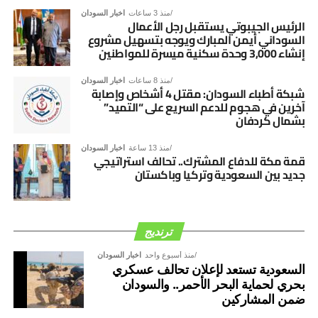
منذ 3 ساعات
اخبار السودان
الرئيس الجيبوتي يستقبل رجل الأعمال
السوداني أيمن المبارك ويوجه بتسهيل مشروع
إنشاء 3,000 وحدة سكنية ميسرة للمواطنين
منذ 8 ساعات
اخبار السودان
شبكة أطباء السودان: مقتل 4 أشخاص وإصابة
آخرين في هجوم للدعم السريع على “التميد”
بشمال كردفان
منذ 13 ساعة
اخبار السودان
قمة مكة للدفاع المشترك.. تحالف استراتيجي
جديد بين السعودية وتركيا وباكستان
ترنديج
منذ أسبوع واحد
اخبار السودان
السعودية تستعد لإعلان تحالف عسكري
بحري لحماية البحر الأحمر.. والسودان
ضمن المشاركين