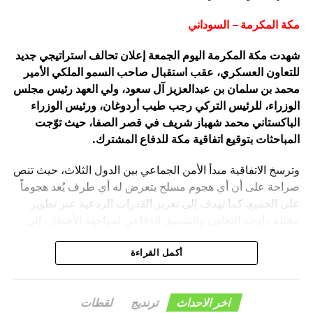
مكة المكرمة – السوداني
شهدت مكة المكرمة اليوم الجمعة إعلان تحالف استراتيجي جديد
للتعاون العسكري، عقب استقبال صاحب السمو الملكي الأمير
محمد بن سلمان بن عبدالعزيز آل سعود، ولي العهد رئيس مجلس
الوزراء، للرئيس التركي رجب طيب أردوغان، ورئيس الوزراء
الباكستاني محمد شهباز شريف في قصر الصفا، حيث توّجت
المباحثات بتوقيع اتفاقية مكة للدفاع المشترك.
وترسخ الاتفاقية مبدأ الأمن الجماعي بين الدول الثلاث، حيث تنص
صراحة على أن أي هجوم مسلح يتعرض له أي طرف يُعد هجوماً
على الجميع. كما تهدف إلى تعزيز القدرات الردعية عبر تطوير
مختلف أوجه التعاون والتنسيق الدفاعي لمواجهة الأخطار، إلى
جانب حماية الأمن القومي المشترك وترسيخ دعائم الاستقرار
والسلام في المنطقة والعالم.
أكمل القراءة
اخر الاحداث
ترنديج
لقطات