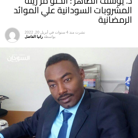
د. يوسف الطاهر : الحلو مر زينة
المشروبات السودانية علي الموائد
الرمضانية
نشرت
منذ 4 سنوات
في
أبريل 20, 2022
بواسطه
رانيا الفاضل