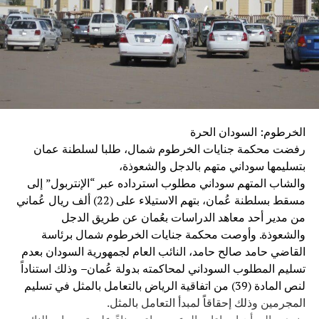
الخرطوم: السودان الحرة
رفضت محكمة جنايات الخرطوم شمال، طلبا لسلطنة عمان
بتسليمها سوداني متهم بالدجل والشعوذة،
والشاب المتهم سوداني مطلوب استرداده عبر “الإنتربول” إلى
مسقط بسلطنة عُمان، بتهم الاستيلاء على (22) ألف ريال عُماني
من مدير أحد معاهد الدراسات بعُمان عن طريق الدجل
والشعوذة. وأوصت محكمة جنايات الخرطوم شمال برئاسة
القاضي حامد صالح حامد، النائب العام لجمهورية السودان بعدم
تسليم المطلوب السوداني لمحاكمته بدولة عُمان– وذلك استناداً
لنص المادة (39) من اتفاقية الرياض بالتعامل بالمثل في تسليم
المجرمين وذلك إحقاقاً لمبدأ التعامل بالمثل.