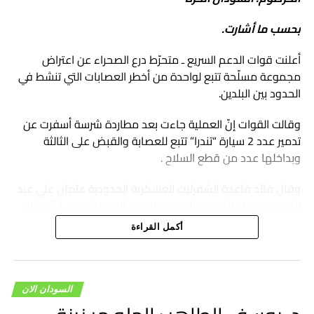
بحسب ما أشارت.
أعلنت قوات الدعم السريع ـ متحرّط درع الصحراء عن اعتراض
مجموعة مسلّحة تتبع لواحدة من أخطر العصابات التي تنشط في
الحدود بين البلدين.
وقالت القوات إنّ العملية جاءت بعد مطاردة شرسة أسفرت عن
تدمير عدد 2 سيارة “تندرا” تتبع للعصابة والقبض على الثالثة
وبداخلها عدد من قطع السلاح .
وقال قائد قاعدة الشفرليت العسكرية الحدودية عثمان علي عبد
المجيد، بحسب الصفحة الرسمية لقوات الدعم السريع، إنّ قواته
لن يهدأ لها بال حتى يتمّ تطهير الصحراء الكبرى من كلّ العصابات
أكمل القراءة
التي تنشط في التهريب والإتجار بالبشر و الهجرة غير الشرعية ،
يقول عثمان علي عبد الجديدأن قواته في أتم الجاهزية لمكافحة
الجريمة العابرة للحدود.
السودان الان