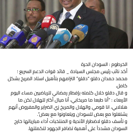
الكابلي …
*******
الشاعر محمد عبدالله الامي استوقفه الحلو مر يسأل الفنان
الرائع بادي عن الحلو مر أنت حكمة أنت آية ولا إنسان أنت صاحي
ولا نايم ولا طرفك من طبعو نعسان …
أنت راحي أنت روحي أنت انسان عيني يا صاحي وأنت أحسان
انت نادى انت هادى وأنت ميسان
الخرطوم : السودان الحرة
***********
أكد نائب رئيس مجلس السيادة _ قائد قوات الدعم السريع ؛
محمد حمدان دقلو “دقلو” التزامهم بتأهيل استاد المريخ بشكل
( جلابية وتوب) قيثارة الفن السوداني محمد وردي هام حلوا ومرا
كامل.
ياوجه مليان غنا مليان عشق وحنين يا غابة قمحية مشرورة فوق
و قال دقلو خلال كلمته بإفطار رمضاني للرياضيين مساء اليوم
البلودزي الصباحية يا نيل ونيلية يا سحنة نوبية يا كلمة عربية يا
الأربعاء : “أنا طبعا ما مريخابي، أنا ميال أكتر للهلال لكن ما
وشمة زنجية
هلالابي، انا قومي والهلال والمريخ زي الضراير والمفروض أنهم
يشتغلوا مع بعض للسودان ويتعاونوا مع بعض”.
**********
و تأسف دقلو لاضطرار الأندية و المنتخبات أداء مبارياتها خارج
محمود ابكر أيضاً تحدث عن الحلو مر بألحان وأداء محمد
السودان مشدداً على أهمية تضافر الجهود لتكملتها.
المصطفي …..