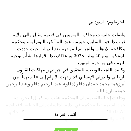
الخرطوم: السوداني
واصلت جلسات محاكمة المتهمين في قضية مقتل والي ولاية
غرب دارفور السابق، خميس عبد الله أبكر، اليوم أمام محكمة
مكافحة الإرهاب والجرائم الموجهة ضد الدولة، حيث حددت
المحكمة يوم 20 يوليو 2025 موعدًا لإصدار قرارها بشأن توجيه
التهمة في مواجهة المتهمين.
وكانت اللجنة الوطنية للتحقيق في جرائم وانتهاكات القانون
الوطني والدولي الإنساني قد وجهت الاتهام إلى 16 متهماً، من
أبرزهم: محمد حمدان دقلو (دقلو)، عبد الرحيم دقلو وعبد الرحمن
جمعة بارك الله.
وجاءت إحالة القضية إلى المحكمة عقب استكمال التحريات،
حيث استمعت المحكمة في بداية الجلسات إلى الخطبة الافتتاحية
للادعاء العام، والتي قدمها معالي النائب العام، مستعرضًا خلالها
أكمل القراءة
الأدلة والبيِّنات التي استندت عليها النيابة العامة.
كما استمعت المحكمة إلى شهادات 14 شاهداً، أكدوا الوقائع