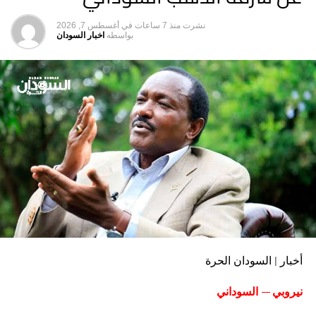
نشرت
منذ 7 ساعات
في
أغسطس 7, 2026
بواسطه
اخبار السودان
أخبار | السودان الحرة
نيروبي — السوداني