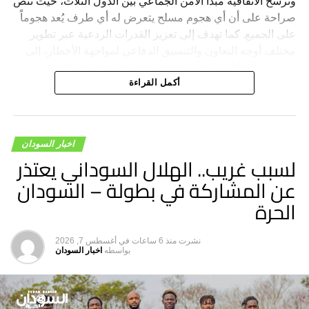
وترسخ الاتفاقية مبدأ الأمن الجماعي بين الدول الثلاث، حيث تنص
صراحة على أن أي هجوم مسلح يتعرض له أي طرف يُعد هجوماً
على الجميع. كما تهدف إلى تعزيز القدرات الردعية عبر تطوير
مختلف أوجه التعاون والتنسيق الدفاعي لمواجهة الأخطار، إلى
جانب حماية الأمن القومي المشترك وترسيخ دعائم الاستقرار
والسلام في المنطقة والعالم.
أكمل القراءة
اخبار السودان
لسبب غريب.. الهلال السوداني يعتذر
عن المشاركة في بطولة – السودان
الحرة
نشرت
منذ 6 ساعات
في
أغسطس 7, 2026
بواسطه
اخبار السودان