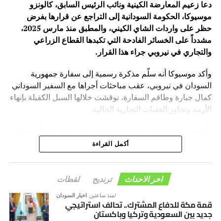
دعا زعيم المعارضة الكينية ونائب الرئيس السابق، كالونزو
موسيوكا، الحكومة السودانية إلى التراجع عن قرارها بفرض
حظر على واردات الشاي الكيني، والمطبق منذ مارس 2025،
مشدداً على الخسائر الفادحة التي تكبدها القطاع الزراعي
والتجاري في نيروبي جراء هذا القرار.
وأكد موسيوكا أنه سلّم مذكرة رسمية إلى سفارة جمهورية
السودان في نيروبي، عقب مباحثات أجراها مع السفير السوداني
كمال جبارة وطاقم السفارة، نوقشت خلالها السبل الكفيلة بإنهاء
الأزمة وتجاوز العقبات التجارية الحالية.
وأوضح زعيم المعارضة أن السوق السوداني يمثل أحد أهم منافذ
التصدير الرئيسية للبلاد، حيث كان يستوعب سنوياً نحو 35 مليون
أكمل القراءة
كيلوغرام من الشاي الكيني، بقيمة مالية تصل إلى 70 مليون
دولار، مما يجعله ضمن قائمة كبرى خمسة أسواق مستوردة لهذا
المنتج الحيوي.
اخر الاحداث
ترنديج
لقطات
منذ ساعتين
اخبار السودان
وكشف موسيوكا عن تداعيات ميدانية مقلقة للحظر، مشيراً إلى
قمة مكة للدفاع المشترك.. تحالف استراتيجي
وجود أكثر من 3.44 مليون كيلوغرام من الشاي المحتجز حالياً
جديد بين السعودية وتركيا وباكستان