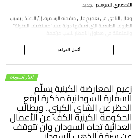
التحضيري للموسم الجديد.
وقال النادي في تعميمٍ على صفحته الرسمية، إنّ الاعتذار بسبب
الظروف الطبيعية التي تعيشها دولة غينيا”مستضيف البطولة”
والمتمثّلة في هطول الأمطار بنسب مرتفعة.
أكمل القراءة
اخبار السودان
زعيم المعارضة الكينية يسلّم
السفارة السودانية مذكرة لرفع
الحظر عن الشاي الكيني.. ويطالب
الحكومة الكينية الكف عن الأعمال
العدائية تجاه السودان وان تتوقف
عن سرقة الذهب السوداني