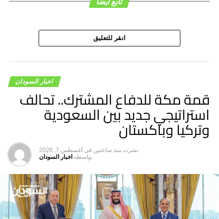
تابع ايضا
ونسبوها للمتهمين، بالإضافة إلى عرض 7 فيديوهات ضمن بيِّنات
الدعوى قدمها المتحري، فضلاً عن تقديم مستندين إضافيين دعماً
للاتهام.
وبعد قفل قضية الاتهام في 30 يونيو 2025، قررت المحكمة
انقر للتعليق
إصدار قرارها بشأن توجيه التهمة يوم 20 يوليو الجاري. وفي حال
توجيه التهمة رسميًا، ستقوم هيئة الاتهام بتقديم مرافعتها
الختامية، تمهيدًا لتحديد موعد النطق بالحكم.
اخبار السودان
قمة مكة للدفاع المشترك.. تحالف
استراتيجي جديد بين السعودية
وتركيا وباكستان
هاشتاق ذات صله :
نشرت
منذ ساعتين
في
أغسطس 7, 2026
بواسطه
اخبار السودان
التالي
القاش يغمر دلتا كسلا.. ومناشدات للتدخل العاجل
لا تفوت
كامل إدريس يلتقي وفد حزب الأمة القومي ويؤكد أهمية
التشاور مع القوى السياسية