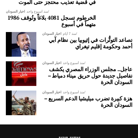
في قضية تعذيب محتجز حتى الموت
منذ أسبوع واحد
اخبار السودان
الخرطوم تسجل 4081 بلاغاً وتُوقف 1986
متهماً في أسبوع
منذ 7 أيام
اخبار السودان
تصاعد التوتُّرات في إثيوبيا بين نظام آبي
أحمد وحكومة إقليم تيغراي
منذ أسبوع واحد
اخبار السودان
عاجل.. مجلس الوزراء المصري يكشف
تفاصيل جديدة حول حريق ميناء دمياط –
السودان الحرة
سفير السودان في تركيا في لقاء بحثي بمنصة دراسات الأمن
والسلام
منذ أسبوع واحد
اخبار السودان
هزة كبيرة تضرب ميليشيا الدعم السريع –
كما استقبلت منصة دراسات الأمن والسلام (PSSP) في مقرها
السودان الحرة
بالعاصمة التركية أنقرة، سعادة السفير نادر يوسف الطيب، سفير
جمهورية السودان لدى الجمهورية التركية، في زيارة بحثية
تناولت عددًا من القضايا المتعلقة بالعلاقات السودانية التركية،
والتعاون الأكاديمي، ومستقبل العلاقات بين البلدين، إلى جانب