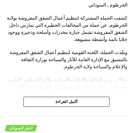
الخرطوم ـ السوداني
لا تفوت
الصادرات السودانية.. محاولة للخروج من النفق
كشفت الحملة المشتركة لتنظيم أعمال الشقق المفروشة بولاية
الخرطوم، عن جملة من المخالفات الخطيرة التي تمارس داخل
الشقق المفروشة تشمل حيازة مخدرات وأسلحة وذخيرة ووجود
خلايا نائمة وأنشطة مشبوهة.
ونفّذت الحملة، اللجنة القومية لتنظيم أعمال الشقق المفروشة
بالتنسيق مع الإدارة العامة للآثار والسياحة بوزارة الثقافة
والإعلام والسياحة ولاية الخرطوم.
وطالب وزير الثقافة والإعلام والسياحة بولاية الخرطوم، الطيب
سعد الدين؛ ملاك الشقق بالترخيص لدى الإدارة العامة للآثار
والسياحة والتسجيل لدى غرفة المكاتب العقارية والشقق
المفروشة لتفادي الوقوع في المخالفات.
أكمل القراءة
وناشد سعد الدين، أولياء أمور الطالبات وحتى الموظفات مراجعة
سكنهن في الشقق المفروشة كداخليات حتى لا يقعن ضحايا
ممارسات هدفها تدميرهن.
اخبار السودان