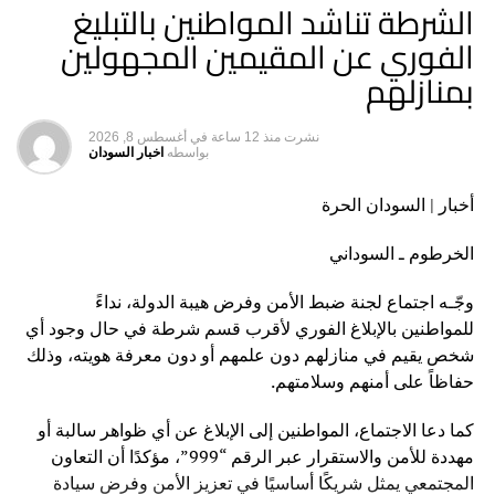
الشرطة تناشد المواطنين بالتبليغ
وأوضح أن إهمال ملاك الشقق وإسناد إدارتها للسماسرة أدى
للوقوع في هذه المخالفات، مشيراً إلى أن التسجيل يضمن
الفوري عن المقيمين المجهولين
التعرف على هوية المستأجرين والتأكد من طبيعة نشاطهم.
بمنازلهم
وأضاف أن ظروف الحرب دفعت المواطنين إلى إيجار شققهم
السكنية وهو نشاط مشروع وذو فائدة أسهم في حل مشكلة
نشرت
منذ 12 ساعة
في
أغسطس 8, 2026
بواسطه
اخبار السودان
السكن، لكن يجب أن يتم وفقاً للضوابط حتى لا يتم استغلاله في
أنشطة مشبوهة مخالفة للقانون.
أخبار | السودان الحرة
من جانبه، أوضح رئيس غرفة المكاتب العقارية والشقق
الخرطوم ـ السوداني
المفروشة، خالد يس، أن الحملة مهمة وكشفت العديد من
المخالفات وهي مستمرة وشاملة لكل محليات الولاية.
وجّـه اجتماع لجنة ضبط الأمن وفرض هيبة الدولة، نداءً
ونصح يس، أصحاب المكاتب العقارية وملاك الشقق بالحرص
للمواطنين بالإبلاغ الفوري لأقرب قسم شرطة في حال وجود أي
على التنظيم والترخيص لتفادي الوقوع في المخالفات.
شخص يقيم في منازلهم دون علمهم أو دون معرفة هويته، وذلك
حفاظاً على أمنهم وسلامتهم.
كما دعا الاجتماع، المواطنين إلى الإبلاغ عن أي ظواهر سالبة أو
مهددة للأمن والاستقرار عبر الرقم “999”، مؤكدًا أن التعاون
المجتمعي يمثل شريكًا أساسيًا في تعزيز الأمن وفرض سيادة