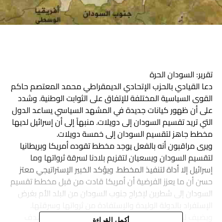
تقرير: السودان الحرة
دعا القيادي بالحزب الإتحادي الديمقراطي محمد المعتصم حاكم
القوى السياسية المختلفة للإتفاق على الثوابت الوطنية. وشدد
على أن ظهور كيانات جديدة في المشهد السياسي يساعد الدول
التي تريد تقسيم السودان إلى دويلات. منبهاً إلى أن إسرائيل لديها
مخطط جاهز لتقسيم السودان إلى خمسة دويلات.
ويرى مراقبون أنه بالفعل يوجد مخطط تقوده أمريكا وبريطانيا
لتقسيم السودان ويسعيان لتقزيم بلادنا لسرقة ثرواتها وما
إسرائيل إلا أداة لتنفيذ المخطط. ويؤكد الخبير الإستراتيجي معتز
حسن أن ما يعزز الفرضية أن أمريكا قادت من قبل مخطط تقسيم
السودان إلى شطرين لإخراج جنوب السودان من البلد الأم بغرض
الإستفراد بالدولة الوليدة والإستفادة من ثرواتها وسرقتها.
ويضيف لكن ولسوء حظهم وبعد نجاحهم في تحقيق هدف
أكمل القراءة