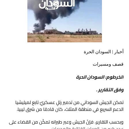
أخبار | السودان الحرة
قصف ومسيرات
الخرطوم: السودان الحرة
وفق التقارير .
تمكن الجيش السوداني من تدمير رتلٍ عسكريّ تابع لميليشيا
الدعم السريع في منطقة المثلث، كان قادمًا من شرق ليبيا.
وبحسب التقارير، فإنّ الجيش وعبر طيرانه تمكّن من القضاء على
عددٍ كبيرٍ من العربات القتالية والمدرعات.