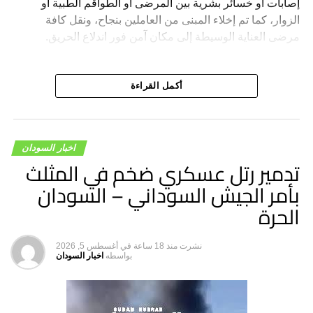
إصابات أو خسائر بشرية بين المرضى أو الطواقم الطبية أو
الزوار، كما تم إخلاء المبنى من العاملين بنجاح، ونقل كافة
مرضى العناية الوسيطة إلى مكان آمن فور اندلاع الحريق.
أكمل القراءة
اخبار السودان
تدمير رتل عسكري ضخم في المثلث
بأمر الجيش السوداني – السودان
الحرة
نشرت
منذ 18 ساعة
في
أغسطس 5, 2026
بواسطه
اخبار السودان