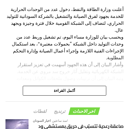
أعلنت وزارة الطاقة والنفط، دخول عدد من الوحدات الحرارية
للخدمة بجهود لفرق الصيانة والتشغيل بالشركة السودانية للتوليد
الحراري، لتضاف إلى الشبكة القومية خلال فترة وجيزة وبجهد
عال.
وبحسب بيان للوزارة مساء اليوم، تم تشغيل وربط عدد من
وحدات التوليد داخل الشبكة “بحمولات معتبرة”، بعد استكمال
الإجراءات الفنية اللازمة وإجراء أعمال الصيانة وإدارة التحكم
المطلوبة.
​وأشار البيان إلى أن هذه الجهود أسهمت في تعزيز استقرار
الشبكة الكهربائية وتقليل آثار خروج سد مروي عن الخدمة.
ونبه البيان إلى أن ترتيبات وصول ملحقات الكوابل ومعدات
الربط المكملة في طريقها إلى سد مروي، وجارٍ التجهيزات على
أكمل القراءة
مدار الساعة والتي يشرف عليها الوزير وفريق إدارة الكهرباء.
اخر الاحداث
ترنديج
لقطات
منذ ساعتين
اخبار السودان
صاعقة رعدية تتسبّب في حريق بمستشفى ود