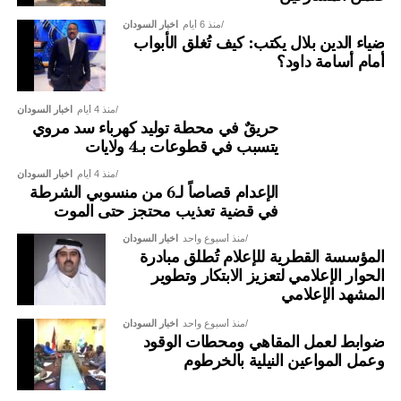
منذ 6 أيام
اخبار السودان
ضياء الدين بلال يكتب: كيف تُغلق الأبواب
أمام أسامة داود؟
منذ 4 أيام
اخبار السودان
حريقٌ في محطة توليد كهرباء سد مروي
يتسبب في قطوعات بـ4 ولايات
منذ 4 أيام
اخبار السودان
الإعدام قصاصاً لـ6 من منسوبي الشرطة
في قضية تعذيب محتجز حتى الموت
منذ أسبوع واحد
اخبار السودان
المؤسسة القطرية للإعلام تُطلق مبادرة
الحوار الإعلامي لتعزيز الابتكار وتطوير
المشهد الإعلامي
منذ أسبوع واحد
اخبار السودان
ضوابط لعمل المقاهي ومحطات الوقود
وعمل المواعين النيلية بالخرطوم