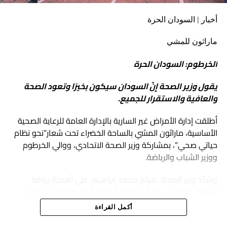
أخبار | السودان الحرة
ماراثون للمشي
الخرطوم: السودان الحرة
يقول وزير الصحة إنّ السودان سيكون بخيرًا وتعود الصحة
والعافية والاستقرار للجميع.
أطلقت إدارة الأمراض غير السارية بالإدارة العامة للرعاية الصحية
الأساسية، ماراثون المشي بالساحة الخضراء تحت شعار”نحو نظام
حياتي صحي”، بمشاركة وزير الصحة الاتحادي، ووالي الخرطوم
ووزير الشباب والرياضة.
وشدّد وزير الصحة، هيثم محمد إبراهيم، على أهمية رياضة
المشي والتي تسهم في الحياة المتوازنة والوقاية من أمراض
الضغط و السكري و الأوعية الدموية و غيرها، مشيرًا إلى أنّ
أكمل القراءة
الفعالية تؤكّد عودة الحياة إلى طبيعتها.