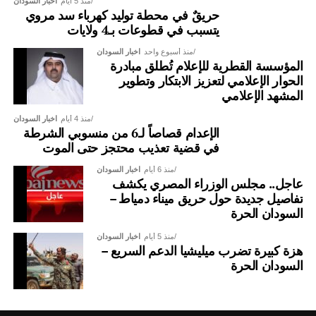
منذ 5 أيام
اخبار السودان
حريقٌ في محطة توليد كهرباء سد مروي
يتسبب في قطوعات بـ4 ولايات
منذ أسبوع واحد
اخبار السودان
المؤسسة القطرية للإعلام تُطلق مبادرة
الحوار الإعلامي لتعزيز الابتكار وتطوير
المشهد الإعلامي
منذ 4 أيام
اخبار السودان
الإعدام قصاصاً لـ6 من منسوبي الشرطة
في قضية تعذيب محتجز حتى الموت
منذ 6 أيام
اخبار السودان
عاجل.. مجلس الوزراء المصري يكشف
تفاصيل جديدة حول حريق ميناء دمياط –
السودان الحرة
منذ 5 أيام
اخبار السودان
هزة كبيرة تضرب ميليشيا الدعم السريع –
السودان الحرة