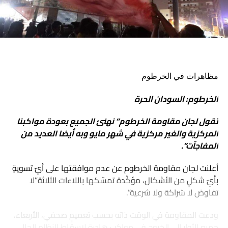
مظاهرات في الخرطوم
الخرطوم: السودان الحرة
تقول لجان مقاومة الخرطوم” نهنئ الجميع بعودة مواكبنا
المركزية والغير مركزية في شهر مايو وبه أيضا العديد من
المفاجآت”.
أعلنت لجان مقاومة الخرطوم عن عدم موافقتها على أيّ تسويةٍ
بأيّ شكلٍ من الأشكال، مؤكّدة تمسّكها باللاءات الثلاثة”لا
تفاوض لا شراكة ولا شرعية”.
ودعت المقاومة في الوقت ذاته بحسب تعميمٍ صحفي، الأربعاء،
جميع الثوار إلى الخروج في مواكب هادرة لإسقاط النظام الحالي