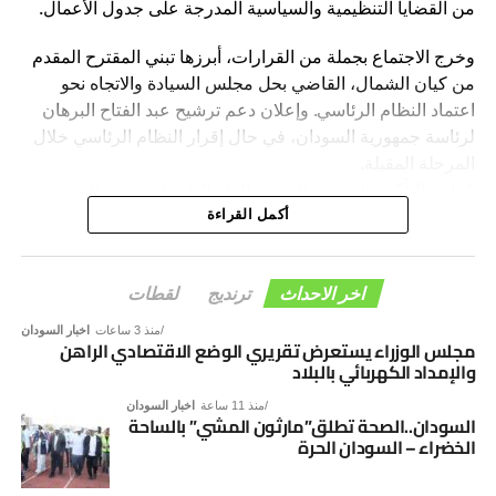
من القضايا التنظيمية والسياسية المدرجة على جدول الأعمال.
وخرج الاجتماع بجملة من القرارات، أبرزها تبني المقترح المقدم
من كيان الشمال، القاضي بحل مجلس السيادة والاتجاه نحو
اعتماد النظام الرئاسي. وإعلان دعم ترشيح عبد الفتاح البرهان
لرئاسة جمهورية السودان، في حال إقرار النظام الرئاسي خلال
المرحلة المقبلة.
كما تمّ التأكيد على عقد المؤتمر العام الثاني لتنسيقية القوى
الوطنية بمدينة الخرطوم خلال الفترة المقبلة.
أكمل القراءة
وأكد المجلس الرئاسي، أن هذه القرارات تأتي في إطار رؤية
التنسيقية الرامية إلى دعم الاستقرار السياسي، وترسيخ
اخر الاحداث
ترنديج
لقطات
مؤسسات الدولة، والإسهام في إنجاح مسار الحوار السوداني –
منذ 3 ساعات
اخبار السودان
السوداني، بما يفضي إلى توافق وطني شامل يؤسس لمرحلة
مجلس الوزراء يستعرض تقريري الوضع الاقتصادي الراهن
والإمداد الكهربائي بالبلاد
جديدة من الأمن والاستقرار والتنمية.
منذ 11 ساعة
اخبار السودان
السودان..الصحة تطلق”مارثون المشي” بالساحة
الخضراء – السودان الحرة