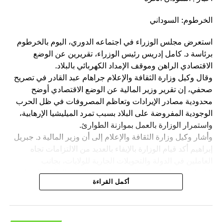
مساهمة العليقي”كثيرة” والفاضل التوم”معقولة” –
السودان الحرة
الخرطوم: السوداني
استعرض مجلس الوزراء في اجتماعه الدوري، اليوم بالخرطوم
برئاسة د. كامل إدريس رئيس الوزراء، تقريرين عن الوضع
الاقتصادي الراهن وموقف الإمداد الكهربائي بالبلاد.
وقال وكيل وزارة الثقافة والإعلام جراهام عبد القادر في تصريح
صحفي، إن تقرير وزير المالية عن الوضع الاقتصادي أوضح
محدودية مصادر الإيرادات وتعاظم المصروفات في ظل الحرب
الوجودية المفروضة على البلاد بسبب تمرد الميليشيا الإرهابية،
واستمرار الوزارة بالعمل بموازنة الطوارئ.
وأشار وكيل وزارة الثقافة والإعلام إلى أن وزير المالية د. جبريل
إبراهيم أكد قيام الوزارة بالإيفاء بالعديد من الالتزامات تجاه
العاملين في الدولة والتحويلات الجارية للولايات، بجانب
الالتزامات تجاه كل من الصحة والتعليم العام والعالي والحماية
أكمل القراءة
الاجتماعية للأسر الضعيفة والتأمين الصحي والعلاج المجاني
وغيرها من الالتزامات الأخرى.
وأكد تحقيق زيادة في الإيرادات جاءت عبر توسيع المظلة
الضريبية دون زيادة في فئة الضريبة والجمارك وعائدات الملكية