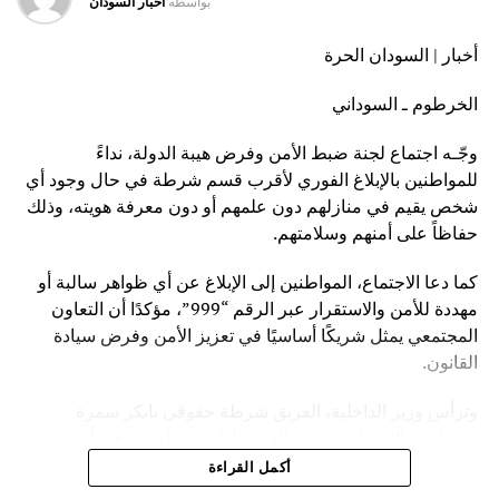
بواسطه
اخبار السودان
أخبار | السودان الحرة
الخرطوم ـ السوداني
وجّـه اجتماع لجنة ضبط الأمن وفرض هيبة الدولة، نداءً
للمواطنين بالإبلاغ الفوري لأقرب قسم شرطة في حال وجود أي
شخص يقيم في منازلهم دون علمهم أو دون معرفة هويته، وذلك
حفاظاً على أمنهم وسلامتهم.
كما دعا الاجتماع، المواطنين إلى الإبلاغ عن أي ظواهر سالبة أو
مهددة للأمن والاستقرار عبر الرقم “999”، مؤكدًا أن التعاون
المجتمعي يمثل شريكًا أساسيًا في تعزيز الأمن وفرض سيادة
القانون.
وترأس وزير الداخلية، الفريق شرطة حقوقي بابكر سمرة
مصطفى، الاجتماع بحضور الفريق أول شرطة حقوقي أمير عبد
المنعم فضل حسين، مدير عام قوات الشرطة، وأعضاء اللجنة.
أكمل القراءة