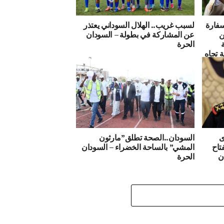
سفارة
لسبب غريب.. الهلال السوداني يعتذر
ن
عن المشاركة في بطولة – السودان
الحرة
ة تجاه
الذهب
ى
السودان..الصحة تطلق”مارثون
تاح
المشي” بالساحة الخضراء – السودان
ن
الحرة