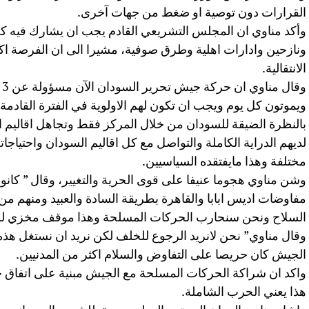
القرارات دون توصية او ضغط من جهات آخرى.
وأكد مناوي ان المجلس التشريعي القادم يجب ان يشارك فيه
ونازحين وادارات اهلية وطرق صوفية، مشيرا الى ان الفرصة اك
الانتقالية.
وق
ويموتون كل يوم ويجب ان تكون لهم الاولوية في الفترة القادمة،
بالنظرة الضيقة للسودان من خلال المركز فقط وتجاهل اقاليم 
لديهم الدراية الكاملة والتواصل مع كل اقاليم السودان واحتياج
مختلفة وهذا مايفتقده السياسيين.
وشن مناوي هجوما عنيفا على قوى الحرية والتغيير، وقال ” كانو 
مفاوضات اديس ابابا والقاهرة بطريقة السادة والعبيد ومنهم م
السلاح ونحن سنحارب الحركات المسلحة وهذا موقف مخزي ل
وقال مناوي” نحن لانريد الرجوع للخلف لكن نريد ان نستغل هذه
الجيش كان حريصا على التفاوض والسلام اكثر من المدنيين.
واكد ان شراكة الحركات المسلحة مع الجيش مبنية على اتفاق ج
هذا يعني الحرب الشاملة.