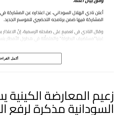
وفق بيان أعلنه.
أعلن نادي الهلال السوداني، عن اعتذاره عن المشاركة في ب
المشاركة فيها ضمن برنامجه التحضيري للموسم الجديد.
وقال النادي في تعميمٍ على صفحته الرسمية، إنّ الاعتذار 
غينيا”مستضيف البطولة” والمتمثّلة في هطول الأمطار بنس
أكمل القراءة
زعيم المعارضة الكينية يس
السودانية مذكرة لرفع ا