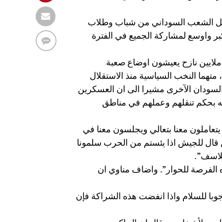
 كل الشعب السوداني من شباب وطلاب
بر واوسع لمشاركة الجميع في الفترة
ال مناوي ان حركة جيش تحرير السودان الآن مسؤولة عن 3 ملايين نازح يعيشون اوضاع صعبة
 متهما النخب السياسية منذ الاستقلال
السودان الآخرى مشيرا الى ان العسكرين
اته بحكم تنقلهم وعملهم في مناطق
يتعاملون معنا بتعالي ويجلسون معنا في
ن قال للجيش اذا يئستم من الحرب سلمونا
لاسف”.
 الفرصة للحوار”. واضاف مناوي ان
وبا للسلام واذا انفضت هذه الشراكة فإن