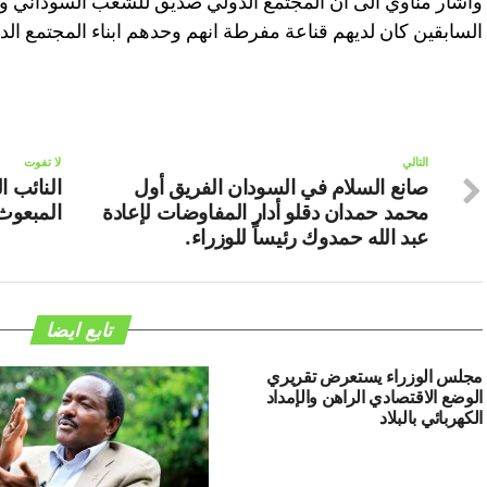
واشار مناوي الى ان المجتمع الدولي صديق للشعب السوداني و
السابقين كان لديهم قناعة مفرطة انهم وحدهم ابناء المجتمع الدولي
التالي
لا تفوت
صانع السلام في السودان الفريق أول
النائب 
محمد حمدان دقلو أدار المفاوضات لإعادة
المبعوث
عبد الله حمدوك رئيساً للوزراء.
تابع ايضا
مجلس الوزراء يستعرض تقريري
الوضع الاقتصادي الراهن والإمداد
الكهربائي بالبلاد