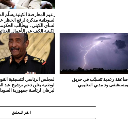
زعيم المعارضة الكينية يسلّم ال
السودانية مذكرة لرفع الحظر ع
الشاي الكيني.. ويطالب الحكومة
الكينية الكف عن الأعمال العدائي
السودان وان تتوقف عن سرقة 
السوداني
صاعقة رعدية تتسبّب في حريق
المجلس الرئاسي لتنسيقية القو
بمستشفى ود مدني التعليمي
الوطنية يعلن دعم ترشيح عبد الف
البرهان لرئاسة جمهورية السودا
انقر للتعليق