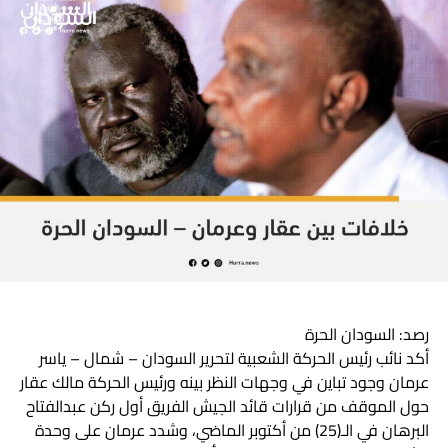
هوية بعض سكان الإقليم. وتمسك ترك برفضهم تمرير أتفاق
شرق السودان وتابع قائلاً “قصة استعمار جديد عبر أتفاق جوبا
وفرض نائب الرئيس لرأيه بإيحاء من قبل مني مناوي ومحمد
حسن نحن جاهزين لمواجهة هذا الأمر”.
رصد: السودان الحرة
أكد نائب رئيس الحركة الشعبية لتحرير السودان – شمال – ياسر
عرمان وجود تباين في وجهات النظر بينه ورئيس الحركة مالك عقار
حول الموقف من قرارات قائد الجيش الفريق أول ركن عبدالفتاح
البرهان في الـ(25) من أكتوبر الماضي، وشدد عرمان على وحدة