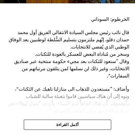
الخرطوم: السوداني
قال نائب رئيس مجلس السيادة الانتقالي الفريق أول محمد
حمدان دقلو، إنّهم ملتزمون بتسليم السُّلطة لوطنيين بعد الوفاق
الوطني الذي يُفضي للانتخابات.
وسخر من مُناداة البعض للعسكر بالعودة للثكنات.
وقال “سنعود للثكنات بعد مجيء حكومة منتخبة عبر صناديق
الانتخابات، وغير ذلك لن نسلمها لمن يتلقون مرتباتهم من
السفارات”.
وأضاف: “مستعدون للذهاب الى منازلنا ناهيك عن الثكنات”،
ونوه إلى أن هناك سياسيين قاموا بتعبئة سالبة للشباب
وأوهموهم بأن هناك اتجاهاً لبيع الميناء، وأردف “نقول لهؤلاء نحن
لسنا عملاء لنبيع موارد الشعب السوداني”.
واتهم دقلو خلال مُخاطبته مساء أمس، تجمُّع شباب البني عامر
والحباب بدار البني عامر، بعض السياسيين بعرقلة مسيرة البلاد
أكمل القراءة
عبر افتعال أساليب رخيصة من أجل العودة مجدداً لكراسي