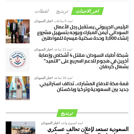
السلطة، وتابع: “هؤلاء وقفوا ضد مصالح الشعب بإيقاف المنحة
اخر الاحداث
ترنديج
لقطات
الإماراتية السعودية لدعم الفترة الانتقالية وعادوا مجدداً وأوقفوا
الدعم الخارجي”.
منذ 6 ساعات
اخبار السودان
الرئيس الجيبوتي يستقبل رجل الأعمال
السوداني أيمن المبارك ويوجه بتسهيل مشروع
إنشاء 3,000 وحدة سكنية ميسرة للمواطنين
منذ 11 ساعة
اخبار السودان
شبكة أطباء السودان: مقتل 4 أشخاص وإصابة
آخرين في هجوم للدعم السريع على “التميد”
بشمال كردفان
منذ 16 ساعة
اخبار السودان
قمة مكة للدفاع المشترك.. تحالف استراتيجي
جديد بين السعودية وتركيا وباكستان
ترنديج
منذ أسبوع واحد
اخبار السودان
السعودية تستعد لإعلان تحالف عسكري