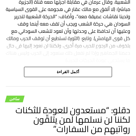
الشعبية. وقال عرمان في مقابلة أجرتها معه قناة (الجزيرة
مباشر): (لا أتفق مع مالك عقار في هجومه على القوى السياسية
ولدينا نقاشات عميقة معه”، وأضاف: “الحركة الشعبية لتحرير
السودان هي حركة الشعب ويجب أن تقف معه أينما وقف
وعليها أن تحافظ على وحدتها وأن تعود للشعب السوداني مع
كل قوى الهامش). وتابع: (الثورة تستطيع أن توقف الحرب ومالك
يتخوف من الرجوع للحرب مرة أخرى، ولكننا لن نعود إليها في حال
دعمنا الجماهير وإذا لم نفعل ذلك سنعود إلى الحرب وليس هناك
ما يستدعي عودة الحركات للحرب).
أكمل القراءة
ساخن
دقلو: “مستعدون للعودة للثكنات
لكننا لن نسلمها لمن يتلقّون
رواتبهم من السفارات”