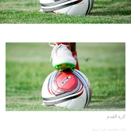
كرة القدم
الخرطوم: باج نيوز