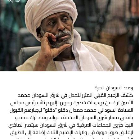
هاشتاق ذات صله :
التالي
مرافعات أشرف خليل .. صباح زاه .. مساء ود الفكي
لا تفوت
وفد حكومي إلـى بورتسودان لمقابلة ترك
رصد: السودان الحرة
كشف الزعيم القبلي المثير للجدل في شرق السودان محمد
الأمين ترك عن تهديدات خطيرة وجهها إليهم نائب رئيس مجلس
السيادة السوداني محمد حمدان دقلو “دقلو” لإجبارهم القبول
باتفاق مسار شرق السودان المختلف حوله. وقاد ترك محتجو
البجا كبرى الجماعات العرقية في شرق السودان سبتمبر الماضي
لإغلاق طرق حيوية في ولايات الإقليم الثلاث إضافة إلى الطريق