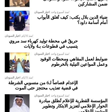
ضمن المشاركين
منذ أسبوع واحد
اخبار السودان
ضياء الدين بلال يكتب: كيف تُغلق الأبواب
أمام أسامة داود؟
منذ 6 أيام
اخبار السودان
حريقٌ في محطة توليد كهرباء سد مروي
يتسبب في قطوعات بـ4 ولايات
منذ أسبوع واحد
اخبار السودان
ضوابط لعمل المقاهي ومحطات الوقود
وعمل المواعين النيلية بالخرطوم
منذ 5 أيام
اخبار السودان
الإعدام قصاصاً لـ6 من منسوبي الشرطة
في قضية تعذيب محتجز حتى الموت
منذ أسبوع واحد
اخبار السودان
المؤسسة القطرية للإعلام تُطلق مبادرة
الحوار الإعلامي لتعزيز الابتكار وتطوير
المشهد الإعلامي