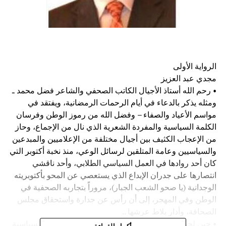
الرواية الأولى
مجدي عبد العزيز
• رحم الله أستاذ الأجيال الكاتب الصحفي والشاعر فضل محمد ـ
ومثله يذكر بالدعاء في أيام الرحمات الرمضانية، ويفتقد في
مواسم الأعياد والصفاء – وفضل الله من رموز الوطن وفرسان
الكلمة السياسية والمفردة الشعرية الذي نال من الإجماع، وحاز
من الإعجاب الكثيف بين أجيال مختلفة من الإعلاميين والمبدعين
والسياسيين وعامة المتلقين لرسائل الوعي، منذ نخبة أكتوبر التي
كان أحد روادها في العمل السياسي الطلابي، وأحد ناقشي
انتصارها على جدران الإبداع الذي يستعصي عن المحو بأكتوبريته
الوجدانية (يا صحو الشعب الجبار)، مروراً بتجاربه الصحفية في
الوطن وفي المهجر، إلى أن رأس عن جدارة واستحقاق مجلس
الصحافة، وأدار بلاط عرشها ..
• حين لحظة عشم تاريخية وبارقة أمل وطنية، والقوى السياسية