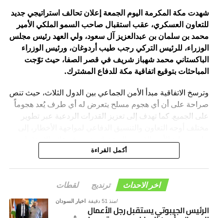
شهدت مكة المكرمة اليوم الجمعة إعلان تحالف استراتيجي جديد
للتعاون العسكري، عقب استقبال صاحب السمو الملكي الأمير
محمد بن سلمان بن عبدالعزيز آل سعود، ولي العهد رئيس مجلس
الوزراء، للرئيس التركي رجب طيب أردوغان، ورئيس الوزراء
الباكستاني محمد شهباز شريف في قصر الصفا، حيث توّجت
المباحثات بتوقيع اتفاقية مكة للدفاع المشترك.
وترسخ الاتفاقية مبدأ الأمن الجماعي بين الدول الثلاث، حيث تنص
صراحة على أن أي هجوم مسلح يتعرض له أي طرف يُعد هجوماً
على الجميع. كما تهدف إلى تعزيز القدرات الردعية عبر تطوير
مختلف أوجه التعاون والتنسيق الدفاعي لمواجهة الأخطار، إلى
جانب حماية الأمن القومي المشترك وترسيخ دعائم الاستقرار
والسلام في المنطقة والعالم.
أكمل القراءة
اخر الاحداث
ترنديج
لقطات
منذ 51 دقيقة
اخبار السودان
الرئيس الجيبوتي يستقبل رجل الأعمال