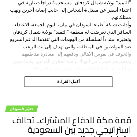
“التميد” بولاية شمال كردفان، مستخدمةً دراجات نارية في
اعتداء أسفر عن مقتل 4 أشخاص إلى جانب إصابة آخرين ونهب
ممتلكاتهم.
وأدانت شبكة أطباء السودان في بيان، اليوم الجمعة، الاعتداء
السافر الذي تعرضت له منطقة “التميد” بولاية شمال كردفان
وتعتبره امتداداً لسلسلة من الهجمات التي تنفذها الدعم السريع
ضد المواطنين في المنطقة، والتي تهدف إلى بث الرعب
والخوف في نفوس الأهالي ودفعهم إلى مغادرة مناطقهم
وتهجيرهم قسراً، في انتهاك واضح لحقوق المدنيين وسلامتهم.
وطالبت شبكة أطباء السودان بوقف جميع الانتهاكات
والاعتداءات ضد المدنيين الذين لا علاقة لهم بالحرب، وتجنيب
أكمل القراءة
السكان المدنيين ويلات الصراع، ودعت المجتمع الدولي والجهات
الإقليمية إلى ممارسة أقصى الضغوط على قيادة الدعم السريع
لوقف هذه الانتهاكات وتحميلها المسؤولية الكاملة عن الانتهاكات
والجرائم المرتكبة بواسطة قواتها بحق المدنيين.
اخبار السودان
قمة مكة للدفاع المشترك.. تحالف
استراتيجي جديد بين السعودية