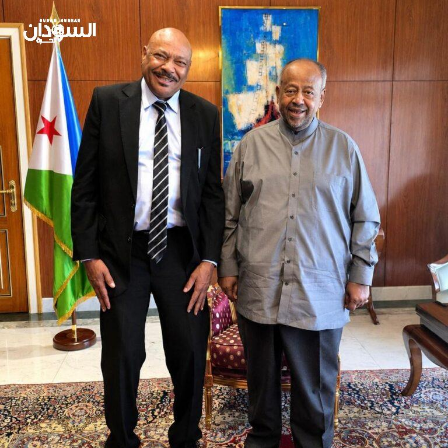
قرنق” في رمبيك والوفد يحمل نقاطاً خلافية أراد أن يستمع فيها
لرأي “قرنق” وبعد استقبال القائد للوفد وقبل طرح ما اختلف
عليه فاجأ “قرنق” الحضور بعلمه بأن واحدة من نقاط الخلاف
التي أتوا بها هي استهلال الدستور بالبسملة، وأردف قائلاً: “نحن
في الحركة الشعبية موافقون على (بسم الله الرحمن الرحيم)
وإن شاء الله نجد الموافقة من الآخرين على بعض ما اختلفوا
عليه، فضج المكان بالضحك ، وعاد الوفد بتوافق على المختلفات”
.
• بلا منازع وطيلة أسبوع عطلة عيد الفطر المبارك وما بعده
شغلت حوارات برنامج (الميزان السياسي) ـ الساحة السياسية
والإعلامية بما في ذلك السوشال ميديا المجنونة ـ ووجد البرنامج
الذي هو من فكرة وإعداد وتقديم الزميلة الإعلامية القديرة
“عفراء فتح الرحمن” الذي بثته قناة (سودانية 24) – كثيراً من
ردود الأفعال المختلفة بين المحايدة والمنحازة، وطبيعي أن تجد
مثل هذه الحوارات ما وجدت لعدة أسباب منها أن الحوار أُجري
مع شخصيات من الوزن الثقيل أو من مثيري الجدل السياسي
والإعلامي مؤخراً، لكن نعتتهم جميعاً الزميلة عفراء بوصف واحد
هو (الشجعان)، وكانت شفرات هذا النجاح للميزان هو ذكاء
المُحاور والمحَاور، والمهارة التراكمية والمهنية للمقدمة التي فعلاً