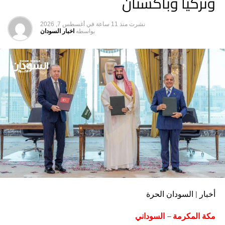
وتركيا وباكستان
نشرت
منذ 11 ساعة
في
أغسطس 7, 2026
بواسطه
اخبار السودان
أخبار | السودان الحرة
مكة المكرمة – السوداني