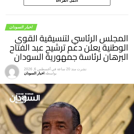
أكمل القراءة
الفعالية تؤكّد عودة الحياة إلى طبيعتها.
وأضاف” هذه رسالة أننا بخير والخرطوم بخير على الرغم من
المعاناة”.
اخبار السودان
المجلس الرئاسي لتنسيقية القوى
الوطنية يعلن دعم ترشيح عبد الفتاح
البرهان لرئاسة جمهورية السودان
نشرت
منذ 20 ساعة
في
أغسطس 6, 2026
بواسطه
اخبار السودان
هاشتاق ذات صله :
التالي
بالصور : ضبط كمية كبيرة من الكريمات الممنوعة بشمال
دارفور
لا تفوت
السودان يقدم دعوة عاجلة لإثيوبيا بشأن سد النهضة