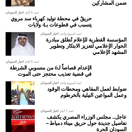
ضمن المشاركين
منذ 5 أيام
اخبار السودان
حريقٌ في محطة توليد كهرباء سد مروي
يتسبب في قطوعات بـ4 ولايات
منذ أسبوع واحد
اخبار السودان
المؤسسة القطرية للإعلام تُطلق مبادرة
الحوار الإعلامي لتعزيز الابتكار وتطوير
المشهد الإعلامي
منذ 5 أيام
اخبار السودان
الإعدام قصاصاً لـ6 من منسوبي الشرطة
في قضية تعذيب محتجز حتى الموت
منذ أسبوع واحد
اخبار السودان
ضوابط لعمل المقاهي ومحطات الوقود
وعمل المواعين النيلية بالخرطوم
منذ 7 أيام
اخبار السودان
عاجل.. مجلس الوزراء المصري يكشف
تفاصيل جديدة حول حريق ميناء دمياط –
السودان الحرة