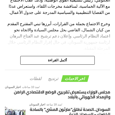
الجكومي، رئيس تنسيقية القوى الوطنية، وذلك عقب الاجتماع
مع الآلية الخماسية، لمناقشة مخرجات اللقاء، واستعراض عددًا
من القضايا التنظيمية والسياسية المدرجة على جدول الأعمال.
وخرج الاجتماع بجملة من القرارات، أبرزها تبني المقترح المقدم
من كيان الشمال، القاضي بحل مجلس السيادة والاتجاه نحو
اعتماد النظام الرئاسي. وإعلان دعم ترشيح عبد الفتاح البرهان
لرئاسة جمهورية السودان، في حال إقرار النظام الرئاسي خلال
المرحلة المقبلة.
كما تمّ التأكيد على عقد المؤتمر العام الثاني لتنسيقية القوى
الوطنية بمدينة الخرطوم خلال الفترة المقبلة.
أكمل القراءة
وأكد المجلس الرئاسي، أن هذه القرارات تأتي في إطار رؤية
التنسيقية الرامية إلى دعم الاستقرار السياسي، وترسيخ
اخر الاحداث
ترنديج
لقطات
مؤسسات الدولة، والإسهام في إنجاح مسار الحوار السوداني –
منذ 10 ساعات
اخبار السودان
السوداني، بما يفضي إلى توافق وطني شامل يؤسس لمرحلة
مجلس الوزراء يستعرض تقريري الوضع الاقتصادي الراهن
والإمداد الكهربائي بالبلاد
جديدة من الأمن والاستقرار والتنمية.
منذ 18 ساعة
اخبار السودان
السودان..الصحة تطلق”مارثون المشي” بالساحة
الخضراء – السودان الحرة