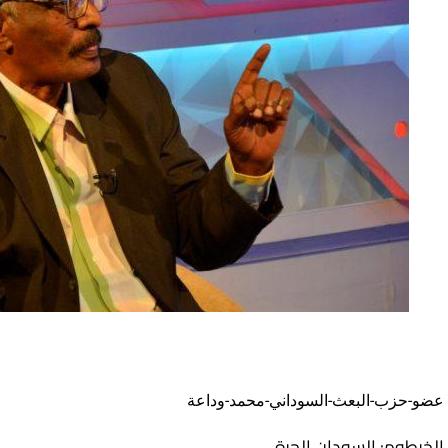
عضو-حزب-البعث-السوداني-محمد-وداعة
الخرطوم: السودان الحرة