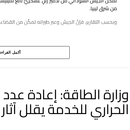
تمكن الجيش السوداني من تدمير رتلٍ عسكريّ تابع لميليشيا
من شرق ليبيا.
وبحسب التقارير، فإنّ الجيش وعبر طيرانه تمكّن من القضاء عل
أكمل القراءة
وزارة الطاقة: إعادة عدد 
الحراري للخدمة يقلل آثا