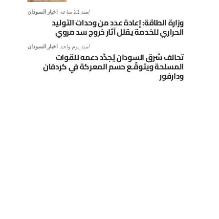
منذ 21 ساعة
اخبار السودان
وزارة الطاقة: إعادة عدد من وحدات التوليد
الحراري للخدمة يقلل آثار خروج سد مروي
منذ يوم واحد
اخبار السودان
تحالف شرق السودان يُجدِّد دعمه للقوات
المسلحة ويتوقّـع حسم المعركة في كردفان
ودارفور