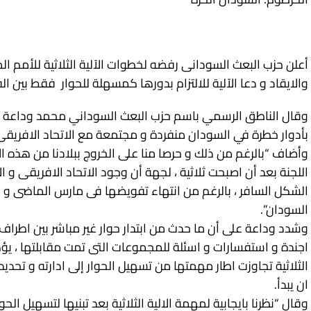
أعلن حزب البعث السودانى رفضه لخطوات الآلية الثلاثية للأمم ال
والايقاد و دعا الآلية للالتزام بدورها كمسهلة للحوار فقط بين ال
وقال الناطق الرسمي باسم حزب البعث السوداني محمد وداعة “إ
بأدوار خطرة في السودان منفردة و مجتمعة مع الاتحاد الافريقى 
وأضاف “بالرغم من ذلك و حرصا منا على الخروج ببلادنا من هذه الا
اللجنة بعد أن اصبحت ثلاثية ، لجهة أن وجود الاتحاد الافريقى و ا
الشكل السافر ، بالرغم من انتهاء تفويضها فى مارس الماضى و 
السودان”.
وشدد وداعة على أن ما حدث من ابتدار حوار غير مباشر بين اطراف 
اجندة و استفسارات و اسئلة للمجموعات التى تمت مقابلتها ، يؤك
الثلاثية تجاوزت اطار مهمتها من تسهيل الحوار إلى ادارته و تحدي
ان يبدأ.
وقال “نظرنا بايجابية لمهمة الالية الثلاثية بعد تبنيها لتسهيل الحو