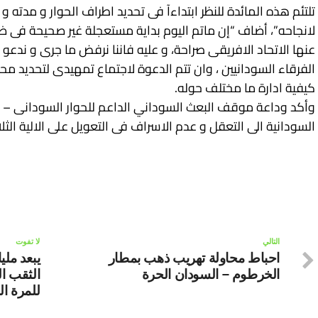
تلتئم هذه المائدة للنظر ابتداءآ فى تحديد اطراف الحوار و مدته و 
لانجاحه”، أضاف “إن ماتم اليوم بداية مستعجلة غير صحيحة فى ضو
عنها الاتحاد الافريقى صراحة، و عليه فاننا نرفض ما جرى و ندعو ا
الفرقاء السودانيين ، وان تتم الدعوة لاجتماع تمهيدى لتحديد محاو
كيفية ادارة ما مختلف حوله.
وأكد وداعة موقف البعث السوداني الداعم للحوار السودانى – ا
السودانية الى التعقل و عدم الاسراف فى التعويل على الالية الثلاث
التالي
لا تفوت
احباط محاولة تهريب ذهب بمطار
يبعد ملي
الخرطوم – السودان الحرة
الثقب ا
للمرة ال