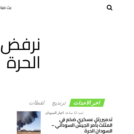
بث مبا
نرفض ت
الحرة
اخر الاحداث
ترنديج
لقطات
منذ 12 ساعة
اخبار السودان
تدمير رتل عسكري ضخم في
المثلث بأمر الجيش السوداني –
السودان الحرة