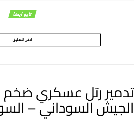
تابع ايضا
انقر للتعليق
تدمير رتل عسكري ضخم في
الجيش السوداني – السود