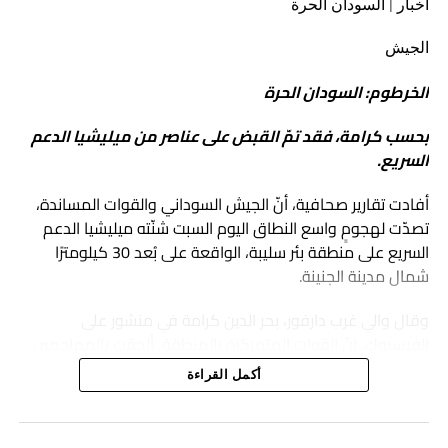
أخبار | السودان الحرة
والمهتمين تطوير أدواتهم المعرفية والتحليلية، وفتح مساحات
أوسع للنقاش حول التحولات السياسية والأمنية التي تشهدها
الجيش
المنطقة والقارة الأفريقية.
الخرطوم: السودان الحرة
بحسب كرامة، فقد تمّ القبض على عناصر من ميليشيا الدعم
السريع.
أفادت تقارير صحافية، أنّ الجيش السوداني والقوات المساندة،
تصدّت لهجومٍ واسع النطاق اليوم السبت شنّته ميليشيا الدعم
السريع على منطقة بئر سليبة، الواقعة على بُعد 30 كيلومترًا
شمال مدينة الجنينة.
وقال والي غرب دارفور، بحر الدين كرامة في منشور على
الفيسبوك، إنّ القوات المتمركزة بالمنطقة، ألحقت بالمهاجمين
خسائر فادحة في الأرواح والمعدات العسكرية، وألقت القبض على
أكمل القراءة
عدد من عناصر الدعم السريع وحققت تقدمًا جديدًا على المحور
الشمالي الغربي.
سفير السودان في تركيا في لقاء بحثي بمنصة دراسات الأمن
والسلام