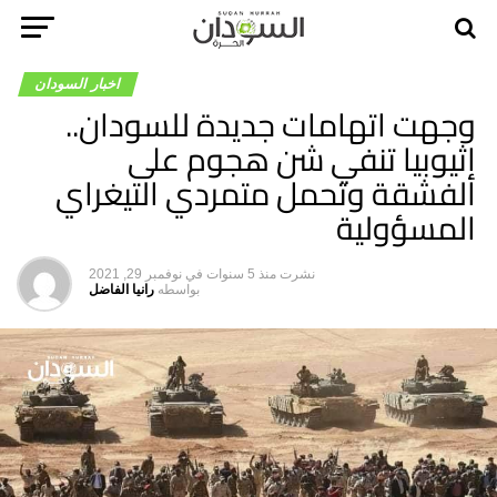
اخبار السودان
وجهت اتهامات جديدة للسودان..
إثيوبيا تنفي شن هجوم على
الفشقة وتحمل متمردي التيغراي
المسؤولية
نشرت
منذ 5 سنوات
في
نوفمبر 29, 2021
بواسطه
رانيا الفاضل