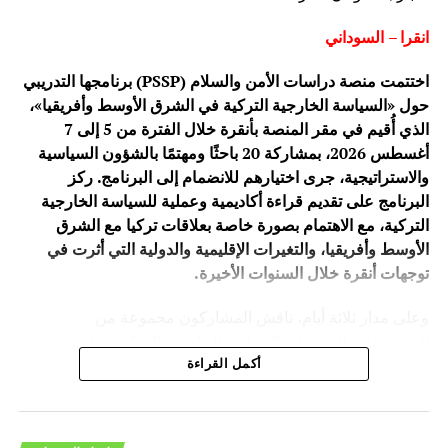
انقرا – السوداني
اختتمت منصة دراسات الأمن والسلام (PSSP) برنامجها التدريبي
حول «السياسة الخارجية التركية في الشرق الأوسط وأفريقيا»،
الذي أُقيم في مقر المنصة بأنقرة خلال الفترة من 5 إلى 7
أغسطس 2026، بمشاركة 20 باحثًا ومهتمًا بالشؤون السياسية
والاستراتيجية، جرى اختيارهم للانضمام إلى البرنامج. ركز
البرنامج على تقديم قراءة أكاديمية وعملية للسياسة الخارجية
التركية، مع الاهتمام بصورة خاصة بعلاقات تركيا مع الشرق
الأوسط وأفريقيا، والتغيرات الإقليمية والدولية التي أثرت في
توجهات أنقرة خلال السنوات الأخيرة.
وعلى مدار ثلاثة أيام، ناقش المشاركون مجموعة من
الموضوعات المرتبطة بالسياسة الخارجية التركية، بما في ذلك
تطورها ومرتكزاتها، وعلاقات تركيا مع دول الشرق الأوسط،
أكمل القراءة
إضافة إلى الحضور التركي المتزايد في أفريقيا، وما يحمله هذا
الحضور من أبعاد سياسية واقتصادية وأمنية.