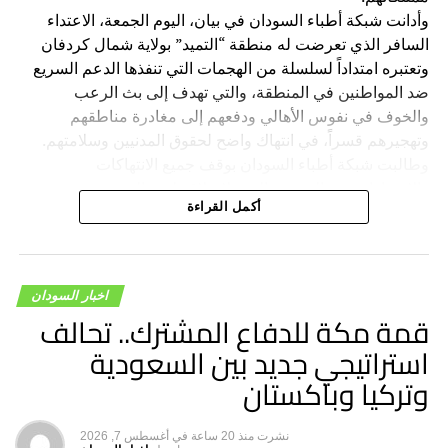
وأدانت شبكة أطباء السودان في بيان، اليوم الجمعة، الاعتداء
السافر الذي تعرضت له منطقة “التميد” بولاية شمال كردفان
وتعتبره امتداداً لسلسلة من الهجمات التي تنفذها الدعم السريع
ضد المواطنين في المنطقة، والتي تهدف إلى بث الرعب
والخوف في نفوس الأهالي ودفعهم إلى مغادرة مناطقهم
وتهجيرهم قسراً، في انتهاك واضح لحقوق المدنيين وسلامتهم.
وطالبت شبكة أطباء السودان بوقف جميع الانتهاكات
والاعتداءات ضد المدنيين الذين لا علاقة لهم بالحرب، وتجنيب
أكمل القراءة
السكان المدنيين ويلات الصراع، ودعت المجتمع الدولي والجهات
الإقليمية إلى ممارسة أقصى الضغوط على قيادة الدعم السريع
لوقف هذه الانتهاكات وتحميلها المسؤولية الكاملة عن الانتهاكات
والجرائم المرتكبة بواسطة قواتها بحق المدنيين.
اخبار السودان
قمة مكة للدفاع المشترك.. تحالف
استراتيجي جديد بين السعودية
وتركيا وباكستان
نشرت
منذ 20 ساعة
في
أغسطس 7, 2026