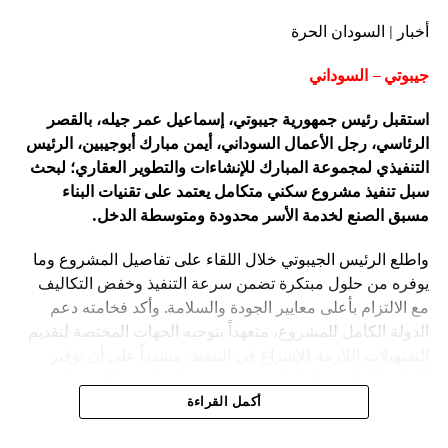
أخبار | السودان الحرة
جيبوتي – السوداني
استقبل رئيس جمهورية جيبوتي، إسماعيل عمر جيله، بالقصر
الرئاسي، رجل الأعمال السوداني، أيمن مبارك أبوجيبين، الرئيس
التنفيذي لمجموعة المبارك للإنشاءات والتطوير العقاري؛ لبحث
سبل تنفيذ مشروع سكني متكامل يعتمد على تقنيات البناء
مسبق الصنع لخدمة الأسر محدودة ومتوسطة الدخل.
واطلع الرئيس الجيبوتي خلال اللقاء على تفاصيل المشروع وما
يوفره من حلول مبتكرة تضمن سرعة التنفيذ وخفض التكاليف
مع الالتزام بأعلى معايير الجودة والسلامة. وأكد فخامته دعم
الدولة الكامل للمشروع، متعهداً بتوجيه الجهات المختصة لتقديم
التسهيلات اللازمة للإسراع في التنفيذ، مشدداً على أن توفير
السكن الملائم يمثل أولوية وطنية ترتبط مباشرة بالاستقرار
الاجتماعي ورؤية البلاد التنموية.
أكمل القراءة
من جانبه، أعلن السيد أيمن مبارك أبوجيبين بدء الخطوات