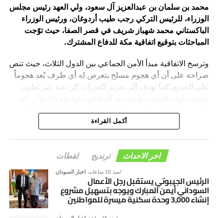
محمد بن سلمان بن عبدالعزيز آل سعود، ولي العهد رئيس مجلس
الوزراء، للرئيس التركي رجب طيب أردوغان، ورئيس الوزراء
الباكستاني محمد شهباز شريف في قصر الصفا، حيث توّجت
المباحثات بتوقيع اتفاقية مكة للدفاع المشترك.
وترسخ الاتفاقية مبدأ الأمن الجماعي بين الدول الثلاث، حيث تنص
صراحة على أن أي هجوم مسلح يتعرض له أي طرف يُعد هجوماً
على الجميع. كما تهدف إلى تعزيز القدرات الردعية عبر تطوير
مختلف أوجه التعاون والتنسيق الدفاعي لمواجهة الأخطار، إلى
جانب حماية الأمن القومي المشترك وترسيخ دعائم الاستقرار
والسلام في المنطقة والعالم.
أكمل القراءة
اخر الاحداث
ترنديج
لقطات
منذ 10 ساعات
اخبار السودان
الرئيس الجيبوتي يستقبل رجل الأعمال
السوداني أيمن المبارك ويوجه بتسهيل مشروع
إنشاء 3,000 وحدة سكنية ميسرة للمواطنين
منذ 15 ساعة
اخبار السودان