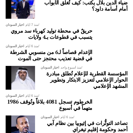
ضياء الدين بلال يكتب: كيف تُغلق الأبواب
أمام أسامة داود؟
منذ 7 أيام
اخبار السودان
حريقٌ في محطة توليد كهرباء سد مروي
يتسبب في قطوعات بـ4 ولايات
منذ 6 أيام
اخبار السودان
الإعدام قصاصاً لـ6 من منسوبي الشرطة
في قضية تعذيب محتجز حتى الموت
منذ أسبوع واحد
اخبار السودان
المؤسسة القطرية للإعلام تُطلق مبادرة
الحوار الإعلامي لتعزيز الابتكار وتطوير
المشهد الإعلامي
منذ 6 أيام
اخبار السودان
الخرطوم تسجل 4081 بلاغاً وتُوقف 1986
متهماً في أسبوع
منذ 6 أيام
اخبار السودان
تصاعد التوتُّرات في إثيوبيا بين نظام آبي
أحمد وحكومة إقليم تيغراي