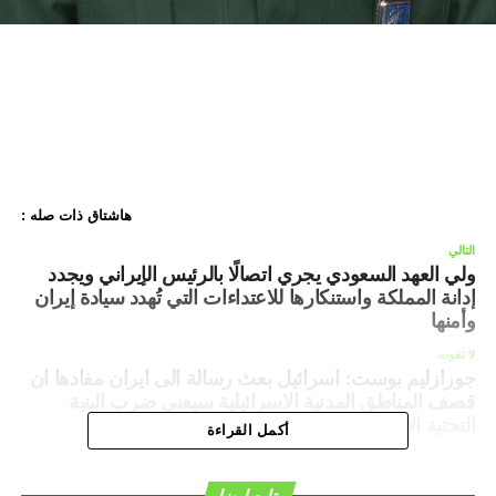
هاشتاق ذات صله :
التالي
ولي العهد السعودي يجري اتصالًا بالرئيس الإيراني ويجدد
إدانة المملكة واستنكارها للاعتداءات التي تُهدد سيادة إيران
وأمنها
لا تفوت
جورازليم بوست: اسرائيل بعث رسالة الى ايران مفادها ان
قصف المناطق المدنية الاسرائيلية سيعني ضرب البنية
التحتية الاستراتيجية الايرانية
أكمل القراءة
تابع ايضا