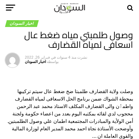
اخبار السودان
وصول طلمبتي مياه ضغط عال
اسعافى لمياه القضارف
نشرت
منذ 4 سنوات
في
فبراير 26, 2022
بواسطه
اخبار السودان
وصلت ولاية القضارف طلمبتا ضخ ضغط عال سيتم تركيبها
بمحطة الشواك ضمن برنامج الحل الاسعافى لمياه القضارف
واطمٲن والى القضارف المكلف الاستاذ محمد عبد الرحمن
محجوب لدي لقائه بمكتبه اليوم بعدد من اعضاء حكومة ولجنة
أمن الولأية والمبادرات المجتمعية اطمان علي وصول الطلمبتين.
وأوضحت الأستاذة نجاة احمد محمد المدير العام لوزارة المالية
والقوى العاملة ان …