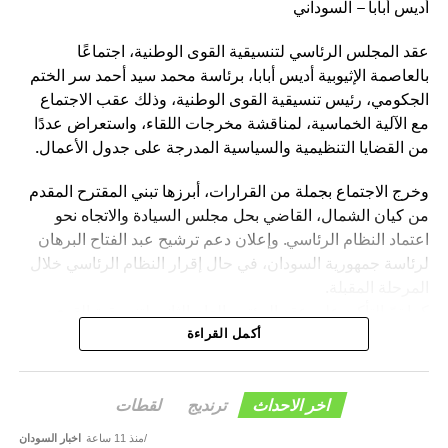
أديس أبابا – السوداني
عقد المجلس الرئاسي لتنسيقية القوى الوطنية، اجتماعًا
بالعاصمة الإثيوبية أديس أبابا، برئاسة محمد سيد أحمد سر الختم
الجكومي، رئيس تنسيقية القوى الوطنية، وذلك عقب الاجتماع
مع الآلية الخماسية، لمناقشة مخرجات اللقاء، واستعراض عددًا
من القضايا التنظيمية والسياسية المدرجة على جدول الأعمال.
وخرج الاجتماع بجملة من القرارات، أبرزها تبني المقترح المقدم
من كيان الشمال، القاضي بحل مجلس السيادة والاتجاه نحو
اعتماد النظام الرئاسي. وإعلان دعم ترشيح عبد الفتاح البرهان
لرئاسة جمهورية السودان، في حال إقرار النظام الرئاسي خلال
المرحلة المقبلة.
كما تمّ التأكيد على عقد المؤتمر العام الثاني لتنسيقية القوى
الوطنية بمدينة الخرطوم خلال الفترة المقبلة.
أكمل القراءة
وأكد المجلس الرئاسي، أن هذه القرارات تأتي في إطار رؤية
التنسيقية الرامية إلى دعم الاستقرار السياسي، وترسيخ
اخر الاحداث
ترنديج
لقطات
مؤسسات الدولة، والإسهام في إنجاح مسار الحوار السوداني –
منذ 11 ساعة
اخبار السودان