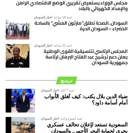
السوداني، بما يفضي إلى توافق وطني شامل يؤسس لمرحلة
مجلس الوزراء يستعرض تقريري الوضع الاقتصادي الراهن
والإمداد الكهربائي بالبلاد
جديدة من الأمن والاستقرار والتنمية.
منذ 18 ساعة
اخبار السودان
السودان..الصحة تطلق”مارثون المشي” بالساحة
الخضراء – السودان الحرة
منذ 21 ساعة
اخبار السودان
المجلس الرئاسي لتنسيقية القوى الوطنية
يعلن دعم ترشيح عبد الفتاح البرهان لرئاسة
جمهورية السودان
ترنديج
منذ 7 أيام
اخبار السودان
ضياء الدين بلال يكتب: كيف تُغلق الأبواب
أمام أسامة داود؟
منذ أسبوع واحد
اخبار السودان
السعودية تستعد لإعلان تحالف عسكري
بحري لحماية البحر الأحمر.. والسودان