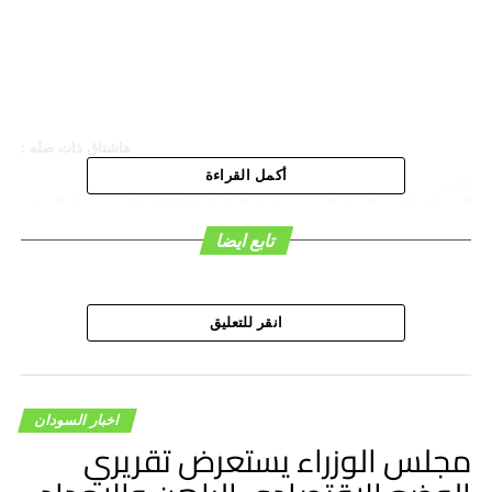
هاشتاق ذات صله :
أكمل القراءة
التالي
العملية العسكرية الروسية بأوكرانيا.. إطلاق نار بوسط كييف
– السودان الحرة
تابع ايضا
لا تفوت
حارات أمبدة تعاني العطش وزيادة في سعر برميل الكارو
انقر للتعليق
اخبار السودان
مجلس الوزراء يستعرض تقريري