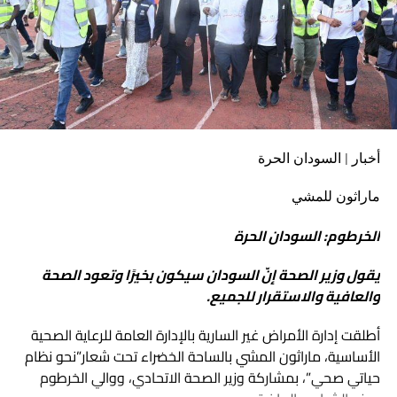
الكهربائي، كما اطمأن على الجهود الجارية لإصلاح العطل في سد
مروي، خاصةً وأنّ الاسبيرات الخاصة بتصليح هذه الأعطال قد
وصلت إلى البلاد وكل الفرق الفنية جاهزة لتقديم الخدمة
المطلوبة.
أخبار | السودان الحرة
ماراثون للمشي
الخرطوم: السودان الحرة
يقول وزير الصحة إنّ السودان سيكون بخيرًا وتعود الصحة
والعافية والاستقرار للجميع.
أطلقت إدارة الأمراض غير السارية بالإدارة العامة للرعاية الصحية
الأساسية، ماراثون المشي بالساحة الخضراء تحت شعار”نحو نظام
حياتي صحي”، بمشاركة وزير الصحة الاتحادي، ووالي الخرطوم