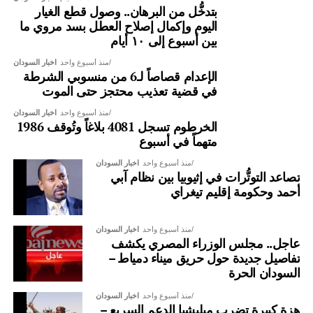
بتدخُّل من البرهان.. وصول قطع الغيار
اليوم وإكمال إصلاح العطل بسد مروي ما
بين أسبوع إلى ١٠ أيام
منذ أسبوع واحد
اخبار السودان
الإعدام قصاصاً لـ6 من منسوبي الشرطة
في قضية تعذيب محتجز حتى الموت
منذ أسبوع واحد
اخبار السودان
الخرطوم تسجل 4081 بلاغاً وتُوقف 1986
متهماً في أسبوع
منذ أسبوع واحد
اخبار السودان
تصاعد التوتُّرات في إثيوبيا بين نظام آبي
أحمد وحكومة إقليم تيغراي
منذ أسبوع واحد
اخبار السودان
عاجل.. مجلس الوزراء المصري يكشف
تفاصيل جديدة حول حريق ميناء دمياط –
السودان الحرة
منذ أسبوع واحد
اخبار السودان
هزة كبيرة تضرب ميليشيا الدعم السريع –