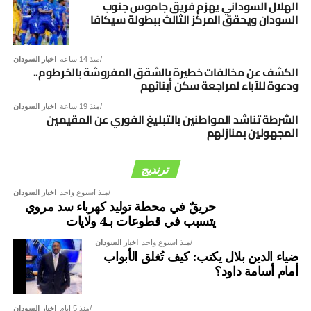
الهلال السوداني يهزم فريق جاموس جنوب
الأمن والاستقرار بالولاية، وتهيئة الظروف المُناسبة لتسهيل عودة
السودان ويحقق المركز الثالث ببطولة سيكافا
المواطنين إلى مناطقهم.
منذ 14 ساعة
اخبار السودان
واستمع الاجتماع إلى تقرير مُفصّل قدمه الفريق شرطة ياسر
الكشف عن مخالفات خطيرة بالشقق المفروشة بالخرطوم..
عمر أبوزيد، مدير عام قوات السجون، حول الجهود المبذولة
ودعوة للآباء لمراجعة سكن أبنائهم
لإعادة تأهيل وصيانة المؤسسات الإصلاحية، بما يمكنها من
منذ 19 ساعة
اخبار السودان
استيعاب النزلاء، وفقًا للمعايير المطلوبة، مع مراعاة مبادئ
الشرطة تناشد المواطنين بالتبليغ الفوري عن المقيمين
المجهولين بمنازلهم
حقوق الإنسان والضوابط القانونية ذات الصلة.
ترنديج
منذ أسبوع واحد
اخبار السودان
حريقٌ في محطة توليد كهرباء سد مروي
يتسبب في قطوعات بـ4 ولايات
منذ أسبوع واحد
اخبار السودان
ضياء الدين بلال يكتب: كيف تُغلق الأبواب
أمام أسامة داود؟
منذ 5 أيام
اخبار السودان