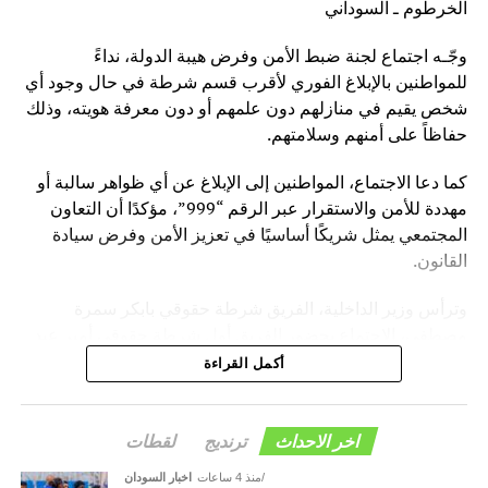
الخرطوم ـ السوداني
المفروشة، خالد يس، أن الحملة مهمة وكشفت العديد من
المخالفات وهي مستمرة وشاملة لكل محليات الولاية.
وجّـه اجتماع لجنة ضبط الأمن وفرض هيبة الدولة، نداءً
ونصح يس، أصحاب المكاتب العقارية وملاك الشقق بالحرص
للمواطنين بالإبلاغ الفوري لأقرب قسم شرطة في حال وجود أي
على التنظيم والترخيص لتفادي الوقوع في المخالفات.
شخص يقيم في منازلهم دون علمهم أو دون معرفة هويته، وذلك
حفاظاً على أمنهم وسلامتهم.
كما دعا الاجتماع، المواطنين إلى الإبلاغ عن أي ظواهر سالبة أو
مهددة للأمن والاستقرار عبر الرقم “999”، مؤكدًا أن التعاون
المجتمعي يمثل شريكًا أساسيًا في تعزيز الأمن وفرض سيادة
القانون.
وترأس وزير الداخلية، الفريق شرطة حقوقي بابكر سمرة
مصطفى، الاجتماع بحضور الفريق أول شرطة حقوقي أمير عبد
المنعم فضل حسين، مدير عام قوات الشرطة، وأعضاء اللجنة.
أكمل القراءة
وأوضح المتحدث الرسمي باسم قوات الشرطة ـ رئيس اللجنة
الإعلامية، العميد شرطة فتح الرحمن محمد التوم، أن الاجتماع
اخر الاحداث
ترنديج
لقطات
ناقش تقارير أداء اللجان المختلفة، واطمأن على الجهود الكبيرة
منذ 4 ساعات
اخبار السودان
التي تبذلها اللجان في إسناد لجنة أمن ولاية الخرطوم، وتعزيز