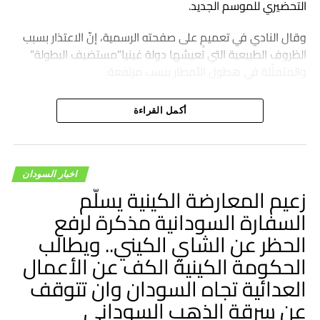
التحضيري للموسم الجديد.
وقال النادي في تعميمٍ على صفحته الرسمية، إنّ الاعتذار بسبب
الظروف الطبيعية التي تعيشها دولة غينيا”مستضيف البطولة”
والمتمثّلة في هطول الأمطار بنسب مرتفعة.
أكمل القراءة
اخبار السودان
زعيم المعارضة الكينية يسلّم
السفارة السودانية مذكرة لرفع
الحظر عن الشاي الكيني.. ويطالب
الحكومة الكينية الكف عن الأعمال
العدائية تجاه السودان وان تتوقف
عن سرقة الذهب السوداني