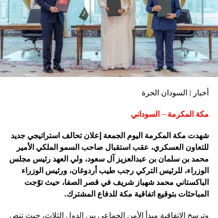
أخبار | السودان الحرة
مكة المكرمة – السوداني
شهدت مكة المكرمة اليوم الجمعة إعلان تحالف استراتيجي جديد
للتعاون العسكري، عقب استقبال صاحب السمو الملكي الأمير
محمد بن سلمان بن عبدالعزيز آل سعود، ولي العهد رئيس مجلس
الوزراء، للرئيس التركي رجب طيب أردوغان، ورئيس الوزراء
الباكستاني محمد شهباز شريف في قصر الصفا، حيث توّجت
المباحثات بتوقيع اتفاقية مكة للدفاع المشترك.
وترسخ الاتفاقية مبدأ الأمن الجماعي بين الدول الثلاث، حيث تنص