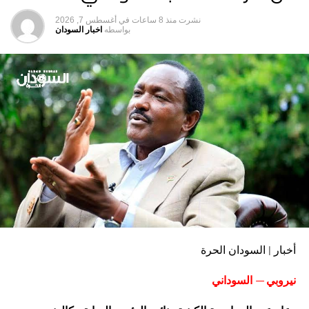
نشرت
منذ 8 ساعات
في
أغسطس 7, 2026
بواسطه
اخبار السودان
أخبار | السودان الحرة
نيروبي — السوداني