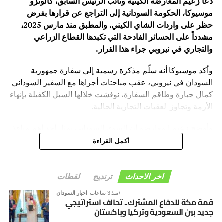
دعا زعيم المعارضة الكينية ونائب الرئيس السابق، كالونزو
موسيوكا، الحكومة السودانية إلى التراجع عن قرارها بفرض
حظر على واردات الشاي الكيني، والمطبق منذ مارس 2025،
مشدداً على الخسائر الفادحة التي تكبدها القطاع الزراعي
والتجاري في نيروبي جراء هذا القرار.
وأكد موسيوكا أنه سلّم مذكرة رسمية إلى سفارة جمهورية
السودان في نيروبي، عقب مباحثات أجراها مع السفير السوداني
كمال جبارة وطاقم السفارة، نوقشت خلالها السبل الكفيلة بإنهاء
الأزمة وتجاوز العقبات التجارية الحالية.
وأوضح زعيم المعارضة أن السوق السوداني يمثل أحد أهم منافذ
التصدير الرئيسية للبلاد، حيث كان يستوعب سنوياً نحو 35 مليون
أكمل القراءة
كيلوغرام من الشاي الكيني، بقيمة مالية تصل إلى 70 مليون
دولار، مما يجعله ضمن قائمة كبرى خمسة أسواق مستوردة لهذا
المنتج الحيوي.
اخر الاحداث
ترنديج
لقطات
منذ 3 ساعات
اخبار السودان
وكشف موسيوكا عن تداعيات ميدانية مقلقة للحظر، مشيراً إلى
قمة مكة للدفاع المشترك.. تحالف استراتيجي
وجود أكثر من 3.44 مليون كيلوغرام من الشاي المحتجز حالياً
جديد بين السعودية وتركيا وباكستان
في أرصفة ومخازن ميناء مومباسا، بقيمة تتجاوز 10.3 ملايين