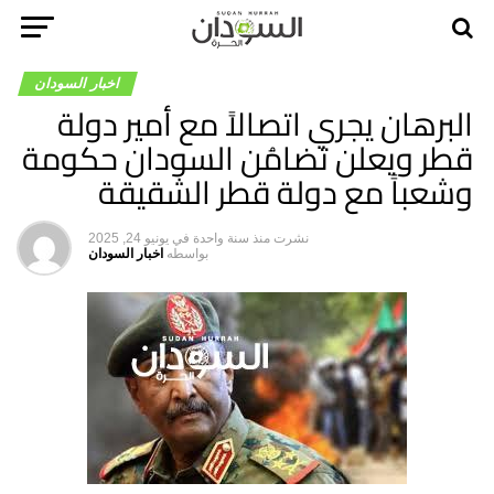
اخبار السودان
البرهان يجري اتصالاً مع أمير دولة
قطر ويعلن تضامُن السودان حكومة
وشعباً مع دولة قطر الشقيقة
نشرت
منذ سنة واحدة
في
يونيو 24, 2025
بواسطه
اخبار السودان