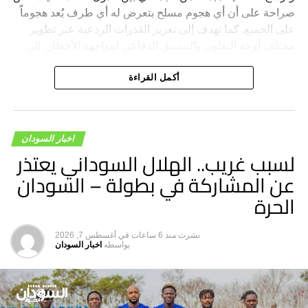
صراحة على أن أي هجوم مسلح يتعرض له أي طرف يُعد هجوماً
على الجميع. كما تهدف إلى تعزيز القدرات الردعية عبر تطوير
مختلف أوجه التعاون والتنسيق الدفاعي لمواجهة الأخطار، إلى
جانب حماية الأمن القومي المشترك وترسيخ دعائم الاستقرار
والسلام في المنطقة والعالم.
أكمل القراءة
اخبار السودان
لسبب غريب.. الهلال السوداني يعتذر
عن المشاركة في بطولة – السودان
الحرة
نشرت
منذ 6 ساعات
في
أغسطس 7, 2026
بواسطه
اخبار السودان