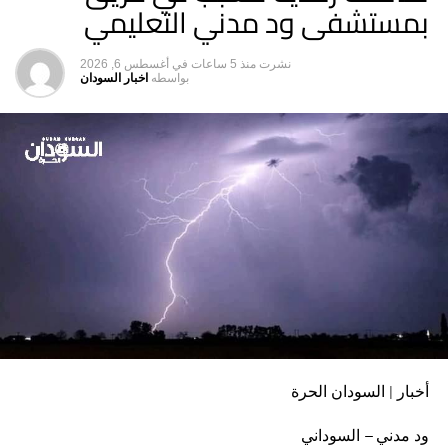
بمستشفى ود مدني التعليمي
لا تفوت
حسناوات الإعلام السوداني – بقلم: محمدعثمان الرضي
نشرت
منذ 5 ساعات
في
أغسطس 6, 2026
بواسطه
اخبار السودان
أخبار | السودان الحرة
ود مدني – السوداني