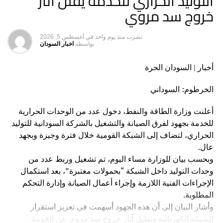
التوليد الحراري للخدمة يقلل آثار
خروج سد مروي
نشرت
منذ يوم واحد
في
أغسطس 5, 2026
بواسطه
اخبار السودان
أخبار | السودان الحرة
الخرطوم: السوداني
أعلنت وزارة الطاقة والنفط، دخول عدد من الوحدات الحرارية
للخدمة بجهود لفرق الصيانة والتشغيل بالشركة السودانية للتوليد
الحراري، لتضاف إلى الشبكة القومية خلال فترة وجيزة وبجهد
عال.
وبحسب بيان للوزارة مساء اليوم، تم تشغيل وربط عدد من
وحدات التوليد داخل الشبكة “بحمولات معتبرة”، بعد استكمال
الإجراءات الفنية اللازمة وإجراء أعمال الصيانة وإدارة التحكم
المطلوبة.
​وأشار البيان إلى أن هذه الجهود أسهمت في تعزيز استقرار
الشبكة الكهربائية وتقليل آثار خروج سد مروي عن الخدمة.