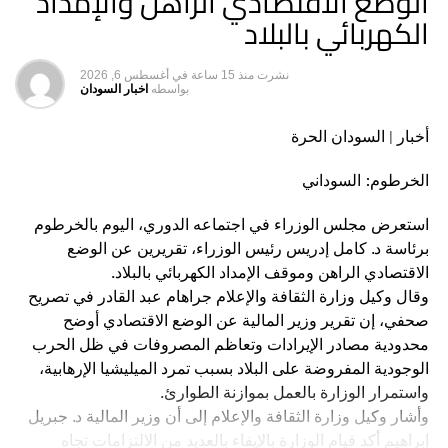
الوضع الاقتصادي الراهن والإمداد
الكهربائي بالبلاد
الكبير الذي حدث بالبنيات التحتية في الخرطوم باعتبارها كانت
مركزاً للمعارك الرئيسية، الأمر الذي انسحب عليه تدمير ممنهج
من قبل المليشيا في منشآت المياه والكهرباء والخدمات الأخرى.
نشرت
منذ 15 ساعة
في
أغسطس 6, 2026
بواسطه
اخبار السودان
وكانت حكومة الولاية دعت موظفيها لقطع الاجازة التي منحت
أخبار | السودان الحرة
لهم منذ اندلاع الحرب منتصف أبريل 2023، وطالبتهم العودة إلى
العمل، في وقت لم يتمكن هؤلاء الموظفون من صرف متأخرات
الخرطوم: السوداني
مرتباتهم واستحقاقاتهم لأكثر من 14 شهراً عقب الحرب حتى
بداية العام 2025م.
استعرض مجلس الوزراء في اجتماعه الدوري، اليوم بالخرطوم
برئاسة د. كامل إدريس رئيس الوزراء، تقريرين عن الوضع
وناقش اجتماع لحكومة ولاية الخرطوم في اجتماعه الراتب أمس
الاقتصادي الراهن وموقف الإمداد الكهربائي بالبلاد.
برئاسة والي الخرطوم أحمد عثمان، الترتيبات الخاصة بتنفيذ قرار
وقال وكيل وزارة الثقافة والإعلام جراهام عبد القادر في تصريح
قطع الاجازة المفتوحة للعالمين بالولاية ومباشرة العمل اليوم
صحفي، إن تقرير وزير المالية عن الوضع الاقتصادي أوضح
الأحد.
محدودية مصادر الإيرادات وتعاظم المصروفات في ظل الحرب
الوجودية المفروضة على البلاد بسبب تمرد الميليشيا الإرهابية،
وقدم المديرون العامون للوزارات وأمناء المجالس العليا
واستمرار الوزارة بالعمل بموازنة الطوارئ.
والمديرون التنفيذيون للمحليات، تقارير عن التجهيزات التي قاموا
وأشار وكيل وزارة الثقافة والإعلام إلى أن وزير المالية د. جبريل
بها لممارسة العمل من داخل مقار الوزارات والمجالس العليا
إبراهيم أكد قيام الوزارة بالإيفاء بالعديد من الالتزامات تجاه
والمحليات والهيئات وكافة وحدات الولاية مع الاستمرار في