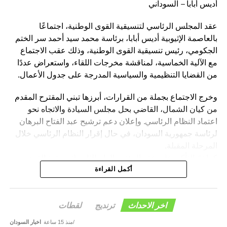
أديس أبابا – السوداني
عقد المجلس الرئاسي لتنسيقية القوى الوطنية، اجتماعًا
بالعاصمة الإثيوبية أديس أبابا، برئاسة محمد سيد أحمد سر الختم
الجكومي، رئيس تنسيقية القوى الوطنية، وذلك عقب الاجتماع
مع الآلية الخماسية، لمناقشة مخرجات اللقاء، واستعراض عددًا
من القضايا التنظيمية والسياسية المدرجة على جدول الأعمال.
وخرج الاجتماع بجملة من القرارات، أبرزها تبني المقترح المقدم
من كيان الشمال، القاضي بحل مجلس السيادة والاتجاه نحو
اعتماد النظام الرئاسي. وإعلان دعم ترشيح عبد الفتاح البرهان
لرئاسة جمهورية السودان، في حال إقرار النظام الرئاسي خلال
المرحلة المقبلة.
كما تمّ التأكيد على عقد المؤتمر العام الثاني لتنسيقية القوى
الوطنية بمدينة الخرطوم خلال الفترة المقبلة.
أكمل القراءة
وأكد المجلس الرئاسي، أن هذه القرارات تأتي في إطار رؤية
التنسيقية الرامية إلى دعم الاستقرار السياسي، وترسيخ
اخر الاحداث
ترنديج
لقطات
مؤسسات الدولة، والإسهام في إنجاح مسار الحوار السوداني –
منذ 15 ساعة
اخبار السودان