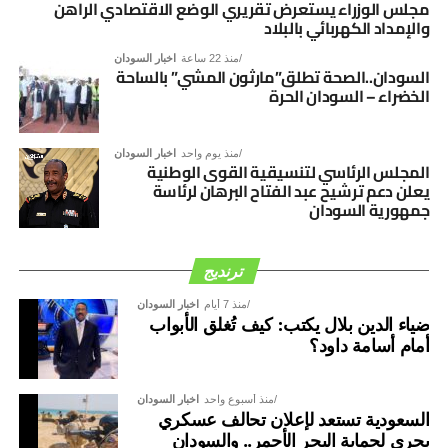
السوداني، بما يفضي إلى توافق وطني شامل يؤسس لمرحلة
مجلس الوزراء يستعرض تقريري الوضع الاقتصادي الراهن
والإمداد الكهربائي بالبلاد
جديدة من الأمن والاستقرار والتنمية.
منذ 22 ساعة
اخبار السودان
السودان..الصحة تطلق”مارثون المشي” بالساحة
الخضراء – السودان الحرة
منذ يوم واحد
اخبار السودان
المجلس الرئاسي لتنسيقية القوى الوطنية
يعلن دعم ترشيح عبد الفتاح البرهان لرئاسة
جمهورية السودان
ترنديج
منذ 7 أيام
اخبار السودان
ضياء الدين بلال يكتب: كيف تُغلق الأبواب
أمام أسامة داود؟
منذ أسبوع واحد
اخبار السودان
السعودية تستعد لإعلان تحالف عسكري
بحري لحماية البحر الأحمر.. والسودان