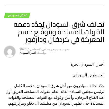
اخبار السودان
تحالف شرق السودان يُجدِّد دعمه
للقوات المسلحة ويتوقّـع حسم
المعركة في كردفان ودارفور
نشرت
منذ يوم واحد
في
أغسطس 4, 2026
بواسطه
اخبار السودان
أخبار | السودان الحرة
الخرطوم ـ السوداني
جدّد تحالف مبادرون من أجل شرق السودان، دعمه الكامل
لرئيس مجلس السيادة القائد العام للقوات المسلحة، الفريق أول
عبد الفتاح البرهان، وأعلن وقوفه مع القوات المسلحة والقوات
المساندة حتى تطهير السودان من ميليشيا آل دقلو ومرتزقتهم.