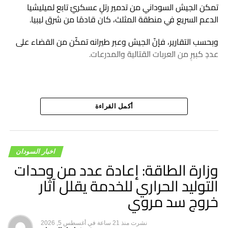
تمكن الجيش السوداني من تدمير رتلٍ عسكريّ تابع لميليشيا
الدعم السريع في منطقة المثلث، كان قادمًا من شرق ليبيا.
وبحسب التقارير، فإنّ الجيش وعبر طيرانه تمكّن من القضاء على
عددٍ كبيرٍ من العربات القتالية والمدرعات.
أكمل القراءة
اخبار السودان
وزارة الطاقة: إعادة عدد من وحدات
التوليد الحراري للخدمة يقلل آثار
خروج سد مروي
نشرت
منذ 21 ساعة
في
أغسطس 5, 2026