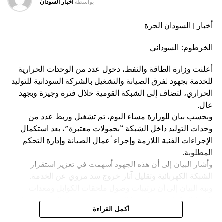
بواسطه
اخبار السودان
أخبار | السودان الحرة
الخرطوم: السوداني
أعلنت وزارة الطاقة والنفط، دخول عدد من الوحدات الحرارية
للخدمة بجهود لفرق الصيانة والتشغيل بالشركة السودانية للتوليد
الحراري، لتضاف إلى الشبكة القومية خلال فترة وجيزة وبجهد
عال.
وبحسب بيان للوزارة مساء اليوم، تم تشغيل وربط عدد من
وحدات التوليد داخل الشبكة “بحمولات معتبرة”، بعد استكمال
الإجراءات الفنية اللازمة وإجراء أعمال الصيانة وإدارة التحكم
المطلوبة.
​وأشار البيان إلى أن هذه الجهود أسهمت في تعزيز استقرار
الشبكة الكهربائية وتقليل آثار خروج سد مروي عن الخدمة.
ونبه البيان إلى أن ترتيبات وصول ملحقات الكوابل ومعدات
الربط المكملة في طريقها إلى سد مروي، وجارٍ التجهيزات على
أكمل القراءة
مدار الساعة والتي يشرف عليها الوزير وفريق إدارة الكهرباء.