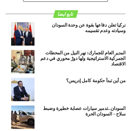
اخبار السودان
TRANDING
HURRA NEWS
هاشتاق ذات صله :
تابع ايضا
قناة السودان
السودان الحرة
السودان
تركيا تعلن دفاعها بقوة عن وحدة السودان
التالي
وسيادته وعدم تقسيمه
السودان.. تدمير منظومة تشغيل وإطلاق المسيرات ومقتل
طاقم تشغيلها – السودان الحرة
لا تفوت
المدير العام للجمارك: نهر النيل من المحطات
قيادي بحزب المؤتمر الوطني يحسم جدل مثير – السودان
الجمركية الاستراتيجية ولها دورٌ محوري في دعم
الحرة
الاقتصاد
من أين تبدأ حكومة كامل إدريس؟
السودان..تدمير سيارات عصابة خطيرة وضبط
سلاح – السودان الحرة