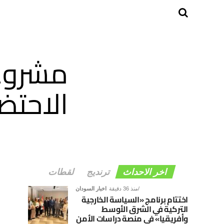
مشروع 
الاحتضا
اخر الاحداث
ترنديج
لقطات
منذ 36 دقيقة
اخبار السودان
اختتام برنامج «السياسة الخارجية
التركية في الشرق الأوسط
وأفريقيا» في منصة دراسات الأمن