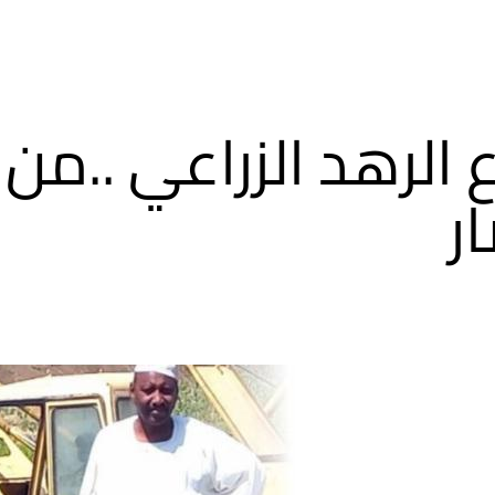
الرهد الزراعي ..من ا
ر