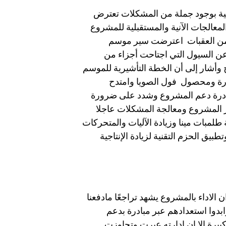
اعية بوجود جملة من المشكلات تعترض
لمعالجات الآنية والمستقبلية للمشروع
المنصرم ٢٠٢١/٢٠٢٢م شهد حزمة من العقبات اعترضت سير موسم
عن السيول التي اجتاحت أجزاء من
وأشار إلى أن الخطة التأشيرية للموسم
 القطن والذرة ومحصول فول الصويا وامتدح
مبادرة دعم المشروع وشدد على ضرورة
ر المشروع ومعالجة المشكلات عاجلا
طلمبات مينا وزيادة الآليات والمتحركات
بيق الحزم التقنية لزيادة الإنتاجية
لاداء بالمشروع يشهد تراجعًا مادفعنا
بدوا استعدادهم عبر مبادرة بدعم
رة الا ان ادارته عبرت وتجاوزت