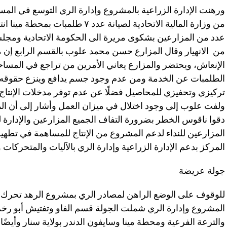
ورهنت الإدارة الزراعية بالمشروع وإدارة الري التوسع في المساحا
من وزارة المالية الاتحادية لصيانة عد
عدد من المزارعين بشكوى مريرة الى الحكومة الاتحادية ومجلس
من الانهيار وقال المزارع حسن محمد علوب بالقسم الرابع إن 
الإنعاش، ويحتضر والمزارع يعاني الأمرين من تراجع في المس
الطلمبات عن الخدمة ومن عدم وجود جسم يدافع وينزع حقوقه 
تركيزي وتحفيزي للمحاصيل فضلًا عن عدم توفر مدخلات الإنتاج إ
ولفت علوب إلى وجود اختلال في ميزان العمل وأشار إلى أن الم
دقوا ناقوس الخطر بضرورة التفاف الجميع المزارعين والإدارة 
المزارعين للنداء لدعم المشروع من الإنتاج للمساهمة في تط
المركز بدعم الإدارة الزراعية وإدارة الري بالآليات والمتحركات 
جولة عريضة
للوقوف على الوضع الراهن لمصادر الري بمشروع الرهد تحرك 
المشروع وإدارة الري شملت الجولة قسم الفاو وتفتيش أبو رخم 
والترعة الفرعية ومحطة مينا وسايفون الدندر بولاية سنار وأي