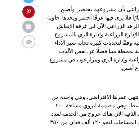
زراعي بأن مشروعهم يحتضر وأصبح
ا فلا يرى فيها عرقًا أخضر ويجدها خاوية
رهد الزراعي الآن في غرفة الإنعاش
لإدارة الزراعية وإدارة الري بالمشروع
وفقًا لتحديات كبيرة تجابه سير الأداء
د بخروج ٧ طلمبات عن الخدمة من جملة ١١ طلمبة بمحطة مينا فضلًا عن نقص الآليات
راعية وإدارة الري ومزارعون في مشروع
وع أمس.
بل نصف قرن من الزمان لعدد ١١ طلمبة انتهى عمرها الافتراضي، وهي واحدة من
أكبر المحطات في السودان وإفريقيا وعلى مستوى الشرق الأوسط، وهي مصممة لتروي مساحة ٤٠٠
لمبة وإنتاجية الطلمبة الواحدة ٩،٥ م. م في الثانية الآن هناك خروج من الخدمة لعدد
٧ طلمبات وتم تأهيل ٤ طلمبات خلال الفترة الماضية أدت لتقلص المساحات لنحو ١٢٠ ألف فدان من ٣٥٠