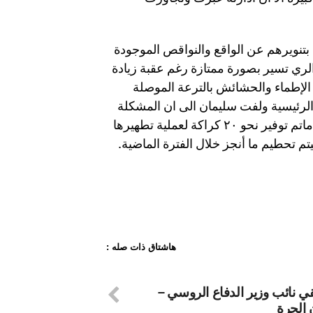
تنويرهم عن الواقع والنواقص الموجودة
لري تسير بصورة ممتازة رغم عقبة زيادة
ة الإطماء والحشائش بالترعة الموصلة
ئش بالترعة الرئيسية ولفت سليمان الى ان المشكلة
تكمن في قنوات الشبكة الدنيا والقنوات الفرعية والمصارف اذا ماتم توفير نحو ٢٠ كراكة لعملية تطهيرها
 تحطيم ما أنجز خلال الفترة الماضية.
هاشتاق ذات صله :
قي نائب وزير الدفاع الروسي –
 الحرة