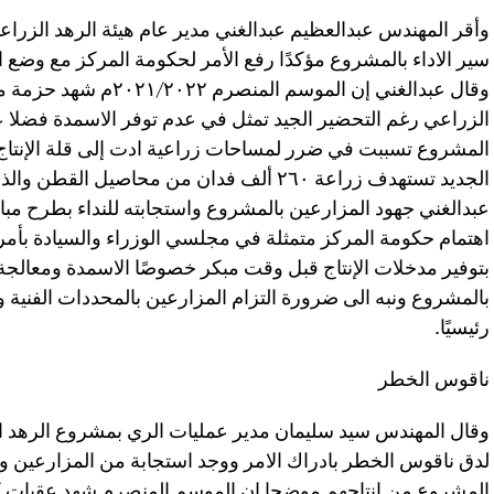
وأقر المهندس عبدالعظيم عبدالغني مدير عام هيئة الرهد الزر
سير الاداء بالمشروع مؤكدًا رفع الأمر لحكومة المركز مع وضع ا
وقال عبدالغني إن الموسم 
الزراعي رغم التحضير الجيد تمثل في عدم توفر الاسمدة فضلا 
المشروع تسببت في ضرر لمساحات زراعية ادت إلى قلة الإنتاج 
الجديد تستهدف زراعة ٢٦٠ ألف فدان من محاصيل
عبدالغني جهود المزارعين بالمشروع واستجابته للنداء بطرح 
اهتمام حكومة المركز متمثلة في مجلسي الوزراء والسيادة بأم
بتوفير مدخلات الإنتاج قبل وقت مبكر خصوصًا الاسمدة ومعالجة 
بالمشروع ونبه الى ضرورة التزام المزارعين بالمحددات الفنية وتط
رئيسيًا.
ناقوس الخطر
وقال المهندس سيد سليمان مدير عمليات الري بمشروع الرهد ان ا
لدق ناقوس الخطر بادراك الامر ووجد استجابة من المزارعين وا
المشروع من إنتاجهم موضحا ان الموسم المنصرم شهد عقبات كبي