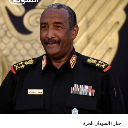
واكتفى القانوني ورئيس هيئة الدفاع عن الرئيس المعزول عمر
البشير، د. عبد الرحمن الخليفة، بما نشرته النيابة العامة بأن
اعتقال أعضاء من لجنة إزالة التمكين قانوني، منوهاً إلى أن الأمر
لا يحتاج للحديث، ولا يوجد حديث بعد النيابة العامة.
ولفت الخليفة فى تصريحه لـ(السوداني) إلى إصدار وزارة
الخارجية السوانية توضيحاً بشأن الاعتقال للسفارات.
هاشتاق ذات صله :
التالي
القضارف..الدفاع المدني ينقذ السكان من كارثة محققة –
السودان الحرة
لا تفوت
هنري يؤدّي القسم رئيسًا لبوركينا فاسو – السودان الحرة
أخبار | السودان الحرة