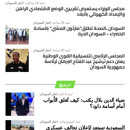
منذ 10 ساعات
اخبار السودان
السوداني، بما يفضي إلى توافق وطني شامل يؤسس لمرحلة
مجلس الوزراء يستعرض تقريري الوضع الاقتصادي الراهن
والإمداد الكهربائي بالبلاد
جديدة من الأمن والاستقرار والتنمية.
منذ 18 ساعة
اخبار السودان
السودان..الصحة تطلق”مارثون المشي” بالساحة
الخضراء – السودان الحرة
منذ 20 ساعة
اخبار السودان
المجلس الرئاسي لتنسيقية القوى الوطنية
يعلن دعم ترشيح عبد الفتاح البرهان لرئاسة
جمهورية السودان
ترنديج
منذ 6 أيام
اخبار السودان
ضياء الدين بلال يكتب: كيف تُغلق الأبواب
أمام أسامة داود؟
منذ أسبوع واحد
اخبار السودان
السعودية تستعد لإعلان تحالف عسكري