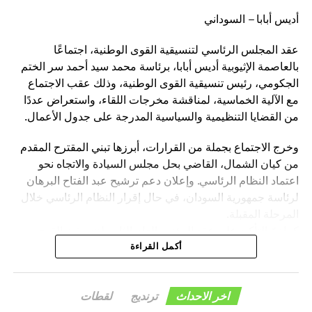
أديس أبابا – السوداني
عقد المجلس الرئاسي لتنسيقية القوى الوطنية، اجتماعًا
بالعاصمة الإثيوبية أديس أبابا، برئاسة محمد سيد أحمد سر الختم
الجكومي، رئيس تنسيقية القوى الوطنية، وذلك عقب الاجتماع
مع الآلية الخماسية، لمناقشة مخرجات اللقاء، واستعراض عددًا
من القضايا التنظيمية والسياسية المدرجة على جدول الأعمال.
وخرج الاجتماع بجملة من القرارات، أبرزها تبني المقترح المقدم
من كيان الشمال، القاضي بحل مجلس السيادة والاتجاه نحو
اعتماد النظام الرئاسي. وإعلان دعم ترشيح عبد الفتاح البرهان
لرئاسة جمهورية السودان، في حال إقرار النظام الرئاسي خلال
المرحلة المقبلة.
كما تمّ التأكيد على عقد المؤتمر العام الثاني لتنسيقية القوى
الوطنية بمدينة الخرطوم خلال الفترة المقبلة.
أكمل القراءة
وأكد المجلس الرئاسي، أن هذه القرارات تأتي في إطار رؤية
التنسيقية الرامية إلى دعم الاستقرار السياسي، وترسيخ
اخر الاحداث
ترنديج
لقطات
مؤسسات الدولة، والإسهام في إنجاح مسار الحوار السوداني –