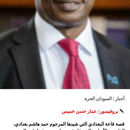
كما تناول سعادة السفير مكانة القارة الإفريقية وأهميتها
المتزايدة في النظام الدولي، مشيرًا إلى أن إفريقيا تمثل قارة
شابة تمتلك موارد بشرية وطبيعية كبيرة، وأنها مرشحة لأن تكون
إحدى أهم مناطق النمو والتأثير في مستقبل العالم. وأكد أهمية
الاستثمار في الطاقات البشرية الإفريقية وتعزيز حضور القارة
في النقاشات الدولية حول مستقبل الاقتصاد والأمن والتنمية.
وفي جانب آخر من كلمته، أشاد السفير بالدور الذي تقوم به
منصة دراسات الأمن والسلام في مجال البحث والدراسات
الاستراتيجية، مثمنًا جهود مدير المنصة إبراهيم ناصر في دعم
البحث العلمي وخلق مساحة للحوار حول القضايا المرتبطة
بالسودان وإفريقيا والأمن والسلام.
وشهد اللقاء نقاشًا وتبادلًا للرؤى حول عدد من التطورات
أخبار | السودان الحرة
السياسية والأمنية والاستراتيجية في السودان والمنطقة، وأهمية
تعزيز دور المؤسسات البحثية في إنتاج المعرفة ودعم الحوار
بروفيسور/ عمار حسن خميس
حول القضايا الإقليمية والدولية.
قصة قاعة البغدادي التي شيدها المرحوم حمد هاشم بغدادي،