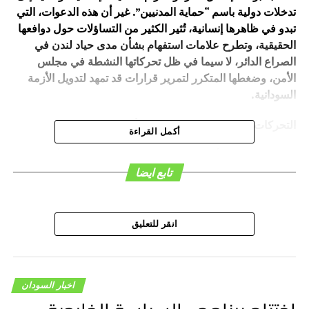
تدخلات دولية باسم “حماية المدنيين”. غير أن هذه الدعوات، التي
تبدو في ظاهرها إنسانية، تُثير الكثير من التساؤلات حول دوافعها
الحقيقية، وتطرح علامات استفهام بشأن مدى حياد لندن في
الصراع الدائر، لا سيما في ظل تحركاتها النشطة في مجلس
الأمن، وضغطها المتكرر لتمرير قرارات قد تمهد لتدويل الأزمة
السودانية.
التحركات البريطانية ومسار تدويل الأزمة السودانية
أكمل القراءة
وفي هذا السياق، أكد الكاتب الصحفي الهندي عزالدين أن
مشروع القرار البريطاني، الذي طُرح قبل أكثر من نصف عام، لم
تابع ايضا
يكن بريئًا في نواياه، بل كان يستهدف فرض وقف فوري لإطلاق
النار دون ضمان التزام مليشيا الدعم السريع بتنفيذ تعهداتها
المنصوص عليها في اتفاق جدة الموقع في مايو 2023، ما يعني
انقر للتعليق
فعليًا منحها فرصة لإعادة التموضع والتمدد على الأرض، تحت
غطاء “الهدنة الإنسانية”.
ورغم مرور عدة أشهر على ذلك التحرك البريطاني، إلا أن
اخبار السودان
تداعياته ما تزال حاضرة في المشهد السياسي، حيث يُنظر إليه